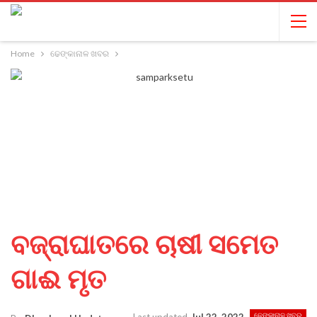
Home
ଢେଙ୍କାନାଳ ଖବର
ବଜ୍ରାଘାତରେ ଚାଷୀ ସମେତ
ଗାଈ ମୃତ
ଢେଙ୍କାନାଳ ଖବର