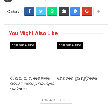
Share
You Might Also Like
ଢେଙ୍କାନାଳ ଖବର
ଢେଙ୍କାନାଳ ଖବର
ଡି. ଆଇ. ଇ. ଟି. ଢେଙ୍କାନାଳ
ଧରାପିଡ଼ିଲେ ଦୁଇ ମୂର୍ତ୍ତିଚୋର
ରାଜ୍ୟରେ ଶ୍ରେଷ୍ଠ ପ୍ରଶିକ୍ଷଣ
ପ୍ରତିଷ୍ଠାନ
LOAD MORE POSTS