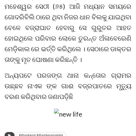
ମହେଶ୍ୱର ସେଠୀ (୬୫) ଆଜି ମଧ୍ୟାନ ସମୟରେ
ଗୋଦରିବିଲି ଠାରେ ଥିବା ନିଜର ଧାନ ବିଲକୁ ଯାଇଥିବା
ବେଳେ ବଜ୍ରାଘାତ ହେବାରୁ ସେ ଗୁରୁତର ଆହତ
ହୋଇଥିଲେ ପରିବାର ଲୋକେ ତୁରନ୍ତ ଅଁଳାବେରେଣି
ମେଡ଼ିକାଲ ରେ ଭର୍ତ୍ତି କରିଥିଲେ । ସେଠାରେ ଡାକ୍ତର
ତାଙ୍କୁ ମୃତ ଘୋଷଣା କରିଛନ୍ତି ।
ଅନ୍ୟପଟେ ପରଜଙ୍ଗ ଥାନା କନ୍ତୋର ଗ୍ରାମର
ଉଛ୍ଛବ ନାଏକ ଙ୍କ ଗାଈ ବଜ୍ରପାତରେ ମୃତ୍ୟୁ
ବରଣ କରିଥିବାର ଜଣାପଡ଼ିଛି
#dhenkanal #dhenkanalupdate