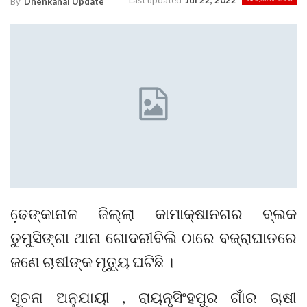
Last updated
Jul 22, 2022
By
Dhenkanal Update
ଢେ଼ଙ୍କାନାଳ ଜିଲ୍ଲା କାମାକ୍ଷାନଗର ବ୍ଲକ
ତୁମୁସିଙ୍ଗା ଥାନା ଗୋଦରୀବିଲି ଠାରେ ବଜ୍ରାଘାତରେ
ଜଣେ ଚାଷୀଙ୍କ ମୃତ୍ୟୁ ଘଟିଛି ।
ସୂଚନା ଅନୁଯାୟୀ , ରାୟନୃସିଂହପୁର ଗାଁର ଚାଷୀ