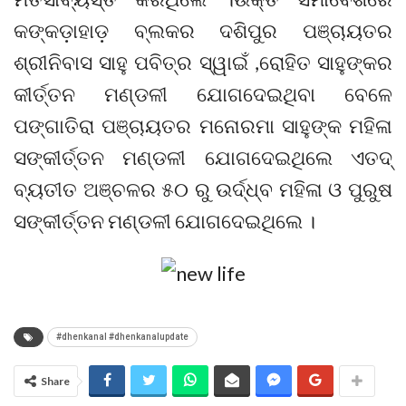
କଙ୍କଡ଼ାହାଡ଼ ବ୍ଲକର ଦଶିପୁର ପଞ୍ଚାୟତର
ଶ୍ରୀନିବାସ ସାହୁ ପବିତ୍ର ସ୍ୱାଇଁ ,ରୋହିତ ସାହୁଙ୍କର
କୀର୍ତ୍ତନ ମଣ୍ଡଳୀ ଯୋଗଦେଇଥିବା ବେଳେ
ପଙ୍ଗାତିରା ପଞ୍ଚାୟତର ମନୋରମା ସାହୁଙ୍କ ମହିଳା
ସଙ୍କୀର୍ତ୍ତନ ମଣ୍ଡଳୀ ଯୋଗଦେଇଥିଲେ ଏତଦ୍
ବ୍ୟତୀତ ଅଞ୍ଚଳର ୫୦ ରୁ ଉର୍ଦ୍ଧ୍ବ ମହିଳା ଓ ପୁରୁଷ
ସଙ୍କୀର୍ତ୍ତନ ମଣ୍ଡଳୀ ଯୋଗଦେଇଥିଲେ ।
#dhenkanal #dhenkanalupdate
Share