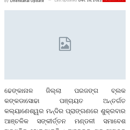
Last updated
Dec 16, 2022
By
Dhenkanal Update
ଢେଙ୍କାନାଳ ଜିଲ୍ଲା ପରଜଙ୍ଗ ବ୍ଲକ
କଙ୍କଡାସୋଢା ପଞ୍ଚାୟତ ଅନ୍ତର୍ଗତ
କଲ୍ୟାଣେଶ୍ୱର ମନ୍ଦିର ପ୍ରାଙ୍ଗଣରେ ଶୁକ୍ରବାର
ଆଞ୍ଚଳିକ ସଙ୍କୀର୍ତ୍ତନ ମଣ୍ଡଳୀ ସମାବେଶ