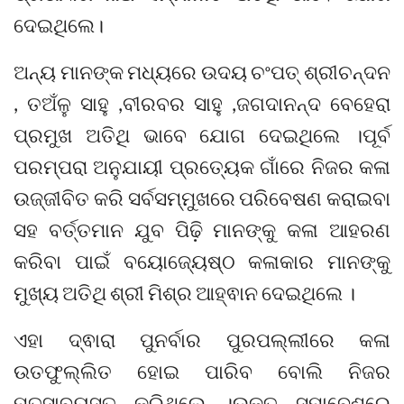
ଦେଇଥିଲେ।
ଅନ୍ୟ ମାନଙ୍କ ମଧ୍ୟରେ ଉଦୟ ଚଂପତ୍ ଶ୍ରୀଚନ୍ଦନ
, ତଅଁଳୁ ସାହୁ ,ବୀରବର ସାହୁ ,ଜଗଦାନନ୍ଦ ବେହେରା
ପ୍ରମୁଖ ଅତିଥି ଭାବେ ଯୋଗ ଦେଇଥିଲେ ।ପୂର୍ବ
ପରମ୍ପରା ଅନୁଯାୟୀ ପ୍ରତ୍ୟେକ ଗାଁରେ ନିଜର କଳା
ଉଜ୍ଜୀବିତ କରି ସର୍ବସମ୍ମୁଖରେ ପରିବେଷଣ କରାଇବା
ସହ ବର୍ତ୍ତମାନ ଯୁବ ପିଢ଼ି ମାନଙ୍କୁ କଳା ଆହରଣ
କରିବା ପାଇଁ ବୟୋଜ୍ୟେଷ୍ଠ କଳାକାର ମାନଙ୍କୁ
ମୁଖ୍ୟ ଅତିଥି ଶ୍ରୀ ମିଶ୍ର ଆହ୍ଵାନ ଦେଇଥିଲେ ।
ଏହା ଦ୍ଵାରା ପୁନର୍ବାର ପୁରପଲ୍ଲୀରେ କଳା
ଉତଫୁଲ୍ଲିତ ହୋଇ ପାରିବ ବୋଲି ନିଜର
ମତସାବ୍ୟସ୍ତ କରିଥିଲେ ।ଉକ୍ତ ସମାବେଶରେ