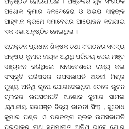
ଅନୁଷ୍ଠିତ ହୋଇଯାଇଛି । ଅଞ୍ଚଳର ଯୁବ ସଂଗଠକ
ଅଶୋକ କୁମାର ଦଳବେହେରା ଓ ଅଭୟ ସାହୁଙ୍କ
ଆହ୍ଵାନ କ୍ରମେ ସମାବେଶର ଆୟୋଜନ କରାଯାଇ
ଏକ ସଭା ଅନୁଷ୍ଠିତ ହୋଇଥିଲା ।
ପ୍ରାକ୍ତନ ପ୍ରଧାନ ଶିକ୍ଷକ ତଥା ସଂଗଠନର ସଦସ୍ୟ
ଅକ୍ଷୟ କୁମାର ନାୟକ ଅଥିଥି ପରିଚୟ ଦେଇ ମଞ୍ଚ
ସଞ୍ଚାଳନ କରିଥିଲେ ।ସମାବେଶରେ ରାଜ୍ୟ କଳା
ସଂସ୍କୃତି ପରିଷଦର ଉପସଭାପତି ଅବନୀ ମିଶ୍ର
ମୁଖ୍ୟ ଅତିଥି ରୂପେ ଯୋଗଦେଇଥିବା ବେଳେ ଭୁବନ
ବ୍ଲକର ଉପସଭାପତି ଅଶୋକ କୁମାର ସାମଲ
,ସ୍ଥାନୀୟ ସରପଞ୍ଚ ଦିବ୍ୟ ଭାରତୀ ସିଂହ , ସୁବୋଧ
କୁମାର ପଣ୍ଡା ଓ ପରଜଙ୍ଗ ବ୍ଲକ ଉପସଭାପତି
ପ୍ରଭାକର ନାଥ ସମ୍ମାନୀତ ଅତିଥି ଭାବେ ଯୋଗ