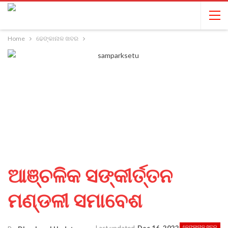
Home
ଢେଙ୍କାନାଳ ଖବର
ଆଞ୍ଚଳିକ ସଙ୍କୀର୍ତ୍ତନ
ମଣ୍ଡଳୀ ସମାବେଶ
ଢେଙ୍କାନାଳ ଖବର