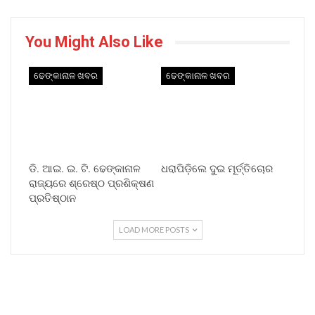
You Might Also Like
ଢେଙ୍କାନାଳ ଖବର
ଢେଙ୍କାନାଳ ଖବର
ଡି. ଆଇ. ଇ. ଟି. ଢେଙ୍କାନାଳ
ଧରାପିଡ଼ିଲେ ଦୁଇ ମୂର୍ତ୍ତିଚୋର
ରାଜ୍ୟରେ ଶ୍ରେଷ୍ଠ ପ୍ରଶିକ୍ଷଣ
ପ୍ରତିଷ୍ଠାନ
LOAD MORE POSTS