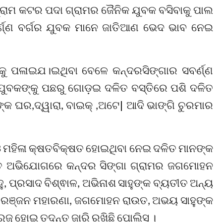
୍ରାମ କଟର ପଦା ଗ୍ରାମର ଜୈନିକ ଯୁବକ ବସିବାକୁ ପାଲ
୍ଣ୍ଣ ବର୍ଗର ଯୁବକ ମାନେ ଜାତିଆଣ ଭେଦ ଭାବ ନେଇ
ୁ ପଳାଇଯ।ଇଥିବା ବେଳେ କନ୍ଦରସିଙ୍ଗାର ସବର୍ଣ୍ଣ
 ଯୁବକଙ୍କୁ ପଛରୁ ଗୋଡ଼ଇ ଦଳିତ ବସ୍ତିରେ ପଶି ଦଳିତ
୍କ ଘର,ଦ୍ୱାରା, ବାଇକ୍ ,ଅଟେ| ଆଦି ଭାଙ୍ଗି ଚୁରମାର
ଓ ମହିଳା କ୍ଷତବିକ୍ଷତ ହୋଇଥିବା ନେଇ ଦଳିତ ମାନଙ୍କ
ିତ ଅଭିଯୋଗରେ କନ୍ଦର ସିଙ୍ଗା ଗ୍ରାମର ଜଗମୋହନ
ହୁ, ପ୍ରସାଦ ବିଶ୍ଵାଳ, ଅଭିନାଶ ସାହୁଙ୍କ ବ୍ୟତୀତ ଅନ୍ୟ
ା, ରଞ୍ଜନ ମହାରଣା, ଜଗମୋହନ ରାଉତ, ଅଭୟ ସାହୁଙ୍କ
ୁଜୁ ହୋଇ ତଦନ୍ତ ଜାରି ରଖିଛି ପୋଲିସ ।