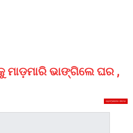
ୁ ମାଡ଼ମାରି ଭାଙ୍ଗିଲେ ଘର ,
ଢେଙ୍କାନାଳ ଖବର