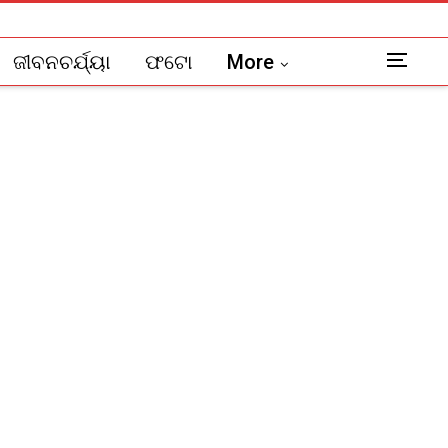
ଜୀବନଚର୍ଯ୍ୟା
ଫଟୋ
More