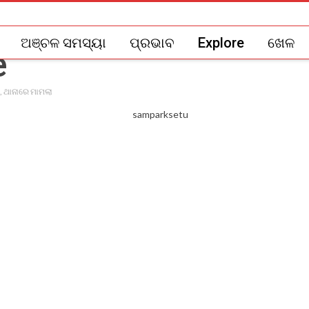
ଅଞ୍ଚଳ ସମସ୍ୟା
ପ୍ରଭାବ
Explore
ଖେଳ
 , ଥାନାରେ ମାମଲା