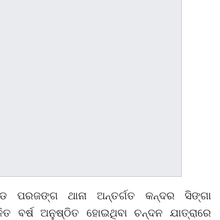
୍ଡ ପରଜଙ୍ଗ ଥାନା ଅନ୍ତର୍ଗତ କନ୍ଦର ସିଙ୍ଗା
ିତ ବର୍ଷ ଅନୁଷ୍ଠିତ ହୋଇଥିବା ଚନ୍ଦନ ଯାତ୍ରାରେ