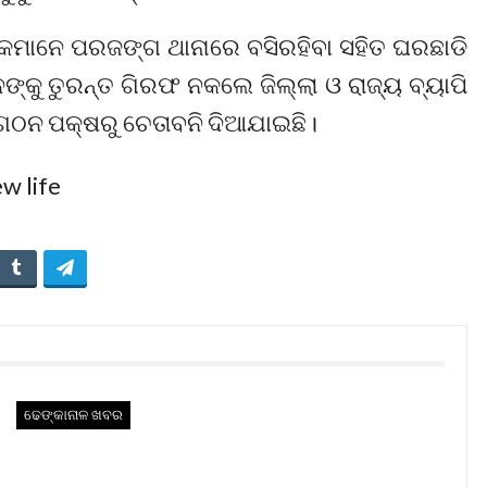
ମାନେ ପରଜଙ୍ଗ ଥାନାରେ ବସିରହିବା ସହିତ ଘରଛାଡି
ାନଙ୍କୁ ତୁରନ୍ତ ଗିରଫ ନକଲେ ଜିଲ୍ଲା ଓ ରାଜ୍ୟ ବ୍ୟାପି
ଂଗଠନ ପକ୍ଷରୁ ଚେତାବନି ଦିଆଯାଇଛି।
ଢେଙ୍କାନାଳ ଖବର