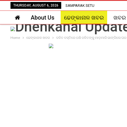
THURSDAY, AUGUST 6, 2026
SAMPARAK SETU
About Us
ଢେଙ୍କାନାଳ ଖବର
ଖବର
Home
ଢେଙ୍କାନାଳ ଖବର
ଦଳିତ ବସ୍ତିରେ ପଶି ଦଳିତଙ୍କୁ ମାଡ଼ମାରି ଭାଙ୍ଗିଲେ ଘର