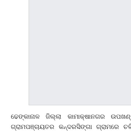
ଢେଙ୍କାନାଳ ଜିଲ୍ଲା କାମାକ୍ଷାନଗର ଉପଖଣ
ଗ୍ରାମପଞ୍ଚାୟତର କନ୍ଦରସିଙ୍ଗା ଗ୍ରାମରେ ଚଳ