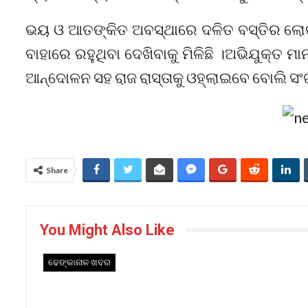
ଭୟ ଓ ଆତଙ୍କିତ ଅବସ୍ଥାରେ ଦଳିତ ବସ୍ତିର ଲୋକ
ବାହାରେ ରହୁଥିବା ଦେଖିବାକୁ ମିଳିଛି ।ଅଭିଯୁକ୍ତ ମ
ଆନ୍ଦୋଳନ ସହ ରାଜ ରାସ୍ତାକୁ ଓହ୍ଲାଇବେ ବୋଲି ସ
Share
You Might Also Like
ଢେଙ୍କାନାଳ ଖବର