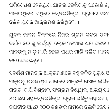
ପରିବେଷଣ ହେଉଥିବା ଯାତ୍ରା ଦେଖିବାକୁ ପଡୋଶି ଗ
ପକାଇଥିଲେ ଏଥିରେ କନ୍ଦରସିଙ୍ଗା ଗ୍ରାମର ସବର
ଦଳିତ ଯୁବକ ଆକ୍ରମଣ କରିଥିଲେ ।
ଯୁବକ ଜୀବନ ବିକଳରେ ନିଜର ଗ୍ରାମ କଟର ପଦାକ
ବର୍ଗର ୫୦ ରୁ ଉର୍ଦ୍ଧ୍ବ ଲୋକ ହତିଆର ଧରି ଦଳିତ
ମାନଙ୍କୁ ମାଡ଼ ମାରି ଢେଲା ପଥର ମାରି ଦଳିତ ମାନଙ
କରି ଦେଇଛନ୍ତି ।
ସବର୍ଣ୍ଣ ମାନଙ୍କ ଆକ୍ରମଣରେ ବହୁ ଦଳିତ ପୁରୁଷ 
ପକ୍ଷରୁ ପରଜଙ୍ଗ ଥାନାରେ ଅଞ୍ଜଳି ନାଏକ ଲିଖ
ରାଉତ, ବାପି ବିଶ୍ଵାଳ, ସଂଗ୍ରାମ ବିଶ୍ୱାଳ, ଅଭୟ ସା
୫୦ ଜଣ ସହ କନ୍ଦରସିଙ୍ଗା ଗ୍ରାମ ରଜିତୁ ମହାରଣ
ବ୍ୟତୀତ ଅନ୍ୟ ୧୦୦ ଜଣଙ୍କ ନାମରେ ଦୁଇଟି କେସ୍‌ ର