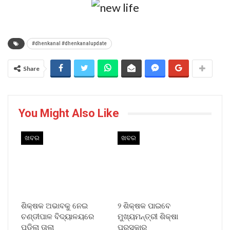
#dhenkanal #dhenkanalupdate
Share
You Might Also Like
ଖବର
ଖବର
ଶିକ୍ଷକ ଅଭାବକୁ ନେଇ
୨ ଶିକ୍ଷକ ପାଇବେ
ଚଣ୍ଡୀପାଳ ବିଦ୍ୟାଳୟରେ
ମୁଖ୍ୟମନ୍ତ୍ରୀ ଶିକ୍ଷା
ପଡିଲା ତାଲା
ପୁରସ୍କାର