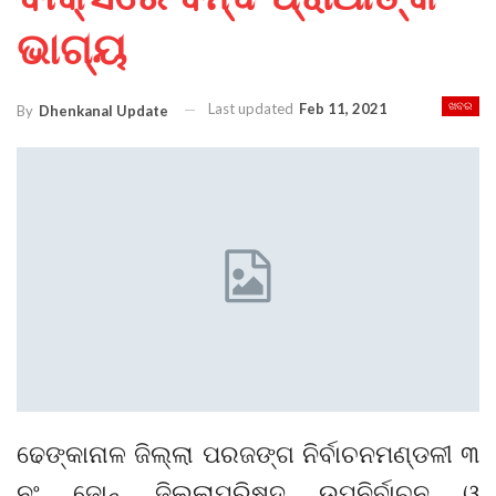
ଭାଗ୍ୟ
Last updated
Feb 11, 2021
ଖବର
By
Dhenkanal Update
ଢେଙ୍କାନାଳ ଜିଲ୍ଲା ପରଜଙ୍ଗ ନିର୍ବାଚନମଣ୍ଡଳୀ ୩
ନଂ ଜୋନ୍ ଜିଲ୍ଲାପରିଷଦ ଉପନିର୍ବାଚନ ଓ