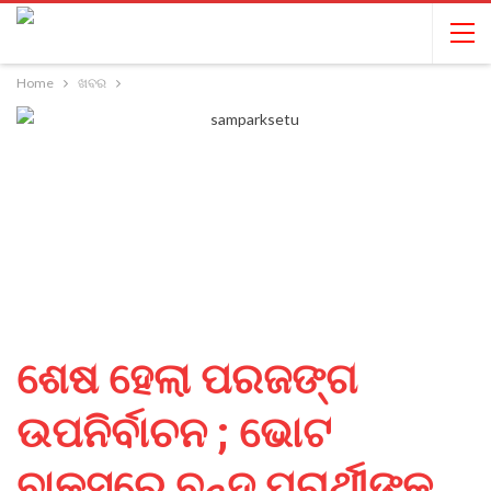
Home
ଖବର
ଶେଷ ହେଲା ପରଜଙ୍ଗ
ଉପନିର୍ବାଚନ ; ଭୋଟ
ବାକ୍ସରେ ବନ୍ଦ ପ୍ରାର୍ଥୀଙ୍କ