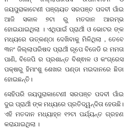
ଜୟପୁରାକାଟେଣୀ ପଞ୍ଚାୟତ ସରପଞ୍ଚ ପଦବୀ ପାଁଇ
ଆଜି ସକାଳ ୭ଟା ରୁ ମତଦାନ ଆରମ୍ଭ
ହୋଇଯାଇଥିଲା । ଏଥିପାଇଁ ପ୍ରାର୍ଥୀ ଓ ଭୋଟର ଙ୍କ
ମଧ୍ୟରେ ଉତ୍କଣ୍ଠା ଦେଖିବାକୁ ମିଳିଥିଲା , ତେବେ
୩ନଂ ଜିଲ୍ଲାପରିଷଦ ପ୍ରାର୍ଥୀ ରୂପେ ବିଜେଡି ର ମମତା
ପାଣି, ବିଜେପି ର ପ୍ରଶାନ୍ତ ବିଶ୍ଵାଳ ଓ କଂଗ୍ରେସ
ପକ୍ଷରୁ ହିମାଂଶୁ ଶେଖର ପଣ୍ଡା ମଇଦାନରେ ଛିଡା
ହୋଇଛନ୍ତି।
ସେହିପରି ଜୟପୁରାକାଟେଣୀ ସରପଞ୍ଚ ପଦବୀ ପାଁଇ
ଦୁଇ ପ୍ରାର୍ଥୀ ଙ୍କ ମଧ୍ୟରେ ପ୍ରତିଦ୍ୱନ୍ଦିତା ହେଉଛି।
ଏହି ମତଦାନ ମଧ୍ୟାହ୍ନ ୧୨ଟା ପର୍ଯ୍ୟନ୍ତ ଗ୍ରହଣ
କରାଯାଇଥିଲା ।