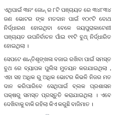
ଏଥିପାଇଁ ୩ନଂ ଜୋନ୍ ର ୮ଟି ପଞ୍ଚାୟତ ରେ ୩୪୮୩୪
ଜଣ ଭୋଟର ଙ୍କ ମତଦାନ ପାଇଁ ୧୦୯ଟି ବୋଥ
ନିର୍ଦ୍ଧାରଣ ହୋଇଥିବା ବେଳେ ଜୟପୁରାକାଟେଣୀ
ପଞ୍ଚାୟତ ଉପନିର୍ବାଚନ ପାଁଇ ୧୧ଟି ବୁଥ୍ ନିର୍ଦ୍ଧାରିତ
ହୋଇଥିଲା ।
ସେପଟେ ଶାନ୍ତିଶୃଙ୍ଖଳା ବଜାଇ ରଖିବା ପାଇଁ ସମସ୍ତ
ବୁଥ ରେ ବ୍ୟାପକ ପୁଲିସ ମୁତୟନ କରଯାଇଥିଲା ,
ଏହା ସହ ଅଧିକ ରୁ ଅଧିକ ଭୋଟର କିଭଳି ନିଜର ମତ
ଦାନ କରିପାରିବେ ସେଥିପାଇଁ ବ୍ଲକ ପ୍ରଶାସନ
ପକ୍ଷରୁ ସମସ୍ତ ପ୍ରସ୍ତୁତି କରାଯାଇଥିଲା । ଏବେ
ଦେଖିବାକୁ ବାକି ରହିଲା କିଏ କରୁଛି ବାଜିମାତ ।