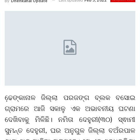
Last updated
Feb 5, 2022
By
Dhenkanal Update
ଢେ଼ଙ୍କାନାଳ ଜିଲ୍ଲା ପରଜଙ୍ଗ ବ୍ଲକ ବସୋଇ
ଗ୍ରାମରେ ଆଜି ସକାଳୁ ଏକ ଅଭାବନୀୟ ଘଟଣା
ଦେଖିବାକୁ ମିଳିଛି। ନମିତା ଦେହୁରୀ(୩୦) ସ୍ଵାମୀ
ସୁମନ୍ତ ଦେହୁରୀ, ଘର ଅନୁଗୁଳ ଜିଲ୍ଲା ବଅଁରପାଳ