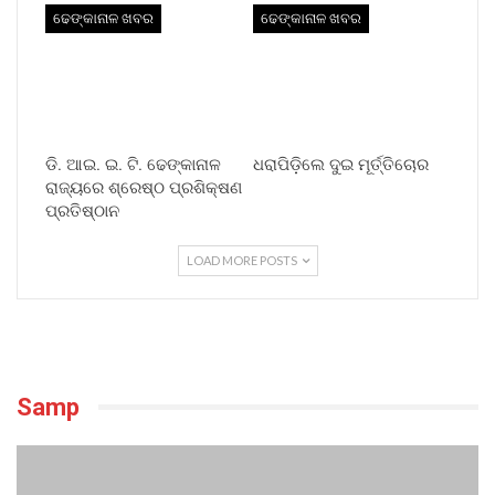
ଢେଙ୍କାନାଳ ଖବର
ଢେଙ୍କାନାଳ ଖବର
ଡି. ଆଇ. ଇ. ଟି. ଢେଙ୍କାନାଳ
ଧରାପିଡ଼ିଲେ ଦୁଇ ମୂର୍ତ୍ତିଚୋର
ରାଜ୍ୟରେ ଶ୍ରେଷ୍ଠ ପ୍ରଶିକ୍ଷଣ
ପ୍ରତିଷ୍ଠାନ
LOAD MORE POSTS
Samp