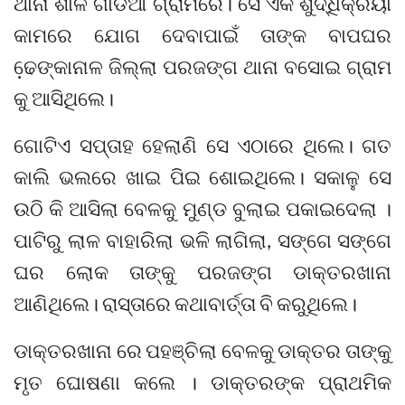
ଥାନା ଶାଳ ଗାଡିଆ ଗ୍ରାମରେ। ସେ ଏକ ଶୁଦ୍ଧିକ୍ରିୟା
କାମରେ ଯୋଗ ଦେବାପାଇଁ ତାଙ୍କ ବାପଘର
ଢେ଼ଙ୍କାନାଳ ଜିଲ୍ଲା ପରଜଙ୍ଗ ଥାନା ବସୋଇ ଗ୍ରାମ
କୁ ଆସିଥିଲେ।
ଗୋଟିଏ ସପ୍ତାହ ହେଲାଣି ସେ ଏଠାରେ ଥିଲେ। ଗତ
କାଲି ଭଲରେ ଖାଇ ପିଇ ଶୋଇଥିଲେ। ସକାଳୁ ସେ
ଉଠି କି ଆସିଲା ବେଳକୁ ମୁଣ୍ଡ ବୁଲାଇ ପକାଇଦେଲା ।
ପାଟିରୁ ଲାଳ ବାହାରିଲା ଭଳି ଲାଗିଲା, ସଙ୍ଗେ ସଙ୍ଗେ
ଘର ଲୋକ ତାଙ୍କୁ ପରଜଙ୍ଗ ଡାକ୍ତରଖାନା
ଆଣିଥିଲେ। ରାସ୍ତାରେ କଥାବାର୍ତ୍ତା ବି କରୁଥିଲେ।
ଡାକ୍ତରଖାନା ରେ ପହଞ୍ଚିଲା ବେଳକୁ ଡାକ୍ତର ତାଙ୍କୁ
ମୃତ ଘୋଷଣା କଲେ । ଡାକ୍ତରଙ୍କ ପ୍ରାଥମିକ