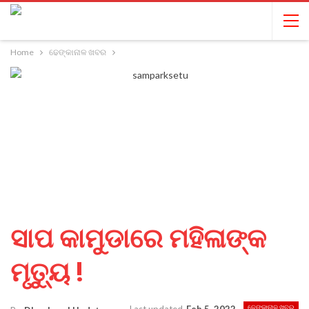
Home
ଢେଙ୍କାନାଳ ଖବର
ସାପ କାମୁଡାରେ ମହିଳାଙ୍କ
ମୃତ୍ୟୁ !
ଢେଙ୍କାନାଳ ଖବର