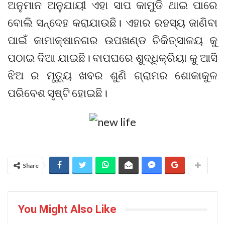
ଅନୁମାନ ଅନୁଯାୟୀ ଏହା ସାପ କାମୁଡି ଥାଇ ପାରେ
ବୋଲି ସନ୍ଦେହ କରାଯାଉଛି। ଏହାର ରହସ୍ୟ ଜାଣିବା
ପାଇଁ କାମାକ୍ଷାନଗର ଉପଖଣ୍ଡ ଚିକିତ୍ସାଳୟ କୁ
ପଠାଇ ଦିଆ ଯାଇଛି। ବାପଘରେ ଶୁଦ୍ଧିକ୍ରିୟା କୁ ଆସି
ଝିଅ ର ମୃତ୍ୟୁ ଖବର ଶୁଣି ଗ୍ରାମର ଶୋକାକୁଳ
ପରିବେଶ ସୃଷ୍ଟି ହୋଇଛି।
Share
You Might Also Like