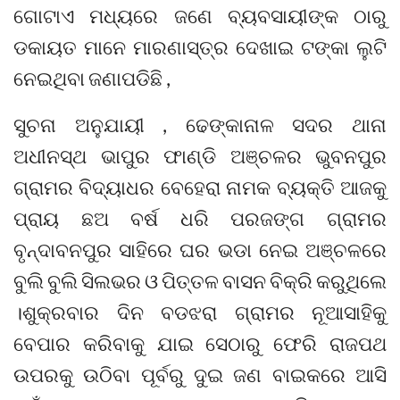
ଗୋଟାଏ ମଧ୍ୟରେ ଜଣେ ବ୍ୟବସାୟୀଙ୍କ ଠାରୁ
ଡକାୟତ ମାନେ ମାରଣାସ୍ତ୍ର ଦେଖାଇ ଟଙ୍କା ଲୁଟି
ନେଇଥିବା ଜଣାପଡିଛି ,
ସୁଚନା ଅନୁଯାୟୀ , ଢେଙ୍କାନାଳ ସଦର ଥାନା
ଅଧୀନସ୍ଥ ଭାପୁର ଫାଣ୍ଡି ଅଞ୍ଚଳର ଭୁବନପୁର
ଗ୍ରାମର ବିଦ୍ୟାଧର ବେହେରା ନାମକ ବ୍ୟକ୍ତି ଆଜକୁ
ପ୍ରାୟ ଛଅ ବର୍ଷ ଧରି ପରଜଙ୍ଗ ଗ୍ରାମର
ବୃନ୍ଦାବନପୁର ସାହିରେ ଘର ଭଡା ନେଇ ଅଞ୍ଚଳରେ
ବୁଲି ବୁଲି ସିଲଭର ଓ ପିତ୍ତଳ ବାସନ ବିକ୍ରି କରୁଥିଲେ
।ଶୁକ୍ରବାର ଦିନ ବଡଝରା ଗ୍ରାମର ନୂଆସାହିକୁ
ବେପାର କରିବାକୁ ଯାଇ ସେଠାରୁ ଫେରି ରାଜପଥ
ଉପରକୁ ଉଠିବା ପୂର୍ବରୁ ଦୁଇ ଜଣ ବାଇକରେ ଆସି