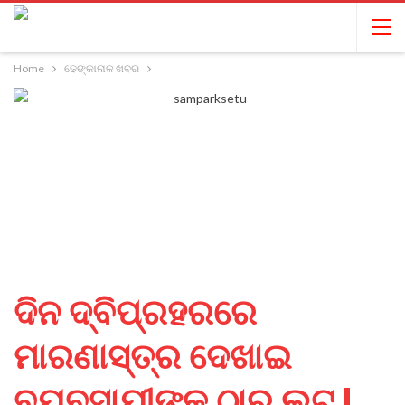
Home
ଢେଙ୍କାନାଳ ଖବର
ଦିନ ଦ୍ବିପ୍ରହରରେ
ମାରଣାସ୍ତ୍ର ଦେଖାଇ
ବ୍ୟବସାୟୀଙ୍କ ଠାରୁ ଲୁଟ !