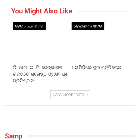
You Might Also Like
ଢେଙ୍କାନାଳ ଖବର
ଢେଙ୍କାନାଳ ଖବର
ଡି. ଆଇ. ଇ. ଟି. ଢେଙ୍କାନାଳ
ଧରାପିଡ଼ିଲେ ଦୁଇ ମୂର୍ତ୍ତିଚୋର
ରାଜ୍ୟରେ ଶ୍ରେଷ୍ଠ ପ୍ରଶିକ୍ଷଣ
ପ୍ରତିଷ୍ଠାନ
LOAD MORE POSTS
Samp