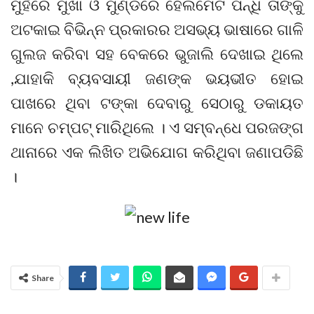
ମୁହଁରେ ମୁଖା ଓ ମୁଣ୍ଡରେ ହେଲମେଟ ପିନ୍ଧି ତାଙ୍କୁ
ଅଟକାଇ ବିଭିନ୍ନ ପ୍ରକାରର ଅସଭ୍ୟ ଭାଷାରେ ଗାଳି
ଗୁଲଜ କରିବା ସହ ବେକରେ ଭୁଜାଲି ଦେଖାଇ ଥିଲେ
,ଯାହାକି ବ୍ୟବସାୟୀ ଜଣଙ୍କ ଭୟଭୀତ ହୋଇ
ପାଖରେ ଥିବା ଟଙ୍କା ଦେବାରୁ ସେଠାରୁ ଡକାୟତ
ମାନେ ଚମ୍ପଟ୍ ମାରିଥିଲେ । ଏ ସମ୍ବନ୍ଧେ ପରଜଙ୍ଗ
ଥାନାରେ ଏକ ଲିଖିତ ଅଭିଯୋଗ କରିଥିବା ଜଣାପଡିଛି
।
Share