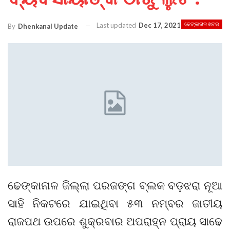
Last updated
Dec 17, 2021
ଢେଙ୍କାନାଳ ଖବର
By
Dhenkanal Update
ଢେଙ୍କାନାଳ ଜିଲ୍ଲା ପରଜଙ୍ଗ ବ୍ଲକ ବଡ଼ଝରା ନୂଆ
ସାହି ନିକଟରେ ଯାଇଥିବା ୫୩ ନମ୍ବର ଜାତୀୟ
ରାଜପଥ ଉପରେ ଶୁକ୍ରବାର ଅପରାହ୍ନ ପ୍ରାୟ ସାଢେ