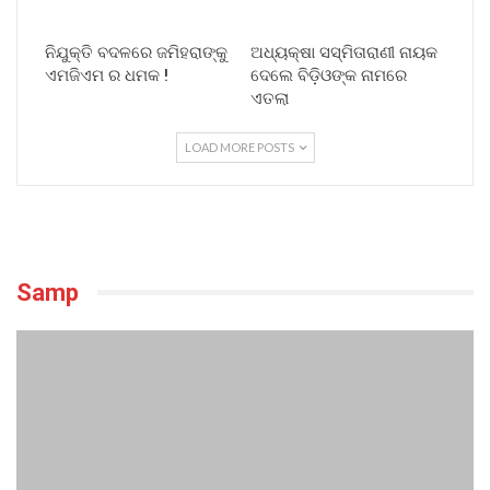
ନିଯୁକ୍ତି ବଦଳରେ ଜମିହରାଙ୍କୁ
ଅଧ୍ୟକ୍ଷା ସସ୍ମିତାରାଣୀ ନାୟକ
ଏମଜିଏମ ର ଧମକ !
ଦେଲେ ବିଡ଼ିଓଙ୍କ ନାମରେ
ଏତଲା
LOAD MORE POSTS
Samp