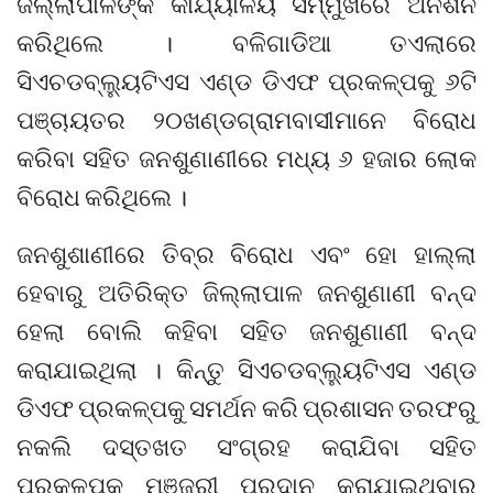
ଜିଲ୍ଲାପାଳଙ୍କ କାର୍ଯ୍ୟାଳୟ ସମ୍ମୁଖରେ ଅନଶନ
କରିଥିଲେ । ବଳିଗାଡିଆ ତଏଲାରେ
ସିଏଚଡବ୍ଲ୍ୟୁଟିଏସ ଏଣ୍ଡ ଡିଏଫ ପ୍ରକଳ୍ପକୁ ୬ଟି
ପଞ୍ଚାୟତର ୨୦ଖଣ୍ଡଗ୍ରାମବାସୀମାନେ ବିରୋଧ
କରିବା ସହିତ ଜନଶୁଣାଣୀରେ ମଧ୍ୟ ୬ ହଜାର ଲୋକ
ବିରୋଧ କରିଥିଲେ ।
ଜନଶୁଶାଣୀରେ ତିବ୍ର ବିରୋଧ ଏବଂ ହୋ ହାଲ୍ଲା
ହେବାରୁ ଅତିରିକ୍ତ ଜିଲ୍ଲାପାଳ ଜନଶୁଣାଣୀ ବନ୍ଦ
ହେଲା ବୋଲି କହିବା ସହିତ ଜନଶୁଣାଣୀ ବନ୍ଦ
କରାଯାଇଥିଲା । କିନ୍ତୁ ସିଏଚଡବ୍ଲ୍ୟୁଟିଏସ ଏଣ୍ଡ
ଡିଏଫ ପ୍ରକଳ୍ପକୁ ସମର୍ଥନ କରି ପ୍ରଶାସନ ତରଫରୁ
ନକଲି ଦସ୍ତଖତ ସଂଗ୍ରହ କରାଯିବା ସହିତ
ପ୍ରକଳ୍ପକୁ ମଞ୍ଜୁରୀ ପ୍ରଦାନ କରାଯାଇଥିବାର