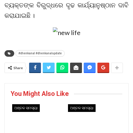
ବ୍ୟକ୍ତଙ୍କ ବିରୁଦ୍ଧରେ ଦୃଢ କାର୍ଯ୍ୟାନୁଷ୍ଠାନ ଦାବି
କରାଯାଇଛି ।
#dhenkanal #dhenkanalupdate
Share
You Might Also Like
ଅଞ୍ଚଳ ସମସ୍ୟା
ଅଞ୍ଚଳ ସମସ୍ୟା