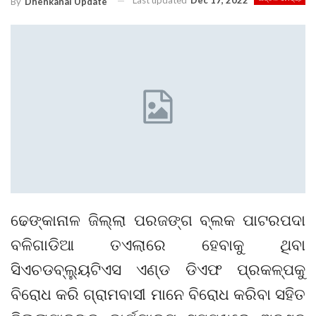
Last updated
Dec 17, 2022
By
Dhenkanal Update
ଢେଙ୍କାନାଳ ଜିଲ୍ଲା ପରଜଙ୍ଗ ବ୍ଲକ ପାଟରପଦା
ବଳିଗାଡିଆ ତଏଲାରେ ହେବାକୁ ଥିବା
ସିଏଚଡବ୍ଲ୍ୟୁଟିଏସ ଏଣ୍ଡ ଡିଏଫ ପ୍ରକଳ୍ପକୁ
ବିରୋଧ କରି ଗ୍ରାମବାସୀ ମାନେ ବିରୋଧ କରିବା ସହିତ