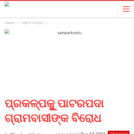
Home
ଅଞ୍ଚଳ ସମସ୍ୟା
ପ୍ରକଳ୍ପକୁୂ ପାଟରପଦା
ଗ୍ରାମବାସୀଙ୍କ ବିରୋଧ
ଅଞ୍ଚଳ ସମସ୍ୟା