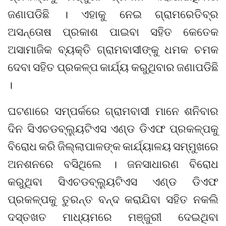
ଜଣାପଡିଛି । ଏହାକୁ ନେଇ ଗ୍ରାମରେତିବ୍ର
ଅସନ୍ତୋଷ ପ୍ରକାଶ ପାଇବା ସହିତ କେତେକ
ଅସାମାଜିକ ବ୍ୟକ୍ତି ଗ୍ରାମବାସୀଙ୍କୁ ଧମକ ଚମକ
ଦେବା ସହିତ ପ୍ରକଳ୍ପ କାର୍ଯ୍ୟ କରୁଥିବାର ଜଣାପଡିଛି
।
ଘଟଣାରେ ସମ୍ପର୍କରେ ଗ୍ରାମବାସୀ ମାନେ ଶନିବାର
ଦିନ ସିଏଚଡବ୍ଲ୍ୟୁଟିଏସ ଏଣ୍ଡ ଡିଏଫ ପ୍ରକଳ୍ପକୁ
ବିରୋଧ କରି ଜିଲ୍ଲାପାଳଙ୍କ କାର୍ଯ୍ୟାଳୟ ସମ୍ମୁଖରେ
ଅନଶନରେ ବସିଥିଲେ । ଜନସାଧାରଣ ବିରୋଧ
କରୁଥିବା ସିଏଚଡବ୍ଲ୍ୟୁଟିଏସ ଏଣ୍ଡ ଡିଏଫ
ପ୍ରକଳ୍ପକୁ ତୁରନ୍ତ ବନ୍ଦ କରାଯିବା ସହିତ ନକଲି
ଦସ୍ତଖତ ମାଧ୍ୟମରେ ମଞ୍ଜୁରୀ ଦେଇଥିବା