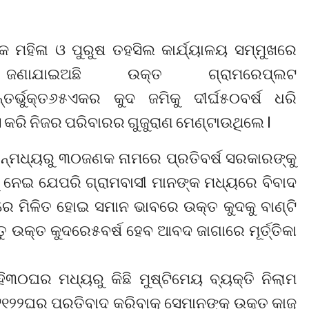
ମହିଳା ଓ ପୁରୁଷ ତହସିଲ କାର୍ଯ୍ୟାଳୟ ସମ୍ମୁଖରେ
ଣାଯାଇଅଛି ଉକ୍ତ ଗ୍ରାମରେପ୍ଲଟ
ତର୍ଭୁକ୍ତ୬୫ଏକର କୁଦ ଜମିକୁ ଦୀର୍ଘ୫୦ବର୍ଷ ଧରି
 କରି ନିଜର ପରିବାରର ଗୁଜୁରାଣ ମେଣ୍ଟାଉଥିଲେ l
ନ୍ମଧ୍ୟରୁ ୩୦ଜଣକ ନାମରେ ପ୍ରତିବର୍ଷ ସରକାରଙ୍କୁ
ୁ ନେଇ ଯେପରି ଗ୍ରାମବାସୀ ମାନଙ୍କ ମଧ୍ୟରେ ବିବାଦ
ଠାରେ ମିଳିତ ହୋଇ ସମାନ ଭାବରେ ଉକ୍ତ କୁଦକୁ ବାଣ୍ଟି
ଉକ୍ତ କୁଦରେ୫ବର୍ଷ ହେବ ଆବଦ ଜାଗାରେ ମୂର୍ତ୍ତିକା
୩୦ଘର ମଧ୍ୟରୁ କିଛି ମୁଷ୍ଟିମେୟ ବ୍ୟକ୍ତି ନିଲାମ
ଟ୧୨୨ଘର ପ୍ରତିବାଦ କରିବାକୁ ସେମାନଙ୍କୁ ଉକ୍ତ କାଜୁ