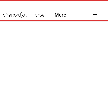
ଜୀବନଚର୍ଯ୍ୟା
ଫଟୋ
More