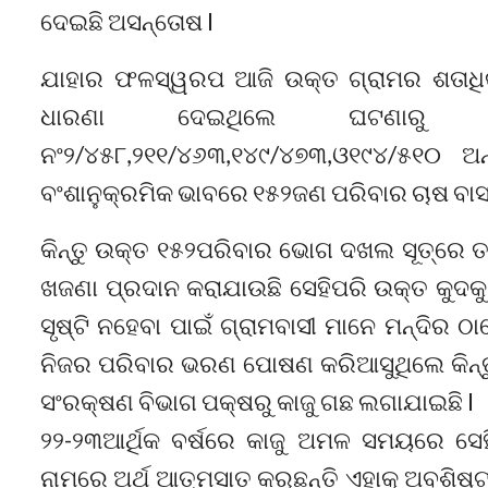
ଦେଇଛି ଅସନ୍ତୋଷ l
ଯାହାର ଫଳସ୍ୱରପ ଆଜି ଉକ୍ତ ଗ୍ରାମର ଶତାଧିକ 
ଧାରଣା ଦେଇଥିଲେ ଘଟଣାରୁ ଜ
ନଂ୨/୪୫୮,୨୧୧/୪୬୩,୧୪୯/୪୭୩,ଓ୧୯୪/୫୧୦ ଅନ୍
ବଂଶାନୁକ୍ରମିକ ଭାବରେ ୧୫୨ଜଣ ପରିବାର ଚାଷ ବାସ
କିନ୍ତୁ ଉକ୍ତ ୧୫୨ପରିବାର ଭୋଗ ଦଖଲ ସୂତ୍ରେ ତ
ଖଜଣା ପ୍ରଦାନ କରାଯାଉଛି ସେହିପରି ଉକ୍ତ କୁଦକ
ସୃଷ୍ଟି ନହେବା ପାଇଁ ଗ୍ରାମବାସୀ ମାନେ ମନ୍ଦିର 
ନିଜର ପରିବାର ଭରଣ ପୋଷଣ କରିଆସୁଥିଲେ କିନ୍ତୁ 
ସଂରକ୍ଷଣ ବିଭାଗ ପକ୍ଷରୁ କାଜୁ ଗଛ ଲଗାଯାଇଛି l
୨୨-୨୩ଆର୍ଥିକ ବର୍ଷରେ କାଜୁ ଅମଳ ସମୟରେ ସେହି
ନାମରେ ଅର୍ଥ ଆତ୍ମସାତ କରୁଛନ୍ତି ଏହାକୁ ଅବଶିଷ୍