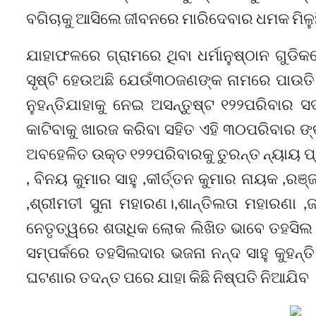
ବଗିଚାକୁ ଆସିଲେ ଜୀବନରେ ମାରିଦେବାର ଧମକ ମିଳୁଛ
ଯାହାଫଳରେ ଗ୍ରାମରେ ଥିବା ଧର୍ମାନୁଷ୍ଠାନ ଗୁଡିକର
ସୃଷ୍ଟି ହେଉଅଛି ଯେଉଁ୩୦ଜଣଙ୍କ ନାମରେ ପାଉତି କ
ନୁହନ୍ତିଯାହାକୁ ନେଇ ଅସନ୍ତୁଷ୍ଟ ୧୨୨ପରିବାର
କାଟିବାକୁ ଖାରଜ କରିବା ସହିତ ଏହି ୩୦ପରିବାର ଙ୍କ
ଅବହେଳିତ ଉକ୍ତ ୧୨୨ପରିବାରକୁ ତୁରନ୍ତ ନ୍ୟାୟ ପ୍
, ବିନୟ କୁମାର ସାହୁ ,କୀର୍ତ୍ତନ କୁମାର ନାୟକ ,ରଞ
,ଶ୍ରୀମତୀ ସୁନା ମହାରଣ।,ଶାନ୍ତିଲତା ମହାରଣା ,
ନେତୃତ୍ୱରେ ଶତାଧିକ ଲୋକ ଲିଖିତ ଭାବେ ତହସିଲ ଦ
ସମ୍ପର୍କରେ ତହସିଲଦାର ଭଜନା ନନ୍ଦ ସାହୁ କୁହନ୍
ଘଟଣାର ତଦନ୍ତ ପରେ ଯାହା କିଛି ନିଷ୍ପତି ନିଆଯିବ 