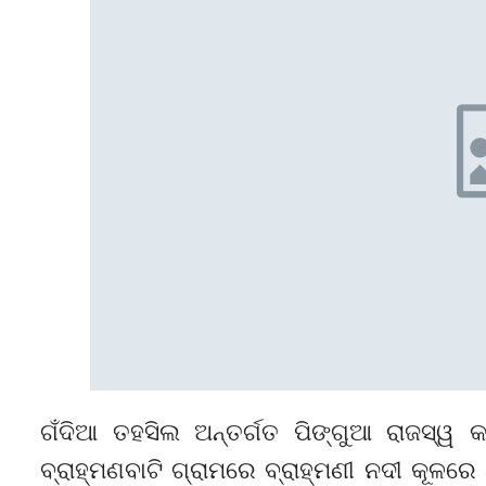
ଗଁଦିଆ ତହସିଲ ଅନ୍ତର୍ଗତ ପିଙ୍ଗୁଆ ରାଜସ୍ୱ 
ବ୍ରାହ୍ମଣବାଟି ଗ୍ରାମରେ ବ୍ରାହ୍ମଣୀ ନଦୀ କୂଳର