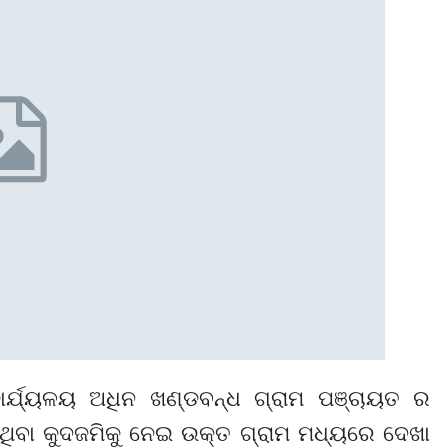
କାର୍ଯ୍ୟଳୟ ଅଧିନ ଖଣ୍ଡବନ୍ଧ ଗ୍ରାମ ପଞ୍ଚାୟତ ର
େ ଥିବା କୁଦଜମିକୁ ନେଇ ଉକ୍ତ ଗ୍ରାମ ମଧ୍ୟରେ ଦେଖା