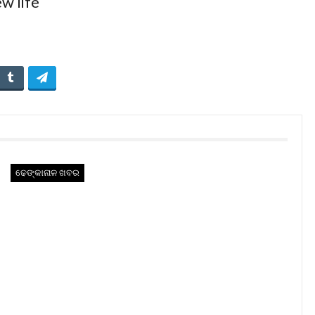
ଢେଙ୍କାନାଳ ଖବର