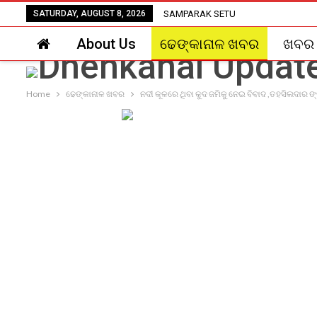
SATURDAY, AUGUST 8, 2026
SAMPARAK SETU
About Us
ଢେଙ୍କାନାଳ ଖବର
ଖବର
Home
ଢେଙ୍କାନାଳ ଖବର
ନଦୀ କୂଳରେ ଥିବା କୁଦ ଜମିକୁ ନେଇ ବିବାଦ ,ତହସିଲଦାର 