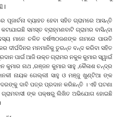
ି l
େ ପୂଜାର୍ଚନା ବ୍ୟାହତ ହେବା ସହିତ ଗ୍ରାମରେ ଆସନ୍ତି
ଟାଯାଇଛି ସମସ୍ତ ବ୍ରାହ୍ମଣବାଟି ଗ୍ରାମର ବାସିନ୍ଦା
 ସଦସ୍ୟ ମାନେ ଚଳିତ ବର୍ଷ୩୦ଜଣଙ୍କ ନାମରେ ପାଉତି
ର ଦୀର୍ଘଦିନର ମନମାନିକୁ ତୁରନ୍ତ ବନ୍ଦ କରିବା ସହିତ
ରଦାନ ପାଇଁ ଆଜି ଉକ୍ତ ଗ୍ରାମର ନକୁଳ କୁମାର ସ୍ୱାଇଁ
୍ଜନ କୁମାର ନାଥ ,ରଞ୍ଜନ କୁମାର ସାହୁ ,କୈଳାଶ ଚନ୍ଦ୍ର
ଜାନକୀ ନାୟକ ଗେଲ୍ଲୀ ସାହୁ ଓ ମଞ୍ଜୁ ଖୁଣ୍ଟିଆ ଙ୍କ
ରଙ୍କୁ ଦାବି ପତ୍ର ପ୍ରଦାନ କରିଛନ୍ତି । ଏହି ଘଟଣା
ତି ଗ୍ରାମବାସୀ ଙ୍କ ପକ୍ଷରୁ ଲିଖିତ ଅଭିଯୋଗ ହୋଇଛି
।