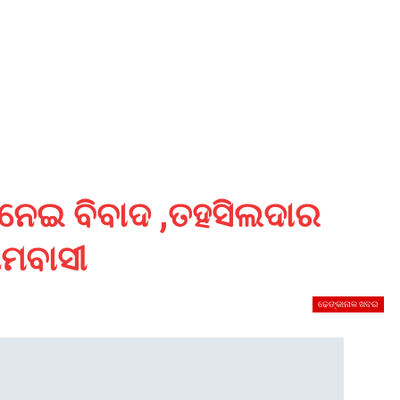
ୁ ନେଇ ବିବାଦ ,ତହସିଲଦାର
ାମବାସୀ
ଢେଙ୍କାନାଳ ଖବର