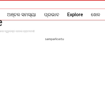
ଅଞ୍ଚଳ ସମସ୍ୟା
ପ୍ରଭାବ
Explore
ଖେଳ
ଙ୍କର ଦ୍ୱାରସ୍ତ ହେଲେ ଗ୍ରାମବାସୀ