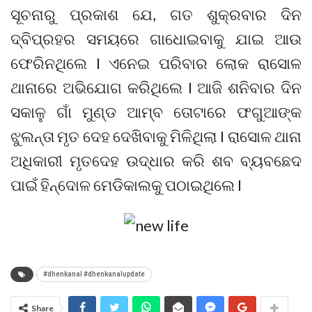
ସୂଚନାରୁ ପ୍ରକାଶ ଯେ, ଗତ ଶୁକ୍ରବାର ଦିନ
ଦ୍ବିପ୍ରହର ସମୟରେ ଗାଧୋଇବାକୁ ଯାଇ ଆଉ
ଫେରିନଥିଲେ I ଏନେଇ ପରିବାର ଲୋକ ରାସୋଳ
ଥାନାରେ ଅଭିଯୋଗ କରିଥିଲେ I ଆଜି ଶନିବାର ଦିନ
ସକାଳୁ ଗାଁ ମୁଣ୍ଡ ଆମ୍ବ ତୋଟାରେ ଫଗୁଆଙ୍କ
ଝୁଲନ୍ତା ମୃତ ଦେହ ଦେଖିବାକୁ ମିଳିଥିଲା I ରାସୋଳ ଥାନା
ଅଧିକାରୀ ମୃତଦେହ ଉଦ୍ଧାର କରି ଶବ ବ୍ୟବଛେଦ
ପାଇଁ ହିନ୍ଦୋଳ ମେଡିକାଲକୁ ପଠାଇଥିଲେ I
#dhenkanal #dhenkanalupdate
Share