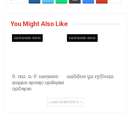
You Might Also Like
ଢେଙ୍କାନାଳ ଖବର
ଢେଙ୍କାନାଳ ଖବର
ଡି. ଆଇ. ଇ. ଟି. ଢେଙ୍କାନାଳ
ଧରାପିଡ଼ିଲେ ଦୁଇ ମୂର୍ତ୍ତିଚୋର
ରାଜ୍ୟରେ ଶ୍ରେଷ୍ଠ ପ୍ରଶିକ୍ଷଣ
ପ୍ରତିଷ୍ଠାନ
LOAD MORE POSTS