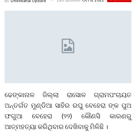
Last updated
Oct 8, 2022
By
Dhenkanal Update
ଢେଙ୍କାନାଳ ଜିଲ୍ଲା ରାସୋଳ ଗ୍ରାମପଂଚାୟତ
ଅନ୍ତର୍ଗତ ମୁଣ୍ଡିଆ ସାହିର ରଘୁ ବେହେରା ଙ୍କ ପୁଅ
ଫଗୁଆ ବେହେରା (୨୨) କୌଣସି କାରଣରୁ
ଆତ୍ମହତ୍ୟା କରିଥିବାର ଦେଖିବାକୁ ମିଳିଛି ।