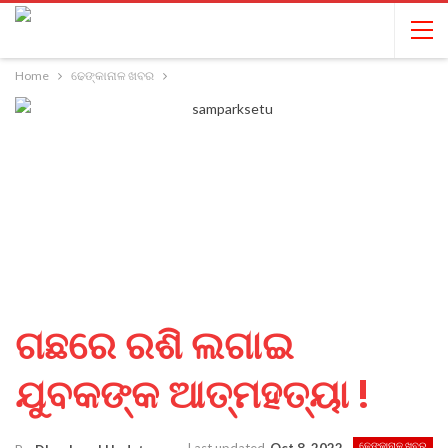
Home
ଢେଙ୍କାନାଳ ଖବର
ଗଛରେ ରଶି ଲଗାଇ
ଯୁବକଙ୍କ ଆତ୍ମହତ୍ୟା !
ଢେଙ୍କାନାଳ ଖବର