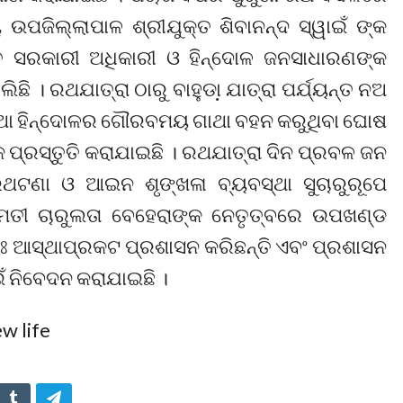
 ଉପଜିଲ୍ଲାପାଳ ଶ୍ରୀଯୁକ୍ତ ଶିବାନନ୍ଦ ସ୍ୱାଇଁ ଙ୍କ
 ସରକାରୀ ଅଧିକାରୀ ଓ ହିନ୍ଦୋଳ ଜନସାଧାରଣଙ୍କ
ି । ରଥଯାତ୍ରା ଠାରୁ ବାହୁଡା଼ ଯାତ୍ରା ପର୍ଯ୍ୟନ୍ତ ନଅ
୍ଧ ତଥା ହିନ୍ଦୋଳର ଗୌରବମୟ ଗାଥା ବହନ କରୁଥିବା ଘୋଷ
 ପ୍ରସ୍ତୁତି କରାଯାଇଛି । ରଥଯାତ୍ରା ଦିନ ପ୍ରବଳ ଜନ
ଣା ଓ ଆଇନ ଶୃଙ୍ଖଳା ବ୍ୟବସ୍ଥା ସୁଚାରୁରୂପେ
ରୀମତୀ ଚାରୁଲତା ବେହେରାଙ୍କ ନେତୃତ୍ବରେ ଉପଖଣ୍ଡ
ଃ ଆସ୍ଥାପ୍ରକଟ ପ୍ରଶାସନ କରିଛନ୍ତି ଏବଂ ପ୍ରଶାସନ
 ନିବେଦନ କରାଯାଇଛି ।