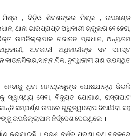
ମିଶ୍ର , ବିଡ଼ିଓ ଶିବଶଙ୍କର ମିଶ୍ର , ଉପଖଣ୍ଡ
ାନ, ଥାନା ଭାରପ୍ରାପ୍ତ ଅଧିକାରୀ ଚାରୁଲତା ବେହେରା,
ତିରିକ୍ତ ଉପଜିଲ୍ଲାପାଳ ଗଜାନନ ପ୍ରଧାନ, ଅନ୍ୟତମ
ଅଧିକାରୀ, ଅବକାରୀ ଅଧିକାରୀଙ୍କ ସହ ସମସ୍ତ
ନ କାଉନସିଲର,ସାମ୍ବାଦିକ, ବୁଦ୍ଧିଜୀବୀ ଗଣ ଉପସ୍ଥିତ
ହେବାକୁ ଥିବା ମହାପ୍ରଭୁଙ୍କ ଘୋଷଯାତ୍ରା କିଭଳି
କୁ ସ୍ୱାସ୍ଥ୍ୟ ସେବା, ବିଦ୍ୟୁତ ଯୋଗାଣ, ରାସ୍ତାଘାଟ
କାନ୍ତି ସମ୍ପର୍ଣ୍ଣ ଉପରେ ଗୁ୍ରୁତ୍ୱାରୋପ ଦିଆଯିବା ସହ
ନଙ୍କୁ ଉପଜିଲ୍ଲାପାଳ ନିର୍ଦ୍ଦେଶ ଦେଇଥିଲେ ।
୍ମାଣ କରାଯାଇଛି । ପଚାଶ ବର୍ଷର ପୁରୁଣା ରଥ ବଦଳରେ