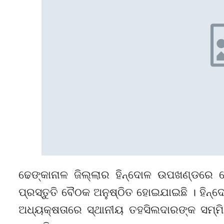
ଢେଙ୍କାନାଳ ଜିଲ୍ଲାର ହିନ୍ଦୋଳ ଉପଖଣ୍ଡରେ ହେ
ପ୍ରସ୍ତୁତି ବୈଠକ ଅନୁଷ୍ଠିତ ହୋଇଯାଇଛି । ହିନ୍ଦ
ଅଧ୍ୟକ୍ଷତାରେ ସ୍ଥାନୀୟ ତହସିଲଦାରଙ୍କ ସମ୍ମ