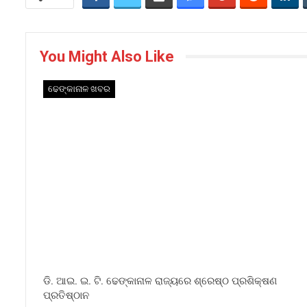
You Might Also Like
ଢେଙ୍କାନାଳ ଖବର
ଡି. ଆଇ. ଇ. ଟି. ଢେଙ୍କାନାଳ ରାଜ୍ୟରେ ଶ୍ରେଷ୍ଠ ପ୍ରଶିକ୍ଷଣ
ପ୍ରତିଷ୍ଠାନ