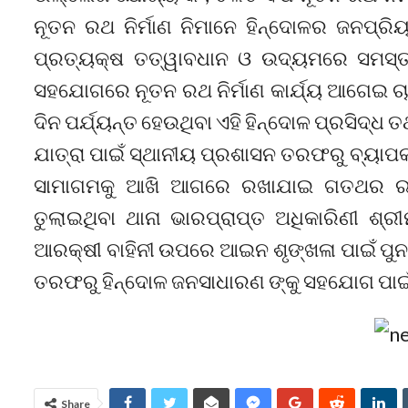
ନୂତନ ରଥ ନିର୍ମାଣ ନିମାନେ ହିନ୍ଦୋଳର ଜନପ୍ରିୟ
ପ୍ରତ୍ୟକ୍ଷ ତତ୍ୱାବଧାନ ଓ ଉଦ୍ୟମରେ ସମସ୍ତ
ସହଯୋଗରେ ନୂତନ ରଥ ନିର୍ମାଣ କାର୍ଯ୍ୟ ଆଗେଇ ଚାଲିଛ
ଦିନ ପର୍ଯ୍ୟନ୍ତ ହେଉଥିବା ଏହି ହିନ୍ଦୋଳ ପ୍ରସିଦ
ଯାତ୍ରା ପାଇଁ ସ୍ଥାନୀୟ ପ୍ରଶାସନ ତରଫରୁ ବ୍ୟାପକ
ସାମାଗମକୁ ଆଖି ଆଗରେ ରଖାଯାଇ ଗତଥର ରଥଟ
ତୁଲାଇଥିବା ଥାନା ଭାରପ୍ରାପ୍ତ ଅଧିକାରିଣୀ ଶ୍
ଆରକ୍ଷୀ ବାହିନୀ ଉପରେ ଆଇନ ଶୃଙ୍ଖଳା ପାଇଁ ପୁନ
ତରଫରୁ ହିନ୍ଦୋଳ ଜନସାଧାରଣ ଙ୍କୁ ସହଯୋଗ ପାଇଁ
Share