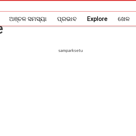
ଅଞ୍ଚଳ ସମସ୍ୟା
ପ୍ରଭାବ
Explore
ଖେଳ