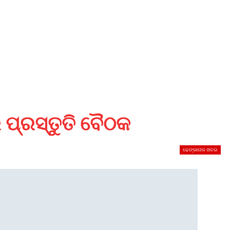
 ପ୍ରସ୍ତୁତି ବୈଠକ
ଢେଙ୍କାନାଳ ଖବର