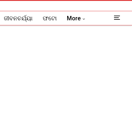
ଜୀବନଚର୍ଯ୍ୟା
ଫଟୋ
More