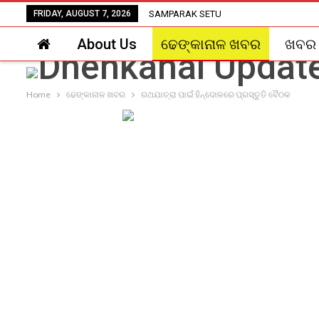
FRIDAY, AUGUST 7, 2026
SAMPARAK SETU
About Us
ଢେଙ୍କାନାଳ ଖବର
ଖବର
Home
ଢେଙ୍କାନାଳ ଖବର
ରଥଯାତ୍ରା ପାଇଁ ହିନ୍ଦୋଳରେ ପ୍ରସ୍ତୁତି ବୈଠକ