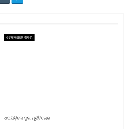
ଢେଙ୍କାନାଳ ଖବର
ଧରାପିଡ଼ିଲେ ଦୁଇ ମୂର୍ତ୍ତିଚୋର