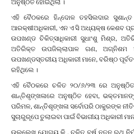
ଅନୁଷ୍ଠିତ ହୋଇଥିଲା ।
ଏହି ବୈଠକରେ ହିନ୍ଦୋଳ ତହସିଲଦାର ସୁଶାନ୍ତ 
ଆରକ୍ଷୀଅଧିକାରୀ, ଏନ ଏ ସି ଅଧ୍ୟକ୍ଷ କେଶବ ପ୍ରଧ
ଉପଖଣ୍ଡ ଚିକିତ୍ସାଧିକାରୀ ସୁଧାଂଶୁ ମିଶ୍ର, ଅ
ଅତିରିକ୍ତ ଉପଜିଲ୍ଲାପାଳ ଗଣ, ଅଗ୍ନିଶମ 
ଉପଖଣ୍ଡସ୍ତରୀୟ ଅଧିକାରୀ ମାନେ, ବରିଷ୍ଠ ପୂର୍ବତ
ରହିଥିଲେ ।
ଏହି ବୈଠକରେ ଚଳିତ ୨୦/୬/୨୩ ରେ ଅନୁଷ୍ଠିତ 
ଶାନ୍ତିଶୃଙ୍ଖଳାରେ ଅନୁଷ୍ଠିତ ହେବା, ଭକ୍ତମାନଙ୍
ପରିମଳ, ଶାନ୍ତିଶୃଙ୍ଖଳା ସର୍ବୋପରି ଠାକୁରଙ୍କ ନୀତି
ସୁଚାରୁରୂପେ ତୁଲାଇବା ପାଇଁ ବିଭାଗୀୟ ଅଧିକାରୀ ମା
ଉଲ୍ଲେଖ ଯୋଗ୍ୟ କି , ଚଳିତ ବର୍ଷ ନୂତନ ରଥ ନିର