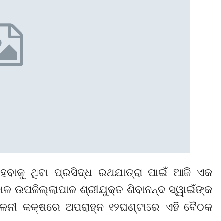
ବାକୁ ଥିବା ପ୍ରସିଦ୍ଧ ରଥଯାତ୍ରା ପାଇଁ ଆଜି ଏକ
ୋଳ ଉପଜିଲ୍ଲାପାଳ ଶ୍ରୀଯୁକ୍ତ ଶିବାନନ୍ଦ ସ୍ୱାଇଁଙ୍କ
ିଳନୀ କକ୍ଷରେ ଅପରାହ୍ନ ୧୨ଘଣ୍ଟାରେ ଏହି ବୈଠକ