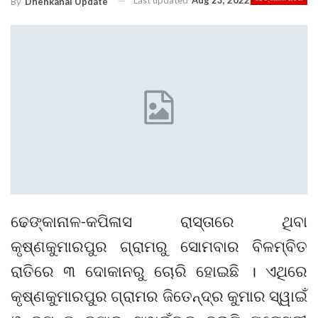
Last updated
Aug 23, 2022
By
Dhenkanal Update
ଢେଙ୍କାନାଳ-କପିଳାସ ରାସ୍ତାରେ ଥିବା
କୃଷ୍ଣକୁମାରପୁର ଗ୍ରାମରୁ ସୋମବାର ବିଳମ୍ବିତ
ରାତିରେ ୩ ଦୋକାନରୁ ଚୋରି ହୋଇଛି । ଏଥିରେ
କୃଷ୍ଣକୁମାରପୁର ଗ୍ରାମର ଜିତେନ୍ଦ୍ର କୁମାର ସ୍ୱାଇଁ