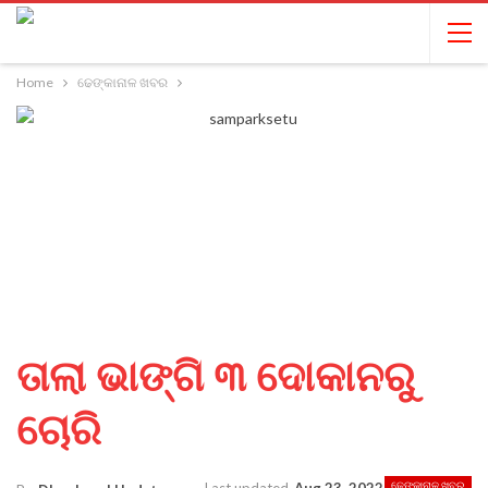
Home
ଢେଙ୍କାନାଳ ଖବର
ତାଲା ଭାଙ୍ଗି ୩ ଦୋକାନରୁ
ଚୋରି
ଢେଙ୍କାନାଳ ଖବର