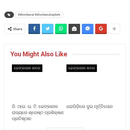
#dhenkanal #dhenkanalupdate
Share
You Might Also Like
ଢେଙ୍କାନାଳ ଖବର
ଢେଙ୍କାନାଳ ଖବର
ଡି. ଆଇ. ଇ. ଟି. ଢେଙ୍କାନାଳ
ଧରାପିଡ଼ିଲେ ଦୁଇ ମୂର୍ତ୍ତିଚୋର
ରାଜ୍ୟରେ ଶ୍ରେଷ୍ଠ ପ୍ରଶିକ୍ଷଣ
ପ୍ରତିଷ୍ଠାନ