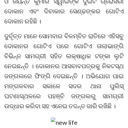
ଓ ଜୟନ୍ତ କୁମାର ସ୍ୱାଇଁଙ୍କ ଦୁଇଟି ଗ୍ରୋସରୀ
ଦୋକାନ ଏବଂ ଦିବାକାର ସେଣ୍ଢଙ୍କର ଗୋଟିଏ
ଦୋକାନ ରହିଛି ।
ଦୁର୍ବୃତ୍ତ ମାନେ ସୋମବାର ବିଳମ୍ବିତ ରାତିରେ ଏହିସବୁ
ଦୋକାନର ଗୋଟିଏ ପରେ ଗୋଟିଏ ତାଲାଭାଙ୍ଗି
ବିଭିନ୍ନ ସାମଗ୍ରୀ ସହିତ ଲକ୍ଷାଧିକ ଟଙ୍କା ଲୁଟି
ନେଇଛନ୍ତି । ଦୋକାନର ଆସବାବପତ୍ରକୁ ନିକଟସ୍ଥ
ଜଙ୍ଗଲରେ ଫିଙ୍ଗି ଦେଇଛନ୍ତି । ଅଭିଯୋଗ ପାଇ
ମଙ୍ଗଳବାର ସକାଳେ ସଦର ଥାନା ପୁଲିସ୍
ଘଟଣାସ୍ଥଳରେ ପହଞ୍ଚି ଜଙ୍ଗଲରୁ ସାମଗ୍ରୀ
ଉଦ୍ଧାର କରିବା ସହ ଏନେଇ ତଦନ୍ତ ଜାରି ରଖିଛି ।