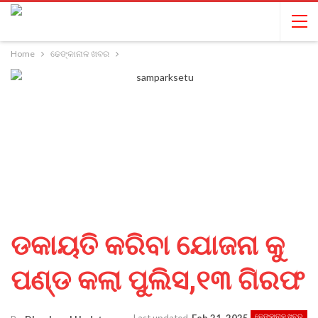
Home
ଢେଙ୍କାନାଳ ଖବର
ଡକାୟତି କରିବା ଯୋଜନା କୁ
ପଣ୍ଡ କଲା ପୁଲିସ,୧୩ ଗିରଫ
ଢେଙ୍କାନାଳ ଖବର