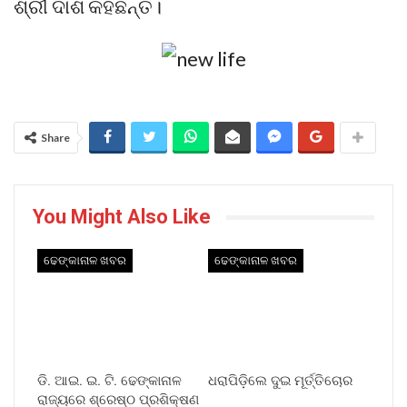
ଶ୍ରୀ ଦାଶ କହିଛନ୍ତି।
Share
You Might Also Like
ଢେଙ୍କାନାଳ ଖବର
ଢେଙ୍କାନାଳ ଖବର
ଡି. ଆଇ. ଇ. ଟି. ଢେଙ୍କାନାଳ
ଧରାପିଡ଼ିଲେ ଦୁଇ ମୂର୍ତ୍ତିଚୋର
ରାଜ୍ୟରେ ଶ୍ରେଷ୍ଠ ପ୍ରଶିକ୍ଷଣ