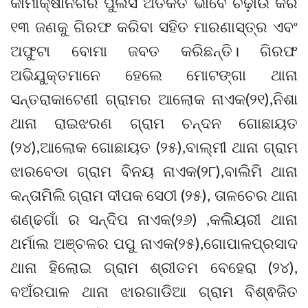
କାମାକ୍ଷାନଗର ପୁଲିସ ଅତର୍କିତ ଭାବେ ଚଢ଼ାଉ କରି
୧୩ ଜଣକୁ ଗିରଫ କରିବା ସହିତ ମାରଣାସ୍ତ୍ର ଏବଂ
ଅଫୁଟା ବୋମା ଜବତ କରିଛନ୍ତି। ଗିରଫ
ଅଭିଯୁକ୍ତମାନେ ହେଲେ ମୋଟଙ୍ଗା ଥାନା
ସନ୍ତରାକାଟେଣୀ ଗ୍ରାମର ଆଲୋକ ନାଏକ(୨୧),ନିଶା
ଥାନା ରାଇଝରଣ ଗ୍ରାମ ଚନ୍ଦନ ଗୋଛାୟତ
(୨୪),ଆଲୋକ ଗୋଛାୟତ (୨୫),ବାଲ୍ମୀ ଥାନା ଗ୍ରାମ
ଝାରବେଡା ଗ୍ରାମ ବିନୟ ନାଏକ(୨୮),ବାଲିମି ଥାନା
କନ୍ତାମିଲି ଗ୍ରାମ ଦୀପକ ସେଠୀ (୨୫), ତାଳଚେର ଥାନା
ଶଣ୍ଢଗାଁ ର ସନ୍ଦିପ ନାଏକ(୨୬) ,କଲିୟରୀ ଥାନା
ଥର୍ମାଲ ଅଞ୍ଚଳର ପପୁ ନାଏକ(୨୫),ଗୋପାଳପ୍ରସାଦ
ଥାନା ହିଲୋଇ ଗ୍ରାମ ଶ୍ରୀତମ ବେହେରା (୨୪),
ବଅଁରପାଳ ଥାନା ଝାରଗାଡିଆ ଗ୍ରାମ ବିଶ୍ଵଜିତ