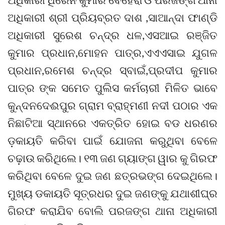
ଅଧିକାରୀ ଶ୍ରୀ ପ୍ରିୟବ୍ରତ ଦାଶ ,ସାଆନ୍ଦା ଫାଣ୍ଡି
ଅଧିକାରୀ ସୁରେଶ ଚନ୍ଦ୍ର ଧଳ,ଏସଆଇ ରଞ୍ଜିତ
କୁମାର ପ୍ରଧାନ,ମୋହନ ପାତ୍ର,ଏଏଏସାଇ ଯୁଗଳ
ପ୍ରଧାନ,ରମେଶ ଚନ୍ଦ୍ର ସ୍ବାଇଁ,ପ୍ରଦୀପ କୁମାର
ପାତ୍ର ଙ୍କ ସମେତ ପୁଲିସ କର୍ମଚାରୀ ମିଳିତ ଭାବେ
କୁନ୍ଦନଦେଈପୁର ଗ୍ରାମ ବ୍ରାହ୍ମଣୀ ନଦୀ ପଠାର ଏକ
ନିଛାଟିଆ ସ୍ଥାନରେ ଏକତ୍ରିତ ହୋଇ ବଡ ଧରଣର
ଡ଼କାୟତି କରିବା ପାଇଁ ଯୋଜନା କରୁଥିବା ବେଳେ
ଚଢ଼ାଉ କରିଥିଲେ। ୧୩ ଜଣ ଗ୍ୟାଙ୍ଗ ୱାର କୁ ଗିରଫ
କରିଥିବା ବେଳେ ଦୁଇ ଜଣ ଛତ୍ରଭଙ୍ଗ ଦେଇଥିଲେ।
ମୁଖ୍ୟ ଡକାୟତି ସୂତ୍ରଧର ଦୁଇ ଜଣଙ୍କୁ ଯଥାଶୀଘ୍ର
ଗିରଫ କରାଯିବ ବୋଲି ପରଜଙ୍ଗ ଥାନା ଅଧିକାରୀ