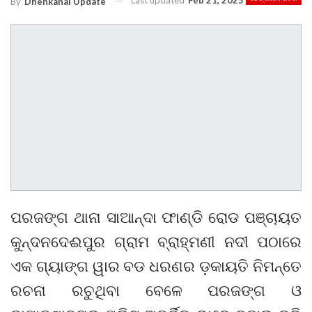
Last updated
Feb 21, 2025
By
Dhenkanal Update
ପରଜଙ୍ଗ ଥାନା ସାଆନ୍ଦା ଫାଣ୍ଡି ରୋଡ ପଞ୍ଚାୟତ
କୁନ୍ଦନଦେଈପୁର ଗ୍ରାମ ବ୍ରାହ୍ମଣୀ ନଦୀ ପଠାରେ
ଏକ ଗ୍ୟାଙ୍ଗ ୱାର ବଡ ଧରଣର ଡ଼କାୟତି ନିମନ୍ତେ
ରଚନା ରଚୁଥିବା ବେଳେ ପରଜଙ୍ଗ ଓ