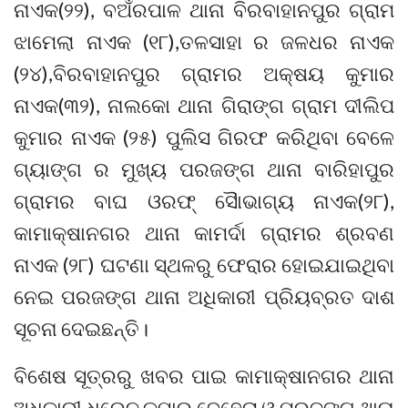
ନାଏକ(୨୨), ବଅଁରପାଳ ଥାନା ବିରବାହାନପୁର ଗ୍ରାମ
ଝାମେଲା ନାଏକ (୧୮),ତଳସାହା ର ଜଳଧର ନାଏକ
(୨୪),ବିରବାହାନପୁର ଗ୍ରାମର ଅକ୍ଷୟ କୁମାର
ନାଏକ(୩୨), ନାଲକୋ ଥାନା ଗିରାଙ୍ଗ ଗ୍ରାମ ଦୀଲିପ
କୁମାର ନାଏକ (୨୫) ପୁଲିସ ଗିରଫ କରିଥିବା ବେଳେ
ଗ୍ୟାଙ୍ଗ ର ମୁଖ୍ୟ ପରଜଙ୍ଗ ଥାନା ବାରିହାପୁର
ଗ୍ରାମର ବାଘ ଓରଫ୍ ସୈାଭାଗ୍ୟ ନାଏକ(୨୮),
କାମାକ୍ଷାନଗର ଥାନା କାମର୍ଦା ଗ୍ରାମର ଶ୍ରବଣ
ନାଏକ (୨୮) ଘଟଣା ସ୍ଥଳରୁ ଫେରାର ହୋଇଯାଇଥିବା
ନେଇ ପରଜଙ୍ଗ ଥାନା ଅଧିକାରୀ ପ୍ରିୟବ୍ରତ ଦାଶ
ସୂଚନା ଦେଇଛନ୍ତି।
ବିଶେଷ ସୂତ୍ରରୁ ଖବର ପାଇ କାମାକ୍ଷାନଗର ଥାନା
ଅଧିକାରୀ ଧିରେନ କୁମାର ବେହେରା ଓ ପରଜଙ୍ଗ ଥାନା