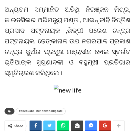
ଅନ୍ୟତମ ସମ୍ମାନିତ ଅତିଥି ନିରଞ୍ଜନ ମିଶ୍ର,
କାଉନସିଲର ଅଭିମନ୍ୟୁ ପଣ୍ଡା, ଆଇନ୍ ଜୀବି ଦିପ୍ତିଶ
ପ୍ରସାଦ ପଟ୍ଟନାୟକ ,ଶିଳ୍ପୀ ପରେଶ ଚନ୍ଦ୍ର
ପଟ୍ଟନାୟକ, ଢେଙ୍କାନାଳ ଉପ ନଗରପାଳ ପ୍ରକାଶ
ଚନ୍ଦ୍ର କୁଅଁର ପ୍ରମୁଖ ମଞ୍ଚାସୀନ ହୋଇ ସ୍ବର୍ଗତ
ଭୂତିଆଙ୍କ ସୁଗୁଣାବଳୀ ଓ ବହୁମୂଖୀ ପ୍ରତିଭାର
ସ୍ମୃତିଚାରଣ କରିଥିଲେ।
#dhenkanal #dhenkanalupdate
Share