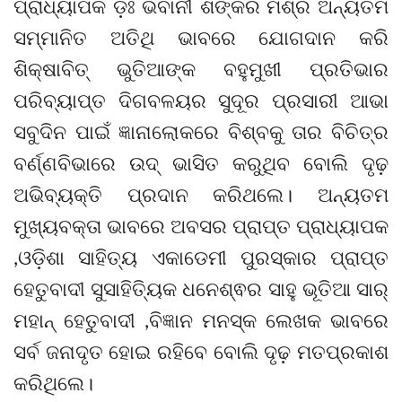
ପ୍ରାଧ୍ୟାପକ ଡ଼ଃ ଭବାନୀ ଶଙ୍କର ମିଶ୍ର ଅନ୍ୟତମ
ସମ୍ମାନିତ ଅତିଥି ଭାବରେ ଯୋଗଦାନ କରି
ଶିକ୍ଷାବିତ୍ ଭୁତିଆଙ୍କ ବହୁମୁଖୀ ପ୍ରତିଭାର
ପରିବ୍ୟାପ୍ତ ଦିଗବଳୟର ସୁଦୂର ପ୍ରସାରୀ ଆଭା
ସବୁଦିନ ପାଇଁ ଜ୍ଞାନାଲୋକରେ ବିଶ୍ବକୁ ତାର ବିଚିତ୍ର
ବର୍ଣ୍ଣବିଭାରେ ଉଦ୍ ଭାସିତ କରୁଥିବ ବୋଲି ଦୃଢ଼
ଅଭିବ୍ୟକ୍ତି ପ୍ରଦାନ କରିଥଲେ। ଅନ୍ୟତମ
ମୁଖ୍ୟବକ୍ତା ଭାବରେ ଅବସର ପ୍ରାପ୍ତ ପ୍ରାଧ୍ୟାପକ
,ଓଡ଼ିଶା ସାହିତ୍ୟ ଏକାଡେମୀ ପୁରସ୍କାର ପ୍ରାପ୍ତ
ହେତୁବାଦୀ ସୁସାହିତ୍ୟିକ ଧନେଶ୍ଵର ସାହୁ ଭୂତିଆ ସାର୍
ମହାନ୍ ହେତୁବାଦୀ ,ବିଜ୍ଞାନ ମନସ୍କ ଲେଖକ ଭାବରେ
ସର୍ବ ଜନାଦୃତ ହୋଇ ରହିବେ ବୋଲି ଦୃଢ଼ ମତପ୍ରକାଶ
କରିଥିଲେ।