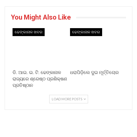
You Might Also Like
ଢେଙ୍କାନାଳ ଖବର
ଢେଙ୍କାନାଳ ଖବର
ଡି. ଆଇ. ଇ. ଟି. ଢେଙ୍କାନାଳ
ଧରାପିଡ଼ିଲେ ଦୁଇ ମୂର୍ତ୍ତିଚୋର
ରାଜ୍ୟରେ ଶ୍ରେଷ୍ଠ ପ୍ରଶିକ୍ଷଣ
ପ୍ରତିଷ୍ଠାନ
LOAD MORE POSTS