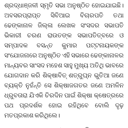
ଶ୍ରଦ୍ଧାଞ୍ଜଳୀ ସ୍ମୃତି ସଭା ଅନୁଷ୍ଠିତ ହୋଇଯାଇଛି।
ଅବସରପ୍ରାପ୍ତ ସିବିଆଇ ବିଚାରପତି ତଥା
ଢେଙ୍କାନାଳ ଜିଲ୍ଳା ଲେଖକ ସଂସଦର ସଭାପତି
ଭିକାରୀ ଚରଣ ରାଉତଙ୍କ ସଭାପତିତ୍ବରେ ଓ
ସମ୍ପାଦକ ବସନ୍ତ କୁମାର ପଟ୍ଟନାୟକଙ୍କ
ସଂଯୋଜନାରେ ଅନୁଷ୍ଠିତ ଏହି ସଭାରେ ଢେଙ୍କାନାଳର
ମାନ୍ୟବର ସାଂସଦ ମହେଶ ସାହୁ ମୁଖ୍ୟ ଅତିଥି ଭାବରେ
ଯୋଗଦାନ କରି ଶିକ୍ଷାବିତ୍ ଶତ୍ରୁଘ୍ନ ଭୁତିଆ ଜଣେ
ବ୍ୟକ୍ତି ନୁହଁନ୍ତି ସେ ଶିକ୍ଷାଜଗତର ଜଣେ ଅମଳିନ
ଧ୍ରୁବତାରା ଯିଏକି ଚିରଦିନ ପାଇଁ ଶିକ୍ଷା କ୍ଷେତ୍ରରେ
ପଥ ପ୍ରଦର୍ଶକ ହୋଇ ରହିଥିବେ ବୋଲି ଦୃଢ଼
ମତପ୍ରକାଶ କରିଥିଲେ।