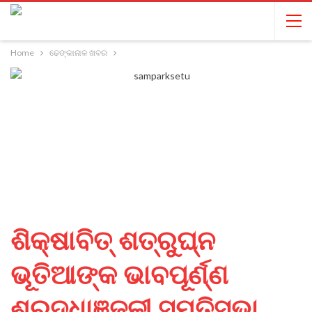
Home
ଢେଙ୍କାନାଳ ଖବର
ଶିକ୍ଷାବିତ୍ ଶତ୍ରୁଘ୍ନ
ଭୂତିଆଙ୍କ ଭାବପୂର୍ଣ୍ଣ
ଶ୍ରଦ୍ଧାଞ୍ଜଳୀ ସ୍ମୃତିସଭା