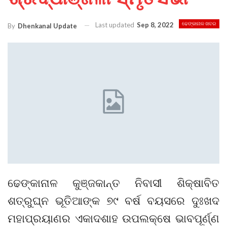
Last updated
Sep 8, 2022
ଢେଙ୍କାନାଳ ଖବର
By
Dhenkanal Update
ଢେଙ୍କାନାଳ କୁଞ୍ଜକାନ୍ତ ନିବାସୀ ଶିକ୍ଷାବିତ
ଶତ୍ରୁଘ୍ନ ଭୂତିଆଙ୍କ ୭୯ ବର୍ଷ ବୟସରେ ଦୁଃଖଦ
ମହାପ୍ରୟାଣର ଏକାଦଶାହ ଉପଲକ୍ଷେ ଭାବପୂର୍ଣ୍ଣ