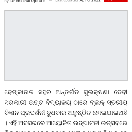
Last updated
Apr 6, 2022
By
Dhenkanal Update
ଢେଙ୍କାନାଳ ସହର ଅନ୍ତର୍ଗତ ସୁଲକ୍ଷଣା ଦେବୀ
ସରକାରୀ ଉଚ୍ଚ ବିଦ୍ୟାଳୟ ଠାରେ ବ୍ଲକ୍‌ ସ୍ତରୀୟ
ବିଜ୍ଞାନ ପ୍ରଦର୍ଶନୀ ବୁଧବାର ଅନୁଷ୍ଠିତ ହୋଇଯାଇଅଛି
। ଏହି ଅବସରରେ ଆୟୋଜିତ ଉଦ୍‌ଘାଟନୀ ଉତ୍ସବରେ