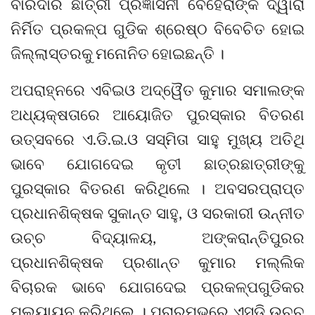
ବାରଦାର ଛାତ୍ରୀ ପ୍ରଜ୍ଞାସିନୀ ବେହେରାଙ୍କ ଦ୍ୱାରା
ନିର୍ମିତ ପ୍ରକଳ୍ପ ଗୁଡିକ ଶ୍ରେଷ୍ଠ ବିବେଚିତ ହୋଇ
ଜିଲ୍ଲାସ୍ତରକୁ ମନୋନିତ ହୋଇଛନ୍ତି ।
ଅପରାହ୍ନରେ ଏବିଇଓ ଅଦ୍ୱୈତ କୁମାର ସମାଲଙ୍କ
ଅଧ୍ୟକ୍ଷତାରେ ଆୟୋଜିତ ପୁରସ୍କାର ବିତରଣ
ଉତ୍ସବରେ ଏ.ଡି.ଇ.ଓ ସସ୍ମିତା ସାହୁ ମୁଖ୍ୟ ଅତିଥି
ଭାବେ ଯୋଗଦେଇ କୃତୀ ଛାତ୍ରଛାତ୍ରୀଙ୍କୁ
ପୁରସ୍କାର ବିତରଣ କରିଥିଲେ । ଅବସରପ୍ରାପ୍ତ
ପ୍ରଧାନଶିକ୍ଷକ ସୁକାନ୍ତ ସାହୁ, ଓ ସରକାରୀ ଉନ୍ନୀତ
ଉଚ୍ଚ ବିଦ୍ୟାଳୟ, ଅଙ୍କରାନ୍ତିପୁରର
ପ୍ରଧାନଶିକ୍ଷକ ପ୍ରଶାନ୍ତ କୁମାର ମଲ୍ଲିକ
ବିଚାରକ ଭାବେ ଯୋଗଦେଇ ପ୍ରକଳ୍ପଗୁଡିକର
ମୂଲ୍ୟାୟନ କରିଥିଲେ । ପ୍ରାରମ୍ଭରେ ଏସଡି ଉଚ୍ଚ