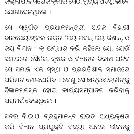
ଜିଲ୍ଲାପାଳ ସରୋଜ କୁମାର ସେଠୀ ମୁଖ୍ୟ ଅତିଥି ଭାବେ
ଯୋଗଦେଇଥିଲେ ।
ସେ ସ୍ୱର୍ଗତ ପ୍ରଧାନମନ୍ତ୍ରୀ ଅଟଳ ବିହାରୀ
ବାଜପେୟୀଙ୍କର ଉକ୍ତ “ଜୟ ଜବାନ୍‌ ଜୟ କିଶାନ୍‌, ଓ
ଜୟ ବିଜ୍ଞାନ ” କୁ ଉଦ୍ଧାର କରି କହିଲେ ଯେ, ଯେଉଁ
ସମାଜରେ ସୈନିକ, କୃଷକ ଓ ବିଜ୍ଞାନର ବିକାଶ ଘଟିବ
ସେ ସମାଜ ଏକ ସୁସ୍ଥ ଓ ପ୍ରଗତିଶୀଳ ସମାଜରେ
ପରିଣତ ହୋଇପାରିବ । ତେଣୁ ସେ ଛାତ୍ରଛାତ୍ରୀଙ୍କୁ
ବିଜ୍ଞାନମନସ୍କ ହୋଇ କାର୍ଯ୍ୟସମ୍ପାଦନ କରିବାକୁ
ପରାମର୍ଶ ଦେଇଥିଲେ ।
ସଦର ବି.ଇ.ଓ. ବ୍ରହ୍ମାନନ୍ଦ ରାଉତ, ଅଧ୍ୟକ୍ଷତା
କରି ବିଜ୍ଞାନ ପ୍ରଯୁକ୍ତି ବଦ୍ୟା ଆମର ଜୀବନକୁ