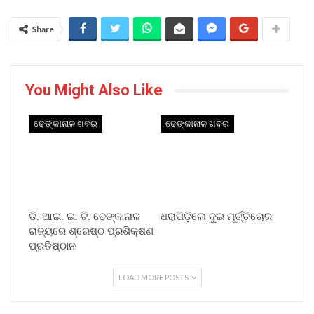
Share
You Might Also Like
ଢେଙ୍କାନାଳ ଖବର
ଢେଙ୍କାନାଳ ଖବର
ଡି. ଆଇ. ଇ. ଟି. ଢେଙ୍କାନାଳ
ଧରାପିଡ଼ିଲେ ଦୁଇ ମୂର୍ତ୍ତିଚୋର
ରାଜ୍ୟରେ ଶ୍ରେଷ୍ଠ ପ୍ରଶିକ୍ଷଣ
ପ୍ରତିଷ୍ଠାନ
LOAD MORE POSTS