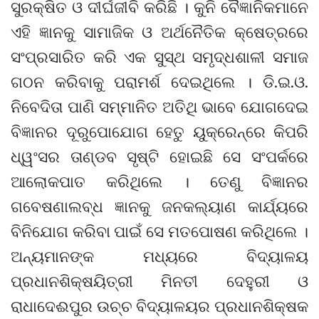
ସୁରକ୍ଷିତ ଓ ଦୀର୍ଘଜୀବି କରିଛି । କୁନି ବୈଜ୍ଞାନିକମାନେ
ଏହି ଜ୍ଞାନକୁ ସାମାଜିକ ଓ ଅର୍ଥନୈତିକ କ୍ଷେତ୍ରରେ
ସଂପ୍ରସାରିତ କରି ଏକ ସୁସ୍ଥ ସମୃଦ୍ଧଶାଳୀ ସମାଜ
ଗଠନ କରିବାକୁ ପରାମର୍ଶ ଦେଇଥିଲେ । ଡି.ଇ.ଓ.
ନିବେଦିତା ପାଣି ସମ୍ମାନିତ ଅତିଥି ଭାବେ ଯୋଗଦେଇ
ବିଜ୍ଞାନର ଦୂରୁପୋଯୋଗ ହେତୁ ୟୁକ୍ରେନ୍‌ରେ କିପରି
ଧ୍ୱଂସର ତାଣ୍ଡବ ସୃଷ୍ଟି ହୋଇଛି ସେ ସଂପର୍କରେ
ଆଲୋକପାତ କରିଥିଲେ । ତେଣୁ ବିଜ୍ଞାନର
ଗବେଷଣାଲବ୍ଧ ଜ୍ଞାନକୁ ଜନକଲ୍ୟାଣ କାର୍ଯ୍ୟରେ
ବିନିଯୋଗ କରିବା ପାଇଁ ସେ ମତପୋଷଣ କରିଥିଲେ ।
ଅନ୍ୟମାନଙ୍କ ମଧ୍ୟରେ ବିଦ୍ୟାଳୟ
ପ୍ରଧାନଶିକ୍ଷୟିତ୍ରୀ ମିନତୀ ଦେହୁରୀ ଓ
ରାଧାଦେଈପୁର ଉଚ୍ଚ ବିଦ୍ୟାଳୟର ପ୍ରଧାନଶିକ୍ଷକ