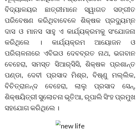
ବିଦ୍ୟାଳୟର ଛାତ୍ରୀମାନେ ସ୍ୱାଗତ ସଙ୍ଗୀତ
ପରିବେଷଣ କରିଥିବାବେଳେ ଶିକ୍ଷକ ପ୍ରଦ୍ୟୁମ୍ନ
ଦାସ ଓ ମାନସ ସାହୁ ଏ କାର୍ଯ୍ୟକ୍ରମକୁ ସଂଯୋଜନା
କରିଥିଲେ । କାର୍ଯ୍ୟକ୍ରମ ଆୟୋଜନ ଓ
ପରିଚାଳନାରେ ଏବିଇଓ ଦେବବ୍ରତ ନାଥ, ଭଗବାନ
ବେହେରା, ସମସ୍ତ ସିଆର୍‌ସିସି, ଶିକ୍ଷକ ପ୍ରଶାନ୍ତ
ପଣ୍ଡା, ଦେବୀ ପ୍ରସାଦ ମିଶ୍ର, ବିଷ୍ଣୁ ମଲ୍ଲିକ,
ବିଚିତ୍ରାନନ୍ଦ ବେହେରା, ଲାଲୁ ପ୍ରସାଦ ସେନ୍‌,
ଶିକ୍ଷୟିତ୍ରୀ ସୁଲୋଚନା ଭୂତିଆ, ରୂପାଲି ସିଂହ ପ୍ରମୁଖ
ସହଯୋଗ କରିଥିଲେ ।