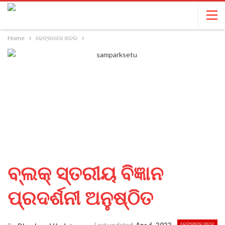
Home
ଢେଙ୍କାନାଳ ଖବର
ବ୍ଲକ୍ ସ୍ତରୀୟ ବିଜ୍ଞାନ
ପ୍ରଦର୍ଶନୀ ଅନୁଷ୍ଠିତ
ଢେଙ୍କାନାଳ ଖବର