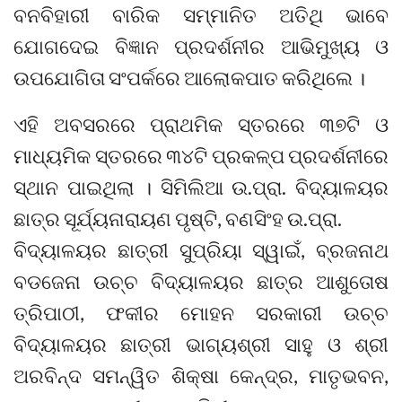
ବନବିହାରୀ ବାରିକ ସମ୍ମାନିତ ଅତିଥି ଭାବେ
ଯୋଗଦେଇ ବିଜ୍ଞାନ ପ୍ରଦର୍ଶନୀର ଆଭିମୁଖ୍ୟ ଓ
ଉପଯୋଗିତା ସଂପର୍କରେ ଆଲୋକପାତ କରିଥିଲେ ।
ଏହି ଅବସରରେ ପ୍ରାଥମିକ ସ୍ତରରେ ୩୭ଟି ଓ
ମାଧ୍ୟମିକ ସ୍ତରରେ ୩୪ଟି ପ୍ରକଳ୍ପ ପ୍ରଦର୍ଶନୀରେ
ସ୍ଥାନ ପାଇଥିଲା । ସିମିଲିଆ ଉ.ପ୍ରା. ବିଦ୍ୟାଳୟର
ଛାତ୍ର ସୂର୍ଯ୍ୟନାରାୟଣ ପୃଷ୍ଟି, ବଣସିଂହ ଉ.ପ୍ରା.
ବିଦ୍ୟାଳୟର ଛାତ୍ରୀ ସୁପ୍ରିୟା ସ୍ୱାଇଁ, ବ୍ରଜନାଥ
ବଡଜେନା ଉଚ୍ଚ ବିଦ୍ୟାଳୟର ଛାତ୍ର ଆଶୁତୋଷ
ତ୍ରିପାଠୀ, ଫକୀର ମୋହନ ସରକାରୀ ଉଚ୍ଚ
ବିଦ୍ୟାଳୟର ଛାତ୍ରୀ ଭାଗ୍ୟଶ୍ରୀ ସାହୁ ଓ ଶ୍ରୀ
ଅରବିନ୍ଦ ସମନ୍ୱିତ ଶିକ୍ଷା କେନ୍ଦ୍ର, ମାତୃଭବନ,