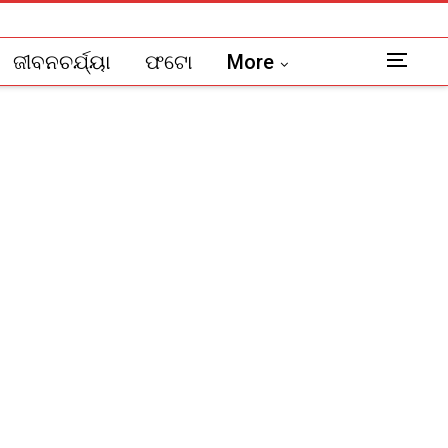
ଜୀବନଚର୍ଯ୍ୟା
ଫଟୋ
More