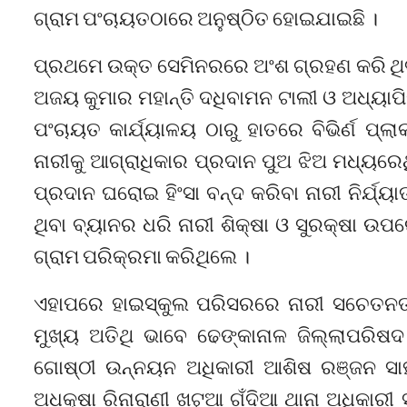
ଗ୍ରାମ ପଂଚାୟତଠାରେ ଅନୁଷ୍ଠିତ ହୋଇଯାଇଛି ।
ପ୍ରଥମେ ଉକ୍ତ ସେମିନରରେ ଅଂଶ ଗ୍ରହଣ କରି ଥିବା
ଅଜୟ କୁମାର ମହାନ୍ତି ଦଧିବାମନ ଟାଲୀ ଓ ଅଧ୍ୟାପ
ପଂଚାୟତ କାର୍ଯ୍ୟାଳୟ ଠାରୁ ହାତରେ ବିଭିର୍ଣ ପ୍ଲାକ
ନାରୀକୁ ଆଗ୍ରାଧିକାର ପ୍ରଦାନ ପୁଅ ଝିଅ ମଧ୍ୟରେଥ
ପ୍ରଦାନ ଘରୋଇ ହିଂସା ବନ୍ଦ କରିବା ନାରୀ ନିର୍ଯ୍ୟ
ଥିବା ବ୍ୟାନର ଧରି ନାରୀ ଶିକ୍ଷା ଓ ସୁରକ୍ଷା ଉ
ଗ୍ରାମ ପରିକ୍ରମା କରିଥିଲେ ।
ଏହାପରେ ହାଇସ୍କୁଲ ପରିସରରେ ନାରୀ ସଚେତନତ
ମୁଖ୍ୟ ଅତିଥି ଭାବେ ଢେଙ୍କାନାଳ ଜିଲ୍ଲାପରିଷଦ 
ଗୋଷ୍ଠୀ ଉନ୍ନୟନ ଅଧିକାରୀ ଆଶିଷ ରଞ୍ଜନ ସାହୁ
ଅଧକ୍ଷା ରିନାରାଣୀ ଖଟୁଆ ଗଁଦିଆ ଥାନା ଅଧିକାର