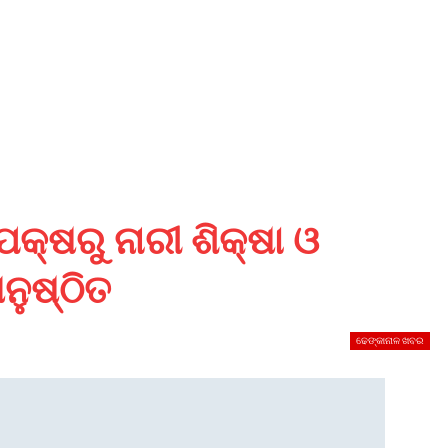
କ୍ଷରୁ ନାରୀ ଶିକ୍ଷା ଓ
ନୁଷ୍ଠିତ
ଢେଙ୍କାନାଳ ଖବର