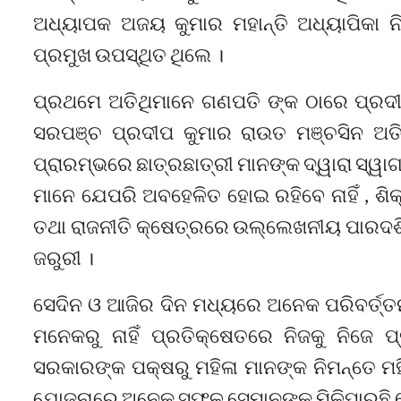
ଅଧ୍ୟାପକ ଅଜୟ କୁମାର ମହାନ୍ତି ଅଧ୍ୟାପିକା ନି
ପ୍ରମୁଖ ଉପସ୍ଥିତ ଥିଲେ ।
ପ୍ରଥମେ ଅତିଥିମାନେ ଗଣପତି ଙ୍କ ଠାରେ ପ୍ରଦୀ
ସରପଞ୍ଚ ପ୍ରଦୀପ କୁମାର ରାଉତ ମଞ୍ଚସିନ ଅତ
ପ୍ରାରମ୍ଭରେ ଛାତ୍ରଛାତ୍ରୀ ମାନଙ୍କ ଦ୍ୱାରା ସ୍ୱ
ମାନେ ଯେପରି ଅବହେଳିତ ହୋଇ ରହିବେ ନାହିଁ , ଶିକ
ତଥା ରାଜନୀତି କ୍ଷେତ୍ରରେ ଉଲ୍ଲେଖନୀୟ ପାରଦର୍ଶିତ
ଜରୁରୀ ।
ସେଦିନ ଓ ଆଜିର ଦିନ ମଧ୍ୟରେ ଅନେକ ପରିବର୍ତ୍ତନ ହ
ମନେକରୁ ନାହିଁ ପ୍ରତିକ୍ଷେତରେ ନିଜକୁ ନିଜେ ପ
ସରକାରଙ୍କ ପକ୍ଷରୁ ମହିଳା ମାନଙ୍କ ନିମନ୍ତେ ମହ
ଯୋଜନାରେ ଅନେକ ସୁଫଳ ସେମାନଙ୍କୁ ମିଳିପାରୁଛି 