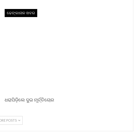
ଢେଙ୍କାନାଳ ଖବର
ଧରାପିଡ଼ିଲେ ଦୁଇ ମୂର୍ତ୍ତିଚୋର
ORE POSTS