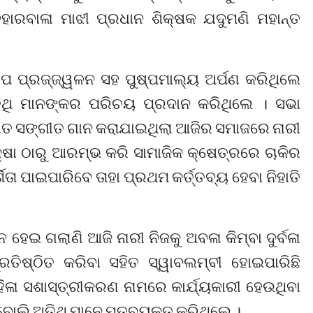
ହାରବାଳା ମାଝୀ ପ୍ରଧାନ ଶିକ୍ଷକ ଯଦୁମଣି ମହାନ୍ତ
ପ ପ୍ରଜ୍ଜ୍ୱଳନ ସହ ପୁଷ୍ପମାଲ୍ୟ ଅର୍ପଣ କରିଥିଲେ
ିଥି ମାନଙ୍କର ପରିଚୟ ପ୍ରଦାନ କରିଥିଲେ । ସଭା
ାଗତ ସଙ୍ଗୀତ ଗାନ କରାଯାଇଥିଲା ଆଜିର ସମାଜରେ ନାରୀ
୍ଷା ଠାରୁ ଆରମ୍ଭ କରି ସାମାଜିକ କ୍ଷେତ୍ରରେ ଚାକିର
ା ପାଇପାରିବେ ତାହା ପ୍ରଥମ କର୍ତ୍ତବ୍ୟ ହେବା ନିହାତି
େଇ ଗଲାଣି ଆଜି ନାରୀ ନିଜକୁ ଅବଳା କିମ୍ବା ଦୁର୍ବଳା
୍ରତିଷ୍ଠିତ କରିବା ସହିତ ସ୍ୱାବଲମ୍ବୀ ହୋଇପାରିଛି
ିଳା ସଶାସ୍ତ୍ରୀକରଣ ନାମରେ କାର୍ଯ୍ୟକାରୀ ହେଉଥିବା
ବୋଲି ଅତିଥି ମାନେ ମତବ୍ୟକ୍ତ କରିଥିଲେ ।