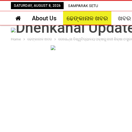
SATURDAY, AUGUST 8, 2026
SAMPARAK SETU
About Us
ଢେଙ୍କାନାଳ ଖବର
ଖବର
Home
ଢେଙ୍କାନାଳ ଖବର
ରେଭେନ୍ସା ବିଶ୍ୱବିଦ୍ୟାଳୟ ପକ୍ଷରୁ ନାରୀ ଶିକ୍ଷା ଓ ସୁ