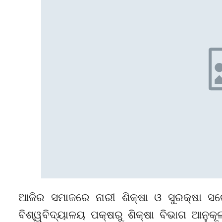
ଆଜିର ସମାଜରେ ନାରୀ ଶିକ୍ଷା ଓ ସୁରକ୍ଷା ସ
ବିଶ୍ୱବିଦ୍ୟାଳୟ ପକ୍ଷରୁ ଶିକ୍ଷା ବିଭାଗ ଆନୁକ