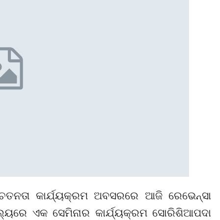
ଚେତନତା କାର୍ଯ୍ୟକ୍ରମ ଅବସରରେ ଆଜି ରେଭେନ୍ସା
ୂଲ୍ୟରେ ଏକ ସେମିନାର କାର୍ଯ୍ୟକ୍ରମ ସୋରିଶିଆପଦା