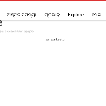
ଅଞ୍ଚଳ ସମସ୍ୟା
ପ୍ରଭାବ
Explore
ଖେଳ
ରକ୍ଷା ଉପରେ ସେମିନାର ଅନୁଷ୍ଠିତ