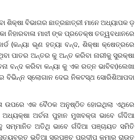
 ଶିକ୍ଷା ବିଭାଗର ଛାତ୍ରଛାତ୍ରୀ ମାନେ ଅଧ୍ୟାପକ ଡ଼
ିକା ନିହାରବାଳା ମାଝୀ ଙ୍କ ପ୍ରତେକ୍ଷ ତତ୍ୱବଧାନରେ
ାର୍ଡ (କନ୍ୟା ଭୃଣ ହତ୍ୟା ବନ୍ଦ, ଶିକ୍ଷା କ୍ଷେତ୍ରରେ
ିବା ପାତର ଅନ୍ତର କୁ ଅନ୍ତ କରିବା ନାରୀକୁ ସୁରକ୍ଷା
ାତନା ବନ୍ଦ କରିବା କନ୍ୟା କୁ ଏକ ରତ୍ନ ଭାବିବା)ଲେଖା
ପରେ ବିଭିନ୍ନ ସ୍ଲୋଗାନ ଦେଇ ନିକଟସ୍ଥ ସୋରିଶିଆପଦା
ା ଉପରେ ଏକ ବୈଠକ ଅନୁଷ୍ଠିତ ହୋଇଥିଲା ଏଥିରେ
ଅଧ୍ୟକ୍ଷା ଅର୍ଚନା ପୁହାନ ମୁଖବକ୍ତା ଭାବେ ଗଁଦିଆ
 ସମ୍ମାନିତ ଅତିଥି ଭାବେ ଗଁଦିଆ ପଞ୍ଚାୟତ ସମିତି
ୀ ସତ୍ୟବ୍ରତ ଭୁତିଆ ସରପଞ୍ଚ ପ୍ରଦୀପ କୁମାର ରାଉତ