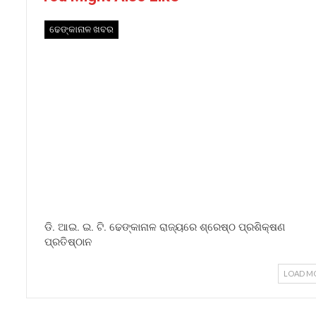
ଢେଙ୍କାନାଳ ଖବର
ଡି. ଆଇ. ଇ. ଟି. ଢେଙ୍କାନାଳ ରାଜ୍ୟରେ ଶ୍ରେଷ୍ଠ ପ୍ରଶିକ୍ଷଣ
ପ୍ରତିଷ୍ଠାନ
LOAD M