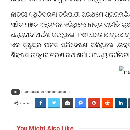
ଛାତ୍ରୀ ସ୍ଥିତିପ୍ରଜ୍ଞା ତ୍ରିପାଠୀ ପ୍ରଥମେ ପ୍ରାରମ
ସହିତ ମଞ୍ଚ ସଞ୍ଚାଳନ କରିଥିଲେ ଛାତ୍ର ପ୍ରୀତି 
ଧନ୍ୟବାଦ ଅର୍ପଣ କରିଥିଲେ । ଏହାପରେ ଛାତ୍ରଛାତ୍
ଏକ କ୍ଷୁଦ୍ର ନାଟକ ପରିବେଷଣ କରିଥିଲେ ,ଉକ୍ତ
ଶିକ୍ଷକ ଉଦ୍ଧବ ଚରଣ ନାଥ ଶର୍ମା ଓ ଅନ୍ୟ କର୍ମଚା
#dhenkanal #dhenkanalupdate
Share
You Might Also Like