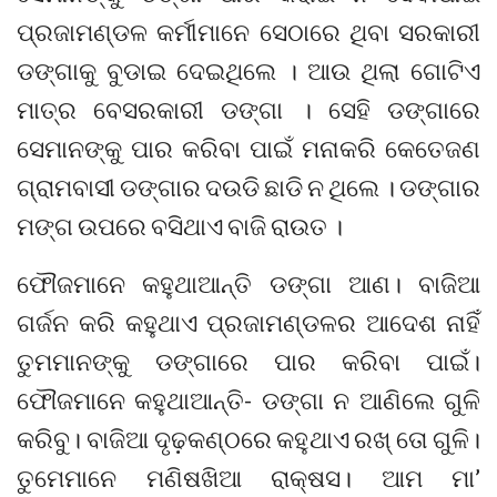
ପ୍ରଜାମଣ୍ଡଳ କର୍ମୀମାନେ ସେଠାରେ ଥିବା ସରକାରୀ
ଡଙ୍ଗାକୁ ବୁଡାଇ ଦେଇଥିଲେ । ଆଉ ଥିଲା ଗୋଟିଏ
ମାତ୍ର ବେସରକାରୀ ଡଙ୍ଗା । ସେହି ଡଙ୍ଗାରେ
ସେମାନଙ୍କୁ ପାର କରିବା ପାଇଁ ମନାକରି କେତେଜଣ
ଗ୍ରାମବାସୀ ଡଙ୍ଗାର ଦଉଡି ଛାଡି ନ ଥିଲେ । ଡଙ୍ଗାର
ମଙ୍ଗ ଉପରେ ବସିଥାଏ ବାଜି ରାଉତ ।
ଫୌଜମାନେ କହୁଥାଆନ୍ତି ଡଙ୍ଗା ଆଣ। ବାଜିଆ
ଗର୍ଜନ କରି କହୁଥାଏ ପ୍ରଜାମଣ୍ଡଳର ଆଦେଶ ନାହିଁ
ତୁମମାନଙ୍କୁ ଡଙ୍ଗାରେ ପାର କରିବା ପାଇଁ।
ଫୌଜମାନେ କହୁଥାଆନ୍ତି- ଡଙ୍ଗା ନ ଆଣିଲେ ଗୁଳି
କରିବୁ। ବାଜିଆ ଦୃଢ଼କଣ୍ଠରେ କହୁଥାଏ ରଖ୍‌ ତୋ ଗୁଳି।
ତୁମେମାନେ ମଣିଷଖିଆ ରାକ୍ଷସ। ଆମ ମା’