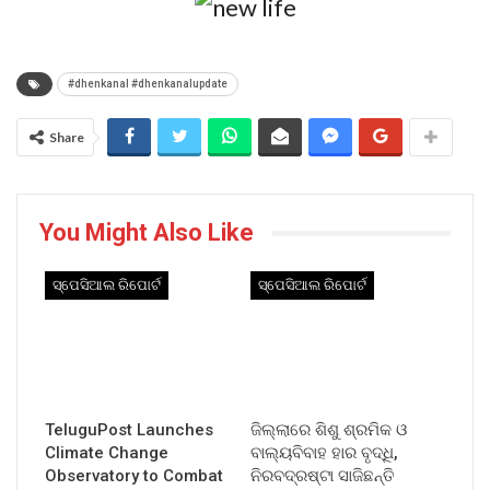
#dhenkanal #dhenkanalupdate
Share
You Might Also Like
ସ୍ପେସିଆଲ ରିପୋର୍ଟ
ସ୍ପେସିଆଲ ରିପୋର୍ଟ
TeluguPost Launches
ଜିଲ୍ଲାରେ ଶିଶୁ ଶ୍ରମିକ ଓ
Climate Change
ବାଲ୍ୟବିବାହ ହାର ବୃଦ୍ଧି,
Observatory to Combat
ନିରବଦ୍ରଷ୍ଟା ସାଜିଛନ୍ତି