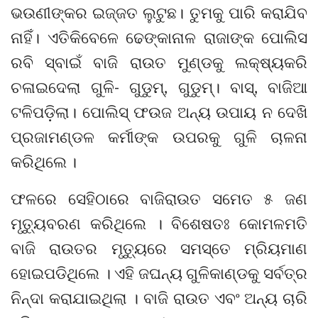
ଭଉଣୀଙ୍କର ଇଜ୍ଜତ ଲୁଟୁଛ। ତୁମକୁ ପାରି କରାଯିବ
ନାହିଁ। ଏତିକିବେଳେ ଢେଙ୍କାନାଳ ରାଜାଙ୍କ ପୋଲିସ
ରବି ସ୍ବାଇଁ ବାଜି ରାଉତ ମୁଣ୍ଡକୁ ଲକ୍ଷ୍ୟକରି
ଚଳାଇଦେଲା ଗୁଳି- ଗୁଡୁମ୍‌, ଗୁଡୁମ୍‌। ବାସ୍‌, ବାଜିଆ
ଟଳିପଡ଼ିଲା। ପୋଲିସ୍ ଫଉଜ ଅନ୍ୟ ଉପାୟ ନ ଦେଖି
ପ୍ରଜାମଣ୍ଡଳ କର୍ମୀଙ୍କ ଉପରକୁ ଗୁଳି ଚାଳନା
କରିଥିଲେ ।
ଫଳରେ ସେହିଠାରେ ବାଜିରାଉତ ସମେତ ୫ ଜଣ
ମୃତ୍ୟୁବରଣ କରିଥିଲେ । ବିଶେଷତଃ କୋମଳମତି
ବାଜି ରାଉତର ମୃତ୍ୟୁରେ ସମସ୍ତେ ମ୍ରିୟମାଣ
ହୋଇପଡିଥିଲେ । ଏହି ଜଘନ୍ୟ ଗୁଳିକାଣ୍ଡକୁ ସର୍ବତ୍ର
ନିନ୍ଦା କରାଯାଇଥିଲା । ବାଜି ରାଉତ ଏବଂ ଅନ୍ୟ ଚାରି