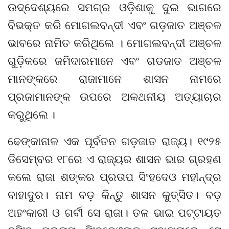
ଉଦ୍ଦେଶ୍ୟରେ ସମଗ୍ର ଓଡ଼ିଶାକୁ ଦୁଇ ଭାଗରେ
ବିଭକ୍ତ କରି ମୋଗଲବନ୍ଦୀ ଏବଂ ଗଡ଼ଜାତ ଅଞ୍ଚଳ
ଭାବରେ ନାମିତ କରିଥିଲେ । ମୋଗଲବନ୍ଦୀ ଅଞ୍ଚଳ
ଗୁଡ଼ିକରେ ଜମିଦାରମାନେ ଏବଂ ଗଡଜାତ ଅଞ୍ଚଳ
ମାନଙ୍କରେ ରାଜାମାନେ ଶାସନ ନାମରେ
ପ୍ରଜାମାନଙ୍କ ଉପରେ ଅକଥନୀୟ ଅତ୍ୟାଚାର
କରୁଥିଲେ ।
ଢେଙ୍କାନାଳ ଏକ ପୂର୍ବତନ ଗଡ଼ଜାତ ରାଜ୍ୟ। ୧୯୨୫
ଡିସେମ୍ବର ୧୮ରେ ଏ ରାଜ୍ୟର ଶାସନ ଭାର ଗ୍ରହଣ
କଲେ ରାଜା ଶଙ୍କର ପ୍ରତାପ ସିଂହଦେଓ ମହୀନ୍ଦ୍ର
ବାହାଦୁର। ନାମ ବଡ଼ କିନ୍ତୁ ଶାସନ କୁତ୍ସିତ। ବଡ଼
ଅହଂକାରୀ ଓ ଗର୍ବୀ ସେ ରାଜା। ତଳ ଭାଇ ପଟ୍ଟାୟତ