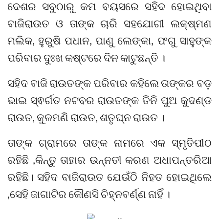
ଦେଶର ସବୁଠାରୁ କମ ବୟସରେ ସହିଦ ହୋଇଥିବା
ବାଜିରାଉତ ଓ ତାଙ୍କ ଚାରି ସହଯୋଗୀ ଲକ୍ଷ୍ମଣ
ମଲିକ, ହୁରୁଷି ପଧାନ, ପାଣୁ ଲେଙ୍କା, ଫଗୁ ସାହୁଙ୍କ
ପରିବାର ଦୁଃଖ କଷ୍ଟରେ ଦିନ କାଟୁଛନ୍ତି ।
ସହିଦ ବାଜି ରାଉତଙ୍କ ପରିବାର କହିଲେ ତାଙ୍କର ବଡ଼
ଭାଇ ସ୍ଵର୍ଗତ ନଟବର ରାଉତଙ୍କ ତିନି ପୁଅ କୁଦଣ୍ଡ
ରାଉତ, କୁଳମଣି ରାଉତ, ଶତୃଘ୍ନ ରାଉତ ।
ତାଙ୍କ ଗ୍ରାମରେ ତାଙ୍କ ନାମରେ ଏକ ସ୍ମୃତିପୀଠ
ରହିଛି ,କିନ୍ତୁ ତାହାର ଉନ୍ନତୀ କରଣ ଅଧାପନ୍ତରିଆ
ରହିଛି। ସହିଦ ବାଜିରାଉତ ଯେଉଁଠି ନିହତ ହୋଇଥିଲେ
,ସେହି ଜାଗାଟିର କୌଣସି ଚିହ୍ନବର୍ଣ୍ଣ ନାହିଁ ।