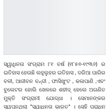
ସ୍ୱାଧିନତା ସଂଗ୍ରାମ ୮୧ ବର୍ଷ (୧୮୫୭-୧୯୩୬) ର
ଇତିହାସ ହେଉଛି ଲହୁଲୁହର ଇତିହାସ , ଦରିଆ ପାରିର
ବଳୀ, ଆଜୀବନ ବନ୍ଦୀ , ଫାସିଖୁଂଟ , କଳାପାଣି ,ଏବଂ
ବୁଲେଟର ହୋଲି ଖେଳରେ ଶହୀଦ୍ ହେଲେ ଅଗଣିତ
ମୁକ୍ତି ସଂଗ୍ରାମୀ ଯୋଦ୍ଧା । ସେମାନଙ୍କର
ସ୍ୱପ୍ନଥିଲା “ସ୍ୱାଧିନତା ଭାରତ” । ସେହି ପରାଧିନ