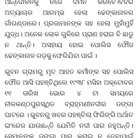
ଆନ୍ଦୋଳନକୁ ନିଜେ ଦମନ କରିବେ।ବର୍ବର
ଅତ୍ୟାଚାର ଆରମ୍ଭ ହେଲା ଢେଙ୍କାନାଳର
ଗାଁଗଣ୍ଡାରେ। ପ୍ରଜାମାନଙ୍କ ସହ ହେଲା ମୁହାଁମୁହିଁ
ଯୁଦ୍ଧ। ଅନେକ ଲୋକ ଗୁଳିରେ ପ୍ରାଣ ହରାଇ ବି ଛାଡୁ
ନ ଥାନ୍ତି। ଅସହାୟ ହୋଇ ପୋଲିସ ଫୌଜ
ଢେଙ୍କାନାଳ ଗଡ଼କୁ ଫେରିଯିବା ପାଇଁ ।
ଭୁବନ ଗ୍ରାମରୁ ମୃତ ଆହତ କର୍ମୀଙ୍କ ସହ ପୋଲିସ
ଫୌଜ ଆସି ପହଞ୍ଚିଥିଲେ ୧୯୩୮ ମସିହା ଅକ୍ଟୋବର
୧୧ ତାରିଖ ଭୋର ୪ ଟା ସମୟରେ
ନୀଳକଣ୍ଠପୁରସ୍ଥିତ ବ୍ରାହ୍ମଣୀନଦୀର ଡଙ୍ଗା
ଘାଟରେ । ଭୁବନରୁ ଖବର ପହଞ୍ଚିଲା ଫିରିଙ୍ଗି ଅର୍ଥାତ
ଇଂରେଜ ଯାଉଛନ୍ତି ଯେମିତି ନଦୀ ପାର ନହୁଅନ୍ତି।
ସେମାନଙ୍କୁ ଡଙ୍ଗା ପାର କରାଇ ନ ଦେବାପାଇଁ