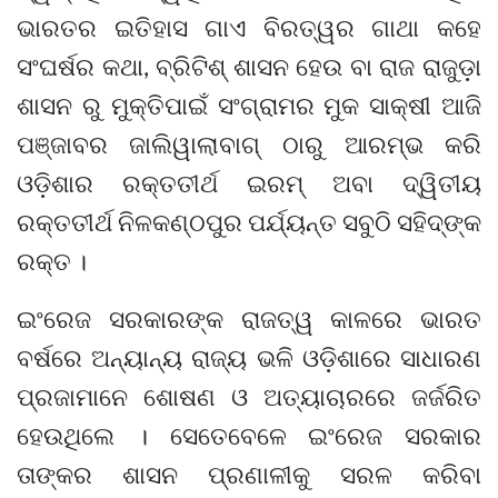
ଭାରତର ଇତିହାସ ଗାଏ ବିରତ୍ୱର ଗାଥା କହେ
ସଂଘର୍ଷର କଥା, ବ୍ରିଟିଶ୍ ଶାସନ ହେଉ ବା ରାଜ ରାଜୁଡ଼ା
ଶାସନ ରୁ ମୁକ୍ତିପାଇଁ ସଂଗ୍ରାମର ମୁକ ସାକ୍ଷୀ ଆଜି
ପଞ୍ଜାବର ଜାଲିୱାଲାବାଗ୍‌ ଠାରୁ ଆରମ୍ଭ କରି
ଓଡ଼ିଶାର ରକ୍ତତୀର୍ଥ ଇରମ୍ ଅବା ଦ୍ୱିତୀୟ
ରକ୍ତତୀର୍ଥ ନିଳକଣ୍ଠପୁର ପର୍ଯ୍ୟନ୍ତ ସବୁଠି ସହିଦ୍‌ଙ୍କ
ରକ୍ତ ।
ଇଂରେଜ ସରକାରଙ୍କ ରାଜତ୍ୱ କାଳରେ ଭାରତ
ବର୍ଷରେ ଅନ୍ୟାନ୍ୟ ରାଜ୍ୟ ଭଳି ଓଡ଼ିଶାରେ ସାଧାରଣ
ପ୍ରଜାମାନେ ଶୋଷଣ ଓ ଅତ୍ୟାଚାରରେ ଜର୍ଜରିତ
ହେଉଥିଲେ । ସେତେବେଳେ ଇଂରେଜ ସରକାର
ତାଙ୍କର ଶାସନ ପ୍ରଣାଳୀକୁ ସରଳ କରିବା