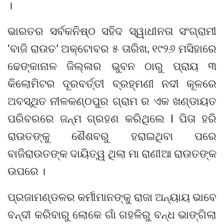
।
ଭାରତର ସର୍ବକନିଷ୍ଠ ସହିଦ ସ୍ୱାଧୀନତା ସଂଗ୍ରାମୀ
‘ବାଜି ରାଉତ’ ଅକ୍ଟୋବର ୫ ତାରିଖ, ୧୯୨୬ ମସିହାରେ
ଢେଙ୍କାନାଳ ଜିଲ୍ଳାର ଭୁବନ ଠାରୁ ପ୍ରାୟ ୩
କିଲୋମିଟର ଦୂରବର୍ତ୍ତୀ ବ୍ରହ୍ମଣୀ ନଦୀ କୂଳରେ
ଅବସ୍ଥିତ ନୀଳକଣ୍ଠପୁର ଗ୍ରାମ ର ଏକ ଖଣ୍ଡାୟତ
ପରିବରରେ ଜନ୍ମ ଗ୍ରହଣ କରିଥିଲେ l ପିତା ହରି
ରାଉତଙ୍କୁ ଶୈଶବରୁ ହରାଇଥିବା ପରେ
ବାଜିରାଉତଙ୍କ ଦାୟିତ୍ୱ ଥିଲା ମା ରାଣୀଆ ରାଉତଙ୍କ
ଉପରେ ।
ପ୍ରଜାମଣ୍ଡଳର କର୍ମୀମାନଙ୍କୁ ରାଜା ଅନ୍ୟାୟ ଭାବେ
ବନ୍ଦୀ କରିବାରୁ ଲୋକେ ଗାଁ ଗହଳିରୁ ବନ୍ଧ ଭାଙ୍ଗିଲା