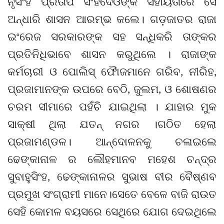
ନୃସିଂହ ପ୍ରତାପ ସିଂହଦେଓଙ୍କ ସହାୟତାରେ ସେ
ଅନ୍ଧାରି ଶାସନ ଆରମ୍ଭ କଲେ। ଗଡ଼ଜାତର ରାଜା
ଇଂରେଜ ସରକାରଙ୍କ ସହ ସନ୍ଧିକରି ତାଙ୍କର
ପ୍ରତିନିଧିଭାବେ ଶାସନ କରୁଥିଲେ । ରାଜାଙ୍କ
କର୍ମଚାରୀ ଓ ପୋଲିସ୍ ଫୈାଜମାନେ ଗରିବ, ନୀରିହ,
ପ୍ରଜାମାନଙ୍କ ଉପରେ ବେଠି, ଜୁଲମ, ଓ ଶୋଷଣର
ଚରମ ସୀମାରେ ପହଁଚି ଯାଇଥିଲା । ଯାହାର ମୁକ
ସାକ୍ଷୀ ଥିଲା ଯତନ୍ ନଗର ।ଗଠିତ ହେଲା
ପ୍ରଜାମଣ୍ଡଳ। ଆନ୍ଦୋଳନକୁ ଚଳାଇଲେ
ଢେଙ୍କାନାଳ ର ଲୌହମାନବ ମହେଶ ଚନ୍ଦ୍ର
ସୁବାହୁସିଂହ, ଢେଙ୍କାନାଳର ସୁଭାଷ ବୀର ବୈଷ୍ଣବ
ପ୍ରମୁଖ ସଂଗ୍ରାମୀ ମାନେ।ସେତେ ବେଳେ ବାଜି ରାଉତ
ସେହି କୋମଳ ବୟସରେ ସେଥିରେ ଯୋଗ ଦେଇଥିଲେ