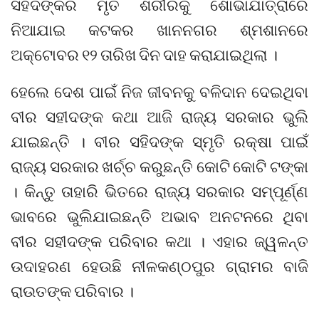
ସହିଦଙ୍କର ମୃତ ଶରୀରକୁ ଶୋଭାଯାତ୍ରାରେ
ନିଆଯାଇ କଟକର ଖାନନଗର ଶ୍ମଶାନରେ
ଅକ୍ଟୋବର ୧୨ ତାରିଖ ଦିନ ଦାହ କରାଯାଇଥିଲା ।
ହେଲେ ଦେଶ ପାଇଁ ନିଜ ଜୀବନକୁ ବଳିଦାନ ଦେଇଥିବା
ବୀର ସହୀଦଙ୍କ କଥା ଆଜି ରାଜ୍ୟ ସରକାର ଭୁଲି
ଯାଇଛନ୍ତି । ବୀର ସହିଦଙ୍କ ସ୍ମୃତି ରକ୍ଷା ପାଇଁ
ରାଜ୍ୟ ସରକାର ଖର୍ଚ୍ଚ କରୁଛନ୍ତି କୋଟି କୋଟି ଟଙ୍କା
। କିନ୍ତୁ ତାହାରି ଭିତରେ ରାଜ୍ୟ ସରକାର ସମ୍ପୂର୍ଣ୍ଣ
ଭାବରେ ଭୁଲିଯାଇଛନ୍ତି ଅଭାବ ଅନଟନରେ ଥିବା
ବୀର ସହୀଦଙ୍କ ପରିବାର କଥା । ଏହାର ଜ୍ୱଳନ୍ତ
ଉଦାହରଣ ହେଉଛି ନୀଳକଣ୍ଠପୁର ଗ୍ରାମର ବାଜି
ରାଉତଙ୍କ ପରିବାର ।