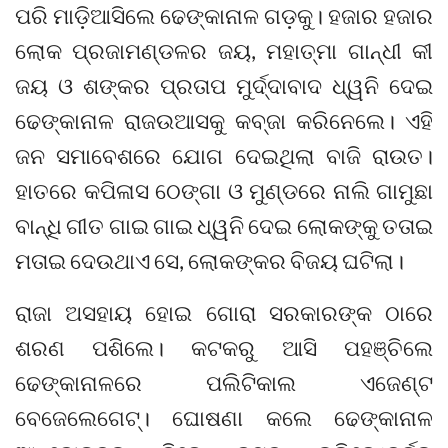
ପରି ମାଡ଼ିଆସିଲେ ଢେଙ୍କାନାଳ ଗଡ଼କୁ। ହଜାର ହଜାର
ଲୋକ ପ୍ରଜାମଣ୍ଡଳର ଜୟ, ମହାତ୍ମା ଗାନ୍ଧୀ କୀ
ଜୟ ଓ ଶଙ୍କର ପ୍ରତାପ ମୁର୍ଦ୍ଦାବାଦ ଧ୍ୱନି ଦେଇ
ଢେଙ୍କାନାଳ ରାଜଉଆସକୁ କବ୍‌ଜା କରିନେଲେ। ଏହି
ଜନ ସମାବେଶରେ ଯୋଗ ଦେଇଥିଲା ବାଜି ରାଉତ।
ହାତରେ କପିଳାସ ଠେଙ୍ଗା ଓ ମୁଣ୍ଡରେ ନାଲି ଗାମୁଛା
ବାନ୍ଧି ଗୀତ ଗାଇ ଗାଇ ଧ୍ୱନି ଦେଇ ଲୋକଙ୍କୁ ତତାଇ
ମତାଇ ଦେଉଥାଏ ସେ, ଲୋକଙ୍କର ବିଜୟ ଘଟିଲା।
ରାଜା ଅସହାୟ ହୋଇ ଗୋରା ସରକାରଙ୍କ ଠାରେ
ଶରଣ ପଶିଲେ। କଟକରୁ ଆସି ପହଞ୍ଚିଲେ
ଢେଙ୍କାନାଳରେ ପଲିଟିକାଲ ଏଜେଣ୍ଟ
ବେଜେଲେଗେଟ୍‌। ଘୋଷଣା କଲେ ଢେଙ୍କାନାଳ