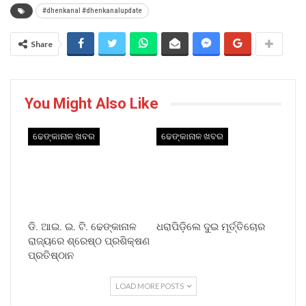
#dhenkanal #dhenkanalupdate
Share
You Might Also Like
ଢେଙ୍କାନାଳ ଖବର
ଢେଙ୍କାନାଳ ଖବର
ଡି. ଆଇ. ଇ. ଟି. ଢେଙ୍କାନାଳ
ଧରାପିଡ଼ିଲେ ଦୁଇ ମୂର୍ତ୍ତିଚୋର
ରାଜ୍ୟରେ ଶ୍ରେଷ୍ଠ ପ୍ରଶିକ୍ଷଣ
ପ୍ରତିଷ୍ଠାନ
LOAD MORE POSTS