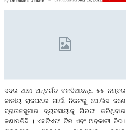
Last updated
Aug 16, 2022
By
Dhenkanal Update
ସଦର ଥାନା ଅନ୍ତର୍ଗତ ବଳଦିଆବନ୍ଧ ୫୫ ନମ୍ବର
ଜାତୀୟ ରାଜପଥର ଗୀର୍ଜା ନିକଟରୁ ପୋଲିସ ଜଣେ
ବ୍ରାଉନସୁଗାର ବ୍ୟବସାୟୀକୁ ଗିରଫ କରିଥିବାର
ଜଣାପଡିଛି । ଏସଟିଏଫ ଟିମ ଏବଂ ଅବକାରୀ ବିଭ।