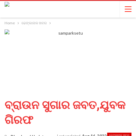
Home
ଢେଙ୍କାନାଳ ଖବର
ବ୍ରାଉନ ସୁଗାର ଜବତ,ଯୁବକ
ଗିରଫ
ଢେଙ୍କାନାଳ ଖବର