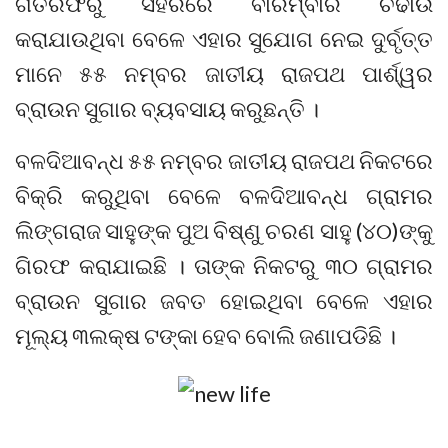
ଗତରଫରୁ ସହରରେ ବାରମ୍ବାର ଚଢାଉ
କରାଯାଉଥିବା ବେଳେ ଏହାର ସୁଯୋଗ ନେଇ ଦୁର୍ବୃତ୍ତ
ମାନେ ୫୫ ନମ୍ବର ଜାତୀୟ ରାଜପଥ ପାର୍ଶ୍ୱର
ବ୍ରାଉନ ସୁଗାର ବ୍ୟବସାୟ କରୁଛନ୍ତି ।
ବଳଦିଆବନ୍ଧ ୫୫ ନମ୍ବର ଜାତୀୟ ରାଜପଥ ନିକଟରେ
ବିକ୍ରି କରୁଥିବା ବେଳେ ବଳଦିଆବନ୍ଧ ଗ୍ରାମର
ଲିଙ୍ଗରାଜ ସାହୁଙ୍କ ପୁଅ ବିଷ୍ଣୁ ଚରଣ ସାହୁ (୪୦)ଙ୍କୁ
ଗିରଫ କରାଯାଇଛି । ତାଙ୍କ ନିକଟରୁ ୩୦ ଗ୍ରାମର
ବ୍ରାଉନ ସୁଗାର ଜବତ ହୋଇଥିବା ବେଳେ ଏହାର
ମୂଲ୍ୟ ୩ଲକ୍ଷ ଟଙ୍କା ହେବ ବୋଲି ଜଣାପଡିଛି ।