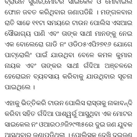
ବ୍ରାଉନ ସୁଗର,ମୋଟର ସାଇକେଳ ଓ ମୋବାଇଲ
ଫୋନ ଜବତ କରିଥିବାର ଜଣାପଡିଛି । ମଙ୍ଗଳବାର
ରାତି ସାଢେ ୧୧ଟା ସମୟରେ ଟାଉନ ପୋଲିସ ଏସଆଇ
ସୌଭାଗ୍ୟ ପାଣି ଏବଂ ତାଙ୍କ ସାଥୀ ମାନଙ୍କୁ ନେଇ
ଏକ ବୋଲେରୋ ଗାଡି ନଂ ଓଡି୦୫ଏପି୨୭୧୬ ଯୋଗେ
ପାଟ୍ରୋଲିଂ ପାଇଁ ଯାଉଥିବା ବେଳେ କମଳ କୁମାର
ନାୟକ ଏବଂ ତାଙ୍କର ସାଥୀ ଗଁଦିଆ ଅଞ୍ଚଳରେ
ହେରୋଇନ ବ୍ୟବସାୟ କରିବାକୁ ଯାଉଥିବାର ସୂଚନା
ପାଇଥିଲେ ।
ଏହାକୁ ଭିତ୍ତିକରି ଟାଉନ ପୋଲିସ ରାସ୍ତାକୁ ନାକାବନ୍ଦି
କରିବା ସହିତ ଗଁଦିଆ ପାଶ୍ୱର୍ରୁ ଆସୁଥିବା ଏକ ମୋଟର
ସାଇକେଲ ନଂ ଓଆର୦୬ଜି୨୯୩୫ରେ ଦୁଇ ଜଣ ଯୁବକ
ଆସୁଥିବାର ଜଣାପଡିଥିଲା । ପୋଲିସକୁ ଦେଖି ଦୁଇଜଣ