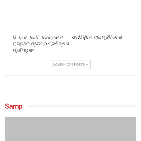
ଡି. ଆଇ. ଇ. ଟି. ଢେଙ୍କାନାଳ
ଧରାପିଡ଼ିଲେ ଦୁଇ ମୂର୍ତ୍ତିଚୋର
ରାଜ୍ୟରେ ଶ୍ରେଷ୍ଠ ପ୍ରଶିକ୍ଷଣ
ପ୍ରତିଷ୍ଠାନ
LOAD MORE POSTS
Samp