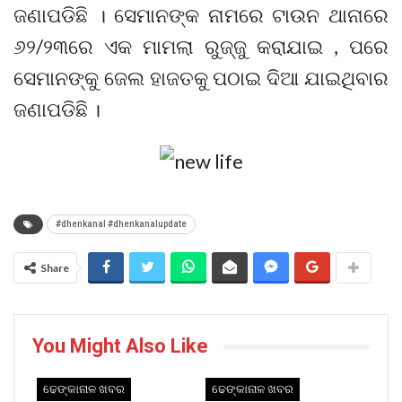
ଜଣାପଡିଛି । ସେମାନଙ୍କ ନାମରେ ଟାଉନ ଥାନାରେ
୬୨/୨୩ରେ ଏକ ମାମଲା ରୁଜ୍ଜୁ କରାଯାଇ , ପରେ
ସେମାନଙ୍କୁ ଜେଲ ହାଜତକୁ ପଠାଇ ଦିଆ ଯାଇଥିବାର
ଜଣାପଡିଛି ।
#dhenkanal #dhenkanalupdate
Share
You Might Also Like
ଢେଙ୍କାନାଳ ଖବର
ଢେଙ୍କାନାଳ ଖବର