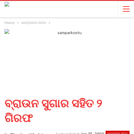
Home
ଢେଙ୍କାନାଳ ଖବର
ବ୍ରାଉନ ସୁଗାର ସହିତ ୨
ଗିରଫ
ଢେଙ୍କାନାଳ ଖବର