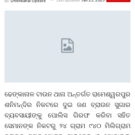
Last updated
Jan 25, 2023
By
Dhenkanal Update
ଢେଙ୍କାନାଳ ଟାଉନ ଥାନା ଅନ୍ତର୍ଗତ ରାମେଶ୍ୱରପୁର
ଶନିମନ୍ଦିର ନିକଟରେ ଦୁଇ ଜଣ ବ୍ରାଉନ ସୁଗାର
ବ୍ୟବସାୟୀଙ୍କୁ ପୋଲିସ ଗିରଫ କରିବା ସହିତ
ସେମାନଙ୍କ ନିକଟରୁ ୨୪ ଗ୍ରାମ ୯୪୦ ମିଲିଗ୍ରାମ