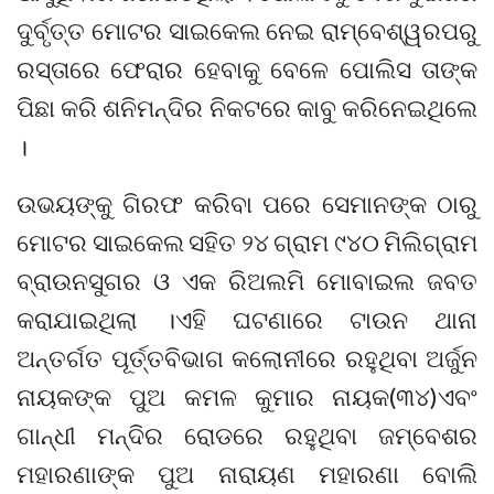
ଦୁର୍ବୃତ୍ତ ମୋଟର ସାଇକେଲ ନେଇ ରାମ୍ବେଶ୍ୱରପରୁ
ରସ୍ତାରେ ଫେରାର ହେବାକୁ ବେଳେ ପୋଲିସ ତାଙ୍କ
ପିଛା କରି ଶନିମନ୍ଦିର ନିକଟରେ କାବୁ କରିନେଇଥିଲେ
।
ଉଭୟଙ୍କୁ ଗିରଫ କରିବା ପରେ ସେମାନଙ୍କ ଠାରୁ
ମୋଟର ସାଇକେଲ ସହିତ ୨୪ ଗ୍ରାମ ୯୪୦ ମିଲିଗ୍ରାମ
ବ୍ରାଉନସୁଗର ଓ ଏକ ରିଅଲମି ମୋବାଇଲ ଜବତ
କରାଯାଇଥିଲା ।ଏହି ଘଟଣାରେ ଟାଉନ ଥାନା
ଅନ୍ତର୍ଗତ ପୂର୍ତ୍ତବିଭାଗ କଲୋନୀରେ ରହୁଥିବା ଅର୍ଜୁନ
ନାୟକଙ୍କ ପୁଅ କମଳ କୁମାର ନାୟକ(୩୪)ଏବଂ
ଗାନ୍ଧୀ ମନ୍ଦିର ରୋଡରେ ରହୁଥିବା ଜମ୍ବେଶର
ମହାରଣାଙ୍କ ପୁଅ ନାରାୟଣ ମହାରଣା ବୋଲି