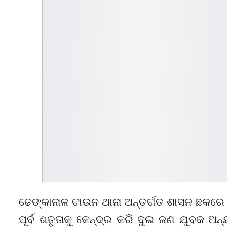
ଢେଙ୍କାନାଳ ଟାଉନ ଥାନା ଅନ୍ତର୍ଗତ ଶାସନ ଛକରେ ର
ପୂର୍ବ ଶତୃତାକୁ କେନ୍ଦ୍ର କରି ଦୁଇ ଜଣ ଯୁବକ