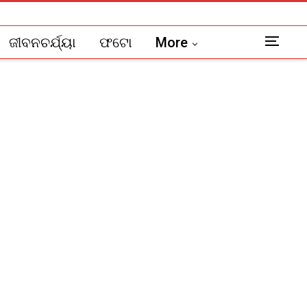
ଜୀବନଚର୍ଯ୍ୟା
ଫଟୋ
More