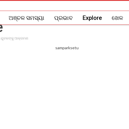
ଅଞ୍ଚଳ ସମସ୍ୟା
ପ୍ରଭାବ
Explore
ଖେଳ
ଇ ଯୁବକଙ୍କୁ ଆକ୍ରମଣ