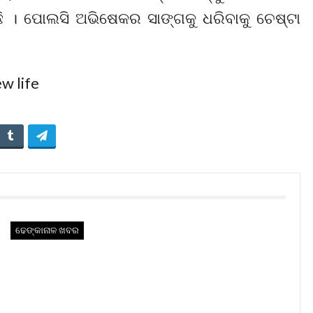
ଇଛି । ପୋଲସି ଅଭିଷେକର ସାଙ୍ଗକୁ ଧରିବାକୁ ଚେଷ୍ଟା
ଢେଙ୍କାନାଳ ଖବର