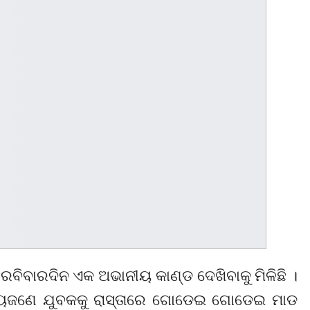
ବିବାରଦିନ ଏକ ଅଭାନୀୟ କାଣ୍ଡ ଦେଖିବାକୁ ମିଳିଛି ।
 ଅନ୍ୟଜଣେ ଯୁବକକୁ ରାସ୍ତାରେ ଗୋଡେଇ ଗୋଡେଇ ମାଡ