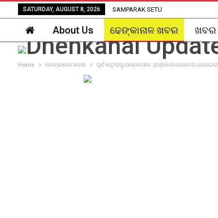
SATURDAY, AUGUST 8, 2026
SAMPARAK SETU
About Us
ଢେଙ୍କାନାଳ ଖବର
ଖବର
Home
ଢେଙ୍କାନାଳ ଖବର
ପୂର୍ବ ଶତୃତାରୁ ଗଣ୍ଡଗୋଳ ,ରାସ୍ତାରେ ଗୋଡେଇ ଗୋଡେ