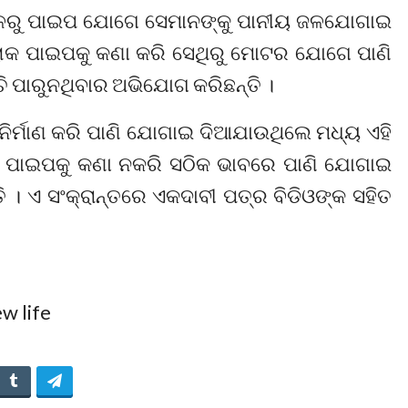
ଦୀ କୂଳରୁ ପାଇପ ଯୋଗେ ସେମାନଙ୍କୁ ପାନୀୟ ଜଳଯୋଗାଇ
ଲୋକ ପାଇପକୁ କଣା କରି ସେଥିରୁ ମୋଟର ଯୋଗେ ପାଣି
ି ପାରୁନଥିବାର ଅଭିଯୋଗ କରିଛନ୍ତି ।
ିର୍ମାଣ କରି ପାଣି ଯୋଗାଇ ଦିଆଯାଉଥିଲେ ମଧ୍ୟ ଏହି
ୁଖ୍ୟ ପାଇପକୁ କଣା ନକରି ସଠିକ ଭାବରେ ପାଣି ଯୋଗାଇ
୍ତି । ଏ ସଂକ୍ରାନ୍ତରେ ଏକଦାବୀ ପତ୍ର ବିଡିଓଙ୍କ ସହିତ