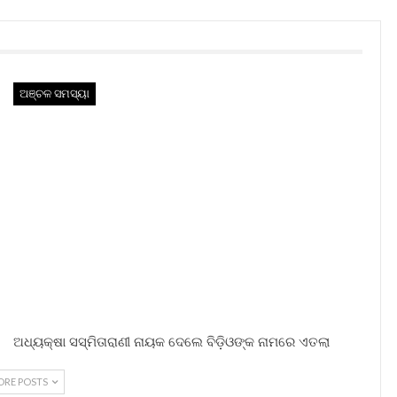
ଅଞ୍ଚଳ ସମସ୍ୟା
ଅଧ୍ୟକ୍ଷା ସସ୍ମିତାରାଣୀ ନାୟକ ଦେଲେ ବିଡ଼ିଓଙ୍କ ନାମରେ ଏତଲା
ORE POSTS