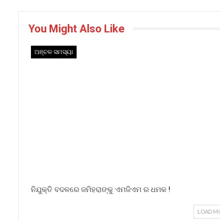
You Might Also Like
ଅଞ୍ଚଳ ସମସ୍ୟା
ନିଯୁକ୍ତି ବଦଳରେ ଜମିହରାଙ୍କୁ ଏମଜିଏମ ର ଧମକ !
LOAD M