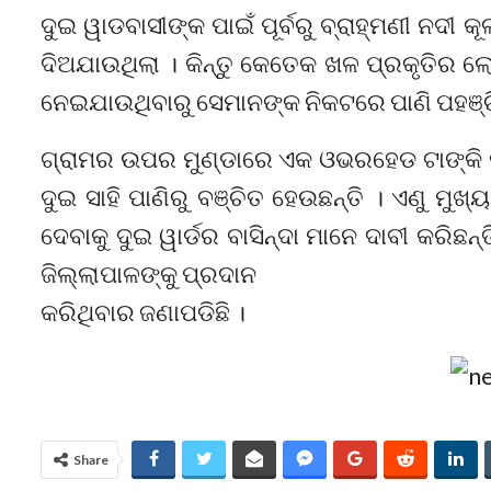
ଦୁଇ ୱାଡବାସୀଙ୍କ ପାଇଁ ପୂର୍ବରୁ ବ୍ରାହ୍ମଣୀ ନ
ଦିଅଯାଉଥିଲା । କିନ୍ତୁ କେତେକ ଖଳ ପ୍ରକୃତିର 
ନେଇଯାଉଥିବାରୁ ସେମାନଙ୍କ ନିକଟରେ ପାଣି ପହଞ୍ଚ
ଗ୍ରାମର ଉପର ମୁଣ୍ଡାରେ ଏକ ଓଭରହେଡ ଟାଙ୍କି ନ
ଦୁଇ ସାହି ପାଣିରୁ ବଞ୍ଚିତ ହେଉଛନ୍ତି । ଏଣୁ ମ
ଦେବାକୁ ଦୁଇ ୱାର୍ଡର ବାସିନ୍ଦା ମାନେ ଦାବୀ କରିଛନ
ଜିଲ୍ଲାପାଳଙ୍କୁ ପ୍ରଦାନ
କରିଥିବାର ଜଣାପଡିଛି ।
Share