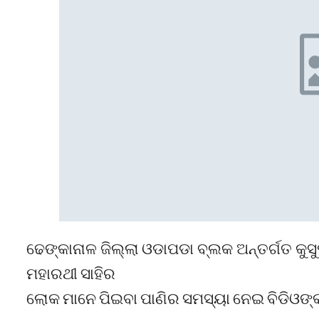
ଢେଙ୍କାନାଳ ଜିଲ୍ଲା ଓଡାପଡା ବ୍ଲକ ଅନ୍ତର୍ଗତ କୁସୁ
ମହାରଥୀ ସାହିର
ଲୋକ ମାନେ ପିଇବା ପାଣିର ସମସ୍ୟା ନେଇ ବିଡିଓଙ୍