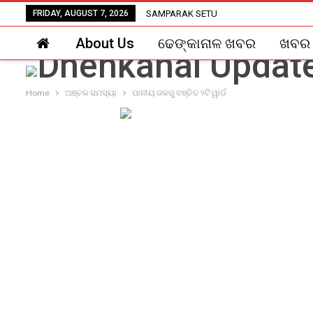
FRIDAY, AUGUST 7, 2026
SAMPARAK SETU
About Us
ଢେଙ୍କାନାଳ ଖବର
ଖବର
Home
ଅଞ୍ଚଳ ସମସ୍ୟା
ପାନୀୟ ଜଳରୁ ବଞ୍ଚିତ ୨ଟି ୱାର୍ଡ