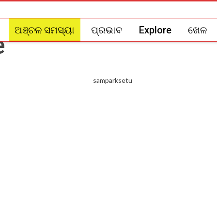
ଅଞ୍ଚଳ ସମସ୍ୟା
ପ୍ରଭାବ
Explore
ଖେଳ