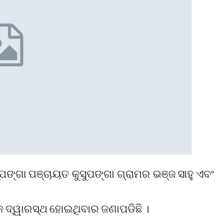
ପଙ୍ଗା ପଞ୍ଚାୟତ କୁସୁପଙ୍ଗା ଗ୍ରାମର ଭଞ୍ଜ ସାହୁ ଏବଂ
କ ଦ୍ୱାରସ୍ଥ ହୋଇଥିବାର ଜଣାପଡିଛି ।