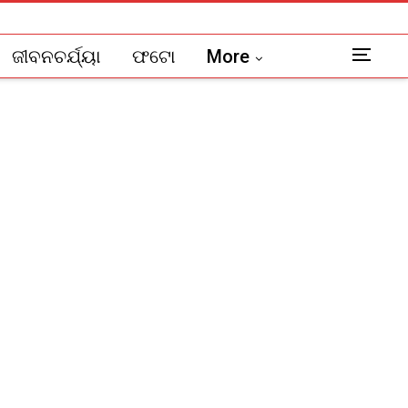
ଜୀବନଚର୍ଯ୍ୟା
ଫଟୋ
More