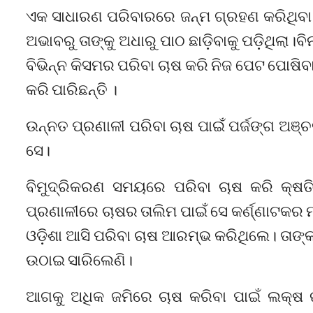
ଏକ ସାଧାରଣ ପରିବାରରେ ଜନ୍ମ ଗ୍ରହଣ କରିଥିବା ବିଭ
ଅଭାବରୁ ତାଙ୍କୁ ଅଧାରୁ ପାଠ ଛାଡ଼ିବାକୁ ପଡ଼ିଥିଲ
ବିଭିନ୍ନ କିସମର ପରିବା ଚାଷ କରି ନିଜ ପେଟ ପୋଷ
କରି ପାରିଛନ୍ତି ।
ଉନ୍ନତ ପ୍ରଣାଳୀ ପରିବା ଚାଷ ପାଇଁ ପର୍ଜଙ୍ଗ ଅଞ୍ଚ
ସେ।
ବିମୁଦ୍ରିକରଣ ସମୟରେ ପରିବା ଚାଷ କରି କ୍ଷତି
ପ୍ରଣାଳୀରେ ଚାଷର ତାଲିମ ପାଇଁ ସେ କର୍ଣ୍ଣାଟକର
ଓଡ଼ିଶା ଆସି ପରିବା ଚାଷ ଆରମ୍ଭ କରିଥିଲେ। ତାଙ୍କ ସ
ଉଠାଇ ସାରିଲେଣି।
ଆଗକୁ ଅଧିକ ଜମିରେ ଚାଷ କରିବା ପାଇଁ ଲକ୍ଷ ର