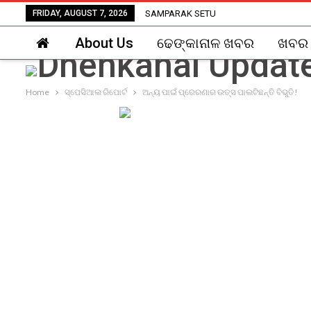
FRIDAY, AUGUST 7, 2026
SAMPARAK SETU
About Us
ଢେଙ୍କାନାଳ ଖବର
ଖବର
Home
ସ୍ପେସିଆଲ ରିପୋର୍ଟ
ଅନ୍ୟ ପାଇଁ ପ୍ରେରଣାର ଉତ୍ସ ପାଲଟିଛନ୍ତି ବିଭୁତି!