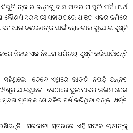
ୁତି ଙ୍କ ର ଜନ୍ମରୁ ବାମ ହାତର ପାପୁଲି ନାହିଁ। ଅର୍ଥ
ା।ବିନା କୌଣସି ସରକାରୀ ସହାୟତାରେ ପାଞ୍ଚ ଏକର ଜମିରେ
ିବା ସହ ଆଉ ଦଶଜଣଙ୍କ ପାଇଁ ରୋଜଗାର ସୁଯୋଗ ସୃଷ୍ଟି
ଳରେ ନିଜର ଏକ ନିଆରା ପରିଚୟ ସୃଷ୍ଟି କରିପାରିଛନ୍ତି
 ସହିଥିଲେ। ତେବେ ଏଥିରେ ଭାଙ୍ଗି ନପଡ଼ି ଉନ୍ନତ
 ମହିଶୂର ଯାଇଥିଲେ। ସେଠାରେ ଦୁଇ ମାସର ତାଲିମ ନେଇ
ୂଚନା ମୁତାବକ ସେ ଚଳିତ ବର୍ଷ କରିଥିବା ଟଙ୍କା ଖର୍ଚ୍ଚ
ଖିଛନ୍ତି। ସରକାରୀ ସ୍ତରରେ ଏହି ସଫଳ ଚାଷୀଙ୍କୁ