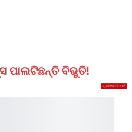
ପାଲଟିଛନ୍ତି ବିଭୁତି!
ସ୍ପେସିଆଲ ରିପୋର୍ଟ