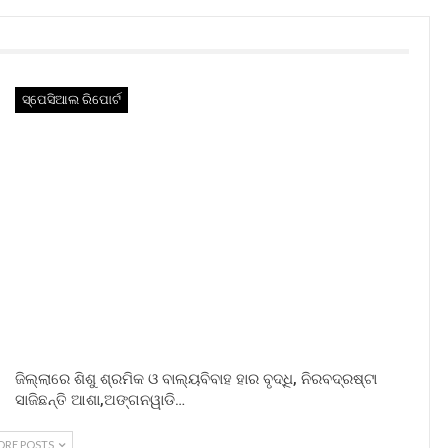
ସ୍ପେସିଆଲ ରିପୋର୍ଟ
ଜିଲ୍ଲାରେ ଶିଶୁ ଶ୍ରମିକ ଓ ବାଲ୍ୟବିବାହ ହାର ବୃଦ୍ଧି, ନିରବଦ୍ରଷ୍ଟା
ସାଜିଛନ୍ତି ଆଶା,ଅଙ୍ଗନୱାଡି…
ORE POSTS