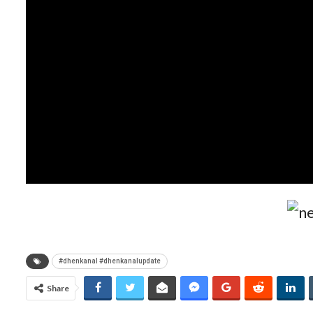
#dhenkanal #dhenkanalupdate
Share