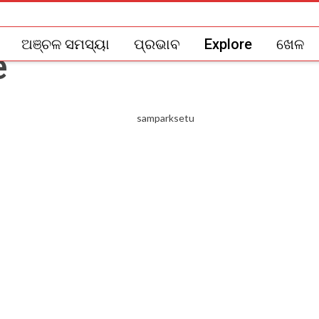
ଅଞ୍ଚଳ ସମସ୍ୟା
ପ୍ରଭାବ
Explore
ଖେଳ