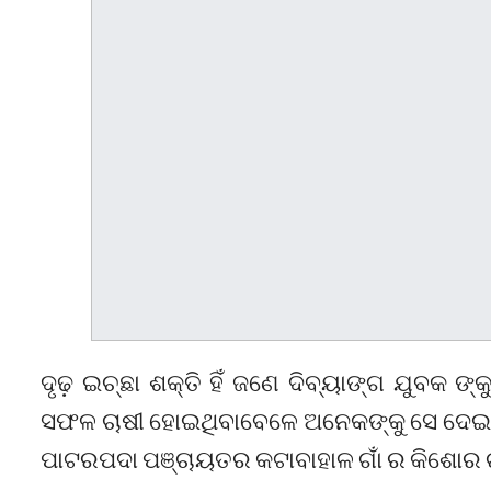
ଦୃଢ଼ ଇଚ୍ଛା ଶକ୍ତି ହିଁ ଜଣେ ଦିବ୍ୟାଙ୍ଗ ଯୁବକ ଙ
ସଫଳ ଚାଷୀ ହୋଇଥିବାବେଳେ ଅନେକଙ୍କୁ ସେ ଦେଇଛନ୍
ପାଟରପଦା ପଞ୍ଚାୟତର କଟାବାହାଳ ଗାଁ ର କିଶୋର ଚନ