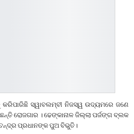
୍କୁ କରିପାରିଛି ସ୍ୱାବଲମ୍ବୀ ନିଜସ୍ୱ ଉଦ୍ୟମରେ ଜଣେ
ତି ରୋଜଗାର । ଢେଙ୍କାନାଳ ଜିଲ୍ଲା ପର୍ଜଙ୍ଗ ବ୍ଲକ
୍ଦ୍ର ପ୍ରଧାନଙ୍କ ପୁଅ ବିଭୁତି।