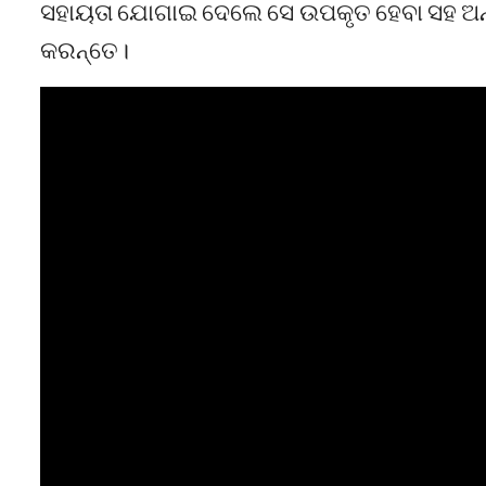
ସହାୟତା ଯୋଗାଇ ଦେଲେ ସେ ଉପକୃତ ହେବା ସହ ଅନ
କରନ୍ତେ।