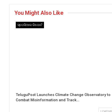
You Might Also Like
ସ୍ପେସିଆଲ ରିପୋର୍ଟ
TeluguPost Launches Climate Change Observatory to
Combat Misinformation and Track…
LOAD M