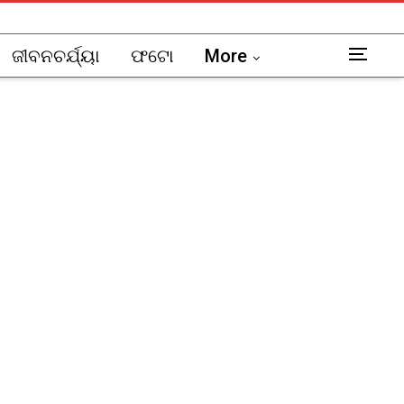
ଜୀବନଚର୍ଯ୍ୟା
ଫଟୋ
More