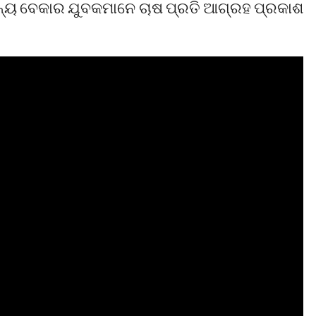
୍ୟ ବେକାର ଯୁବକମାନେ ଚାଷ ପ୍ରତି ଆଗ୍ରହ ପ୍ରକାଶ