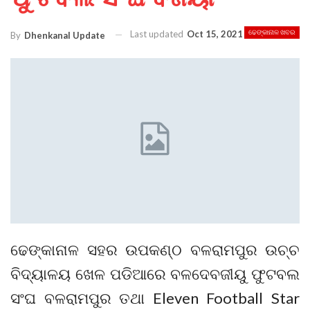
Last updated
Oct 15, 2021
ଢେଙ୍କାନାଳ ଖବର
By
Dhenkanal Update
ଢେଙ୍କାନାଳ ସହର ଉପକଣ୍ଠ ବଳରାମପୁର ଉଚ୍ଚ
ବିଦ୍ୟାଳୟ ଖେଳ ପଡିଆରେ ବଳଦେବଜୀୟୁ ଫୁଟବଲ
ସଂଘ ବଳରାମପୁର ତଥା Eleven Football Star