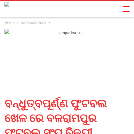
Home
ଢେଙ୍କାନାଳ ଖବର
ବନ୍ଧୁତ୍ବପୂର୍ଣ୍ଣ ଫୁଟବଲ
ଖେଳ ରେ ବଳରାମପୁର
ଫୁଟବଲ ସଂଘ ବିଜୟୀ