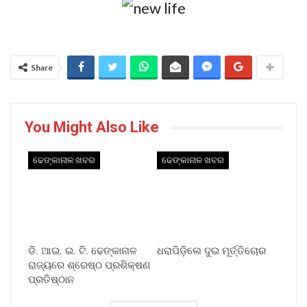
Share
You Might Also Like
ଢେଙ୍କାନାଳ ଖବର
ଢେଙ୍କାନାଳ ଖବର
ଡି. ଆଇ. ଇ. ଟି. ଢେଙ୍କାନାଳ
ଧରାପିଡ଼ିଲେ ଦୁଇ ମୂର୍ତ୍ତିଚୋର
ରାଜ୍ୟରେ ଶ୍ରେଷ୍ଠ ପ୍ରଶିକ୍ଷଣ
ପ୍ରତିଷ୍ଠାନ