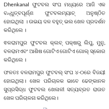
Dhenkanal ଫୁଟବଲ ସଂଘ ମଧ୍ୟରେ ଆଜି ଏକ
ବନ୍ଧୁତ୍ବପୂର୍ଣ୍ଣ ଫୁଟବଲମ୍ୟାଚ୍ ଅନୁଷ୍ଠିତ
ହୋଇଥିଲା । ଉଭୟ ଦଳ ବହୁତ୍ ଭଲ ଖେଳ ପ୍ରଦର୍ଶନ
କରିଥିଲେ ।
ଵଳରାମପୁର ଫୁଟବଲ କ୍ଲବ୍ ପକ୍ଷରୁ ଲିପୁ, ମୁନୁ,
ବଳରାମଏବଂ ଆଶିଷ ଗୋଟିଏ ଗୋଟିଏ ଗୋଲ୍ ସ୍କୋର
କରିଥିଲେ ।
ଫଳତଃ ବଳରାମପୁର ଫୁଟବଲ୍ ସଂଘ ୪-୦ରେ ବିଜୟୀ
ହୋଇଥିଲା। ଖେଳ ପରିଚାଳକ ଭାବେ ଢେଙ୍କାନଳ
ସୁପ୍ରସିଦ୍ଧ ଫୁଟବଲ ଖେଳାଳୀ ସତ୍ୟବ୍ରତ ରାଉତ
ଖେଳ ପରିଚାଳନା କରିଥିଲେ।