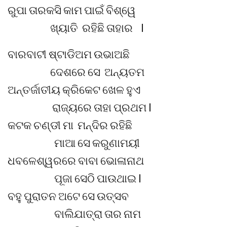
ରୁପା ତାରକସି କାମ ପାଇଁ ବିଶ୍ୱେ
ଖ୍ୟାତି ରହିଛି ତାହାର l
ବାରବାଟୀ ଷ୍ଟାଡିଅମ ଉଭାଅଛି
ଦେଶରେ ସେ ଅନ୍ୟତମ
ଅନ୍ତର୍ଜାତୀୟ କ୍ରିକେଟ ଖେଳ ହୁଏ
ରାଜ୍ୟରେ ତାହା ପ୍ରଥମ l
କଟକ ଚଣ୍ଡୀ ମା ମନ୍ଦିର ରହିଛି
ମାଆ ସେ କରୁଣାମୟୀ
ଧବଳେଶ୍ୱରରେ ବାବା ଭୋଳାନାଥ
ପୂଜା ସେଠି ପାଉଥାଇ l
ବହୁ ପୁରାତନ ଅଟେ ସେ ଉତ୍ସବ
ବାଲିଯାତ୍ରା ତାର ନାମ