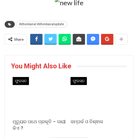
#dhenkanal #dhenkanalupdate
Share
You Might Also Like
ଫୁରସତ
ଫୁରସତ
ମୃତ୍ୟୁର ପଥେ ପ୍ରକୃତି – ଦାୟୀ
ସମ୍ପର୍କ ଓ ବିଶ୍ଵାସ
କିଏ ?