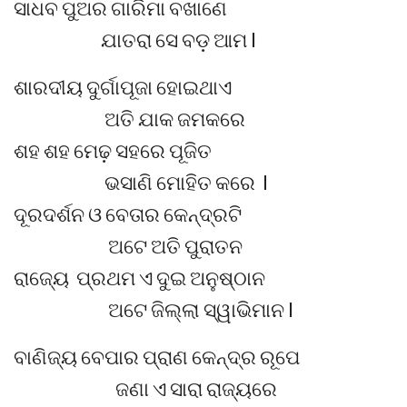
ସାଧବ ପୁଅର ଗାରିମା ବଖାଣେ
ଯାତରା ସେ ବଡ଼ ଆମ l
ଶାରଦୀୟ ଦୁର୍ଗାପୂଜା ହୋଇଥାଏ
ଅତି ଯାକ ଜମକରେ
ଶହ ଶହ ମେଢ଼ ସହରେ ପୂଜିତ
ଭସାଣି ମୋହିତ କରେ l
ଦୂରଦର୍ଶନ ଓ ବେତାର କେନ୍ଦ୍ରଟି
ଅଟେ ଅତି ପୁରାତନ
ରାଜ୍ୟେ ପ୍ରଥମ ଏ ଦୁଇ ଅନୁଷ୍ଠାନ
ଅଟେ ଜିଲ୍ଲା ସ୍ୱାଭିମାନ l
ବାଣିଜ୍ୟ ବେପାର ପ୍ରାଣ କେନ୍ଦ୍ର ରୂପେ
ଜଣା ଏ ସାରା ରାଜ୍ୟରେ