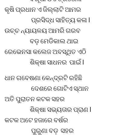
କୃଷି ପ୍ରଧାନ ଏ ଜିଲ୍ଲାଟି ଆମର
ପ୍ରସିଦ୍ଧ ସାହିତ୍ୟ କଳା l
ଉଚ୍ଚ ନ୍ୟାୟଳୟ ଆମରି ଗରବ
ବଡ଼ ମେଡିକାଲ ଥାଇ
ରେଭେନସା କଲେଜ ଅବସ୍ଥିତ ଏଠି
ଶିକ୍ଷା ସାଧନର ପାଇଁ l
ଧାନ ଗବେଷଣା କେନ୍ଦ୍ରଟି ରହିଛି
ଦେଶରେ ଗୋଟିଏ ସ୍ଥାନ
ଅତି ପୁରାତନ କଟକ ସହର
ଶିକ୍ଷା ସଭ୍ୟତାର ପ୍ରାଣ l
କଟକ ଅଟେ ହଜାରେ ବର୍ଷର
ପୁରୁଣା ବଡ଼ ସହର