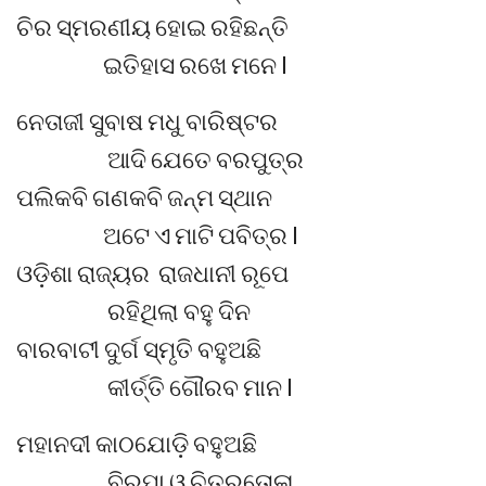
ଚିର ସ୍ମରଣୀୟ ହୋଇ ରହିଛନ୍ତି
ଇତିହାସ ରଖେ ମନେ l
ନେତାଜୀ ସୁବାଷ ମଧୁ ବାରିଷ୍ଟର
ଆଦି ଯେତେ ବରପୁତ୍ର
ପଲିକବି ଗଣକବି ଜନ୍ମ ସ୍ଥାନ
ଅଟେ ଏ ମାଟି ପବିତ୍ର l
ଓଡ଼ିଶା ରାଜ୍ୟର ରାଜଧାନୀ ରୂପେ
ରହିଥିଲା ବହୁ ଦିନ
ବାରବାଟୀ ଦୁର୍ଗ ସ୍ମୃତି ବହୁଅଛି
କୀର୍ତ୍ତି ଗୌରବ ମାନ l
ମହାନଦୀ କାଠଯୋଡ଼ି ବହୁଅଛି
ବିରୂପା ଓ ଚିତ୍ରତୋଳା