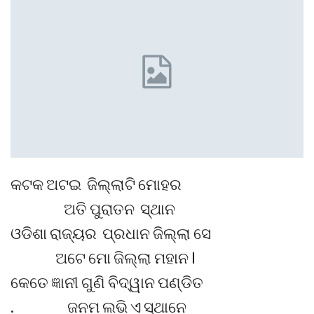
କଟକ ଅଟଇ ଜିଲ୍ଲାଟି ମୋହର
ଅତି ପୁରାତନ ସ୍ଥାନ
ଓଡିଶା ରାଜ୍ୟର ପ୍ରଧାନ ଜିଲ୍ଲା ସେ
ଅଟେ ମୋ ଜିଲ୍ଲା ମହାନ l
କେତେ ଜ୍ଞାନୀ ଗୁଣି ବିଦ୍ୱାନ ପଣ୍ଡିତ
. ଜନମ ଲଭି ଏ ସ୍ଥାନେ