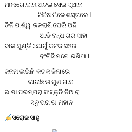
ମାଲଗୋଦାମ ଅଟଇ ସେଇ ସ୍ଥାନ
ଜିନିଷ ମିଳେ ଶସ୍ତାରେ l
ତିନି ପାର୍ଶ୍ୱ ଜଳରାଶି ଘେରି ଅଛି
ଆଡି ବନ୍ଧ ତାର ସାହା
ବାଇ ମୁଣ୍ଡି ଯୋଗୁଁ କଟକ ସହର
ବଂଚିଛି ମନେ ରଖିଥା l
ଜନମ ଲଭିଛି କଟକ ଜିଲାରେ
ଗାଉଛି ତା ଗୁଣ ଗାନ
ଭାଷା ପରମ୍ପରା ସଂସ୍କୃତି ନିଆରା
ସବୁ ପରା ତା ମହାନ l
ସରୋଜ ସାହୁ