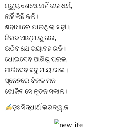
ମୃତ୍ୟୁ ଶେଷେ ନାହିଁ ତାର ଧର୍ମ,
ନାହିଁ କିଛି କଳି।
ଶବାଧାରେ ଯାଇଥିଲା ସଢ଼ୀ।
ନିରବ ଆତ୍ମାରୁ ତାର,
ଉଠିବ ଯେ ଭୟାବହ ରଡି।
ଧୋଇଦେଵ ଆଖିରୁ ପରଳ,
ଜାଳିଦେଵ ସବୁ ମାୟାଜାଲ।
ସ୍ନେହରେ ବିକଳ ମନ
ଖୋଜିବ ସେ ନୂତନ ସକାଳ।
ଡ଼ଃ ସିଦ୍ଧାର୍ଥ ଭରଦ୍ୱାଜ