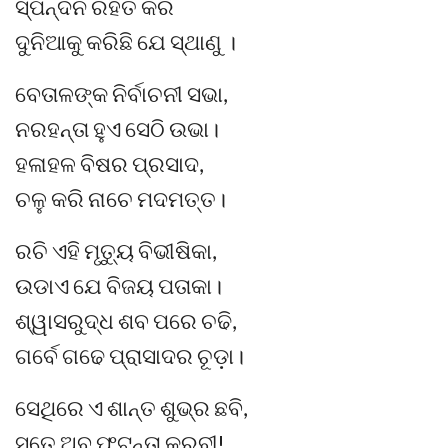
ସ୍ପନ୍ଦନ ରହିତ କରି
ଦୁନିଆକୁ କରିଛି ଯେ ସ୍ଥାଣୁ ।
ବେତାଳଙ୍କ ନିର୍ବାଚନୀ ସଭା,
ନରହନ୍ତା ହୁଏ ସେଠି ଉଭା।
ହଳାହଳ ବିଷର ପ୍ରସାଦ,
ଚଳୁ କରି ନାଚେ ମଦମତ୍ତ।
ରଚି ଏହି ମୃତ୍ୟୁ ବିଭୀଷିକା,
ଉଡାଏ ଯେ ବିଜୟ ପତାକା।
ଶ୍ୱାସରୁଦ୍ଧ ଶବ ପରେ ଚଢି,
ଗର୍ବେ ଗଢେ ପ୍ରାସାଦର ଚୂଡ଼ା।
ସେଥିରେ ଏ ଶାନ୍ତ ଶୁଭ୍ର ଛବି,
ସତେ ଅବ ଫୁଟନ୍ତା କରବୀ!