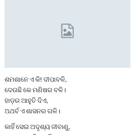
ଶମଶାନେ ଏ କି! ଦୀପାବଳି,
ଦେଉଛି କେ ମଣିଷର ବଳି।
ହାଡ଼ର ଆହୁତି ଦିଏ,
ଅଥର୍ବ ଏ ଶାସନର ଗଳି।
କାହିଁ ସେଇ ଅଦୃଶ୍ୟ ଜୀବାଣୁ,