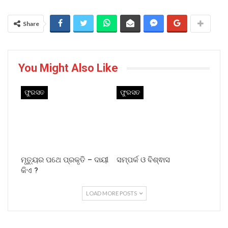
Share
You Might Also Like
ଫୁରସତ
ଫୁରସତ
ମୃତ୍ୟୁର ପଥେ ପ୍ରକୃତି – ଦାୟୀ
ସମ୍ପର୍କ ଓ ବିଶ୍ଵାସ
କିଏ ?
LOAD MORE POSTS