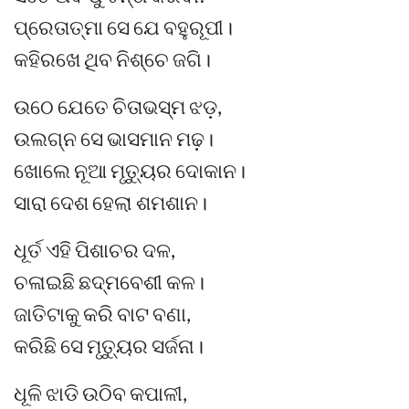
ପ୍ରେତାତ୍ମା ସେ ଯେ ବହୁରୂପୀ।
କହିରଖେ ଥିବ ନିଶ୍ଚେ ଜଗି।
ଉଠେ ଯେତେ ଚିତାଭସ୍ମ ଝଡ଼,
ଉଲଗ୍ନ ସେ ଭାସମାନ ମଢ଼।
ଖୋଲେ ନୂଆ ମୃତ୍ୟୁର ଦୋକାନ।
ସାରା ଦେଶ ହେଲା ଶମଶାନ।
ଧୂର୍ତ ଏହି ପିଶାଚର ଦଳ,
ଚଳାଇଛି ଛଦ୍ମବେଶୀ କଳ।
ଜାତିଟାକୁ କରି ବାଟ ବଣା,
କରିଛି ସେ ମୃତ୍ୟୁର ସର୍ଜନା।
ଧୂଳି ଝାଡି ଉଠିବ କପାଳୀ,