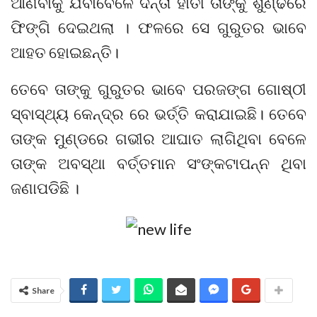
ଆଣିବାକୁ ଯିବାବେଳେ ଦନ୍ତା ହାତୀ ତାଙ୍କୁ ଶୁଣ୍ଢରେ
ଫିଙ୍ଗି ଦେଇଥଲା । ଫଳରେ ସେ ଗୁରୁତର ଭାବେ
ଆହତ ହୋଇଛନ୍ତି।
ତେବେ ତାଙ୍କୁ ଗୁରୁତର ଭାବେ ପରଜଙ୍ଗ ଗୋଷ୍ଠୀ
ସ୍ବାସ୍ଥ୍ୟ କେନ୍ଦ୍ର ରେ ଭର୍ତ୍ତି କରାଯାଇଛି। ତେବେ
ତାଙ୍କ ମୁଣ୍ଡରେ ଗଭୀର ଆଘାତ ଲାଗିଥିବା ବେଳେ
ତାଙ୍କ ଅବସ୍ଥା ବର୍ତ୍ତମାନ ସଂଙ୍କଟାପନ୍ନ ଥିବା
ଜଣାପଡିଛି ।
Share