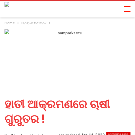
Home
ଢେଙ୍କାନାଳ ଖବର
ହାତୀ ଆକ୍ରମଣରେ ଚାଷୀ
ଗୁରୁତର !
ଢେଙ୍କାନାଳ ଖବର