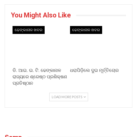
You Might Also Like
ଢେଙ୍କାନାଳ ଖବର
ଢେଙ୍କାନାଳ ଖବର
ଡି. ଆଇ. ଇ. ଟି. ଢେଙ୍କାନାଳ
ଧରାପିଡ଼ିଲେ ଦୁଇ ମୂର୍ତ୍ତିଚୋର
ରାଜ୍ୟରେ ଶ୍ରେଷ୍ଠ ପ୍ରଶିକ୍ଷଣ
ପ୍ରତିଷ୍ଠାନ
LOAD MORE POSTS