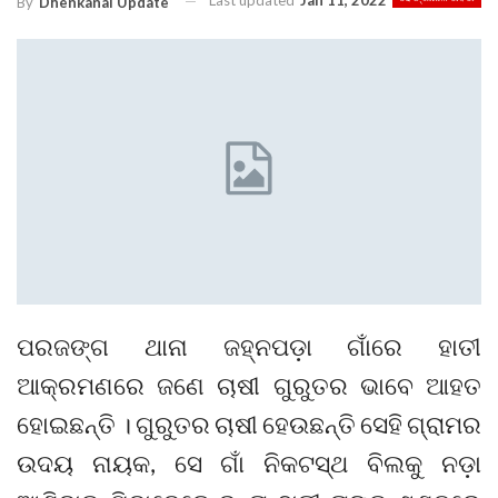
Last updated
Jan 11, 2022
By
Dhenkanal Update
ପରଜଙ୍ଗ ଥାନା ଜହ୍ନପଡ଼ା ଗାଁରେ ହାତୀ
ଆକ୍ରମଣରେ ଜଣେ ଚାଷୀ ଗୁରୁତର ଭାବେ ଆହତ
ହୋଇଛନ୍ତି । ଗୁରୁତର ଚାଷୀ ହେଉଛନ୍ତି ସେହି ଗ୍ରାମର
ଉଦୟ ନାୟକ, ସେ ଗାଁ ନିକଟସ୍ଥ ବିଲକୁ ନଡ଼ା