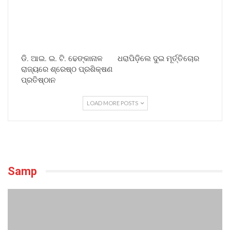
ଡି. ଆଇ. ଇ. ଟି. ଢେଙ୍କାନାଳ
ଧରାପିଡ଼ିଲେ ଦୁଇ ମୂର୍ତ୍ତିଚୋର
ରାଜ୍ୟରେ ଶ୍ରେଷ୍ଠ ପ୍ରଶିକ୍ଷଣ
ପ୍ରତିଷ୍ଠାନ
LOAD MORE POSTS
Samp