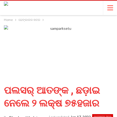
Home
ଢେଙ୍କାନାଳ ଖବର
ପଲସର୍ ଆତଙ୍କ , ଛଡ଼ାଇ
ନେଲେ ୨ ଲକ୍ଷ ୭୫ହଜାର
ଢେଙ୍କାନାଳ ଖବର