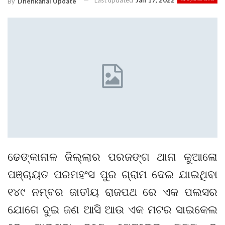
Last updated
Jan 17, 2022
By
Dhenkanal Update
ଢେଙ୍କାନାଳ ଜିଲ୍ଲାର ପରଜଙ୍ଗ ଥାନା କୁଆଳୋ
ପଞ୍ଚାୟତ ପରମହଂସ ପୁର ଗ୍ରାମ ଦେଇ ଯାଇଥିବା
୧୪୯ ନମ୍ବର ଜାତୀୟ ରାଜପଥ ରେ ଏକ ପଲସର
ଯୋଗେ ଦୁଇ ଜଣ ଆସି ଆଉ ଏକ ମଟର ସାଇକେଲ