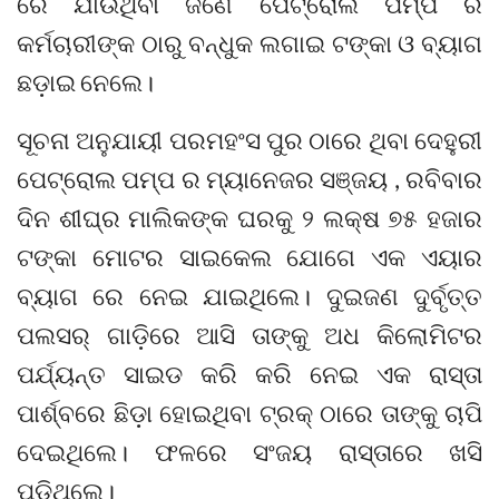
ରେ ଯାଉଥିବା ଜଣେ ପେଟ୍ରୋଲ ପମ୍ପ ର
କର୍ମଚାରୀଙ୍କ ଠାରୁ ବନ୍ଧୁକ ଲଗାଇ ଟଙ୍କା ଓ ବ୍ୟାଗ
ଛଡ଼ାଇ ନେଲେ।
ସୂଚନା ଅନୁଯାୟୀ ପରମହଂସ ପୁର ଠାରେ ଥିବା ଦେହୁରୀ
ପେଟ୍ରୋଲ ପମ୍ପ ର ମ୍ୟାନେଜର ସଞ୍ଜୟ , ରବିବାର
ଦିନ ଶୀଘ୍ର ମାଲିକଙ୍କ ଘରକୁ ୨ ଲକ୍ଷ ୭୫ ହଜାର
ଟଙ୍କା ମୋଟର ସାଇକେଲ ଯୋଗେ ଏକ ଏୟାର
ବ୍ୟାଗ ରେ ନେଇ ଯାଇଥିଲେ। ଦୁଇଜଣ ଦୁର୍ବୃତ୍ତ
ପଲସର୍ ଗାଡ଼ିରେ ଆସି ତାଙ୍କୁ ଅଧ କିଲୋମିଟର
ପର୍ଯ୍ୟନ୍ତ ସାଇଡ କରି କରି ନେଇ ଏକ ରାସ୍ତା
ପାର୍ଶ୍ବରେ ଛିଡ଼ା ହୋଇଥିବା ଟ୍ରକ୍ ଠାରେ ତାଙ୍କୁ ଚାପି
ଦେଇଥିଲେ। ଫଳରେ ସଂଜୟ ରାସ୍ତାରେ ଖସି
ପଡିଥିଲେ।