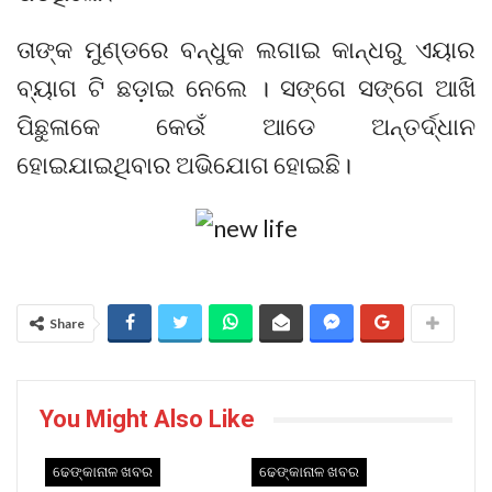
ତାଙ୍କ ମୁଣ୍ଡରେ ବନ୍ଧୁକ ଲଗାଇ କାନ୍ଧରୁ ଏୟାର
ବ୍ୟାଗ ଟି ଛଡ଼ାଇ ନେଲେ । ସଙ୍ଗେ ସଙ୍ଗେ ଆଖି
ପିଛୁଳାକେ କେଉଁ ଆଡେ ଅନ୍ତର୍ଦ୍ଧାନ
ହୋଇଯାଇଥିବାର ଅଭିଯୋଗ ହୋଇଛି।
Share
You Might Also Like
ଢେଙ୍କାନାଳ ଖବର
ଢେଙ୍କାନାଳ ଖବର