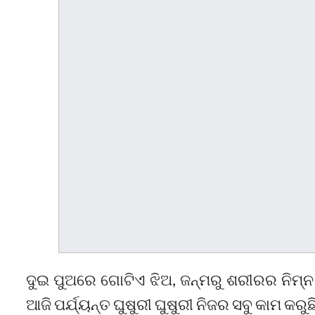
ଦୁଇ ପୁଅରେ ଗୋଟିଏ ଝିଅ, ଜନ୍ମରୁ ଶରୀରର ନିମ୍ନ ଭ
ଆଜି ପର୍ଯ୍ୟନ୍ତ ଘୁଷୁରୀ ଘୁଷୁରୀ ନିଜର ସବୁ କାମ କରୁଛ