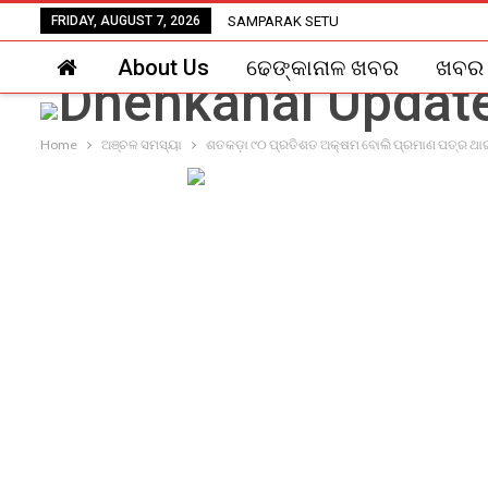
FRIDAY, AUGUST 7, 2026
SAMPARAK SETU
About Us
ଢେଙ୍କାନାଳ ଖବର
ଖବର
Home
ଅଞ୍ଚଳ ସମସ୍ୟା
ଶତକଡ଼ା ୯୦ ପ୍ରତିଶତ ଅକ୍ଷମ ବୋଲି ପ୍ରମାଣ ପତ୍ର ଥାଇ 