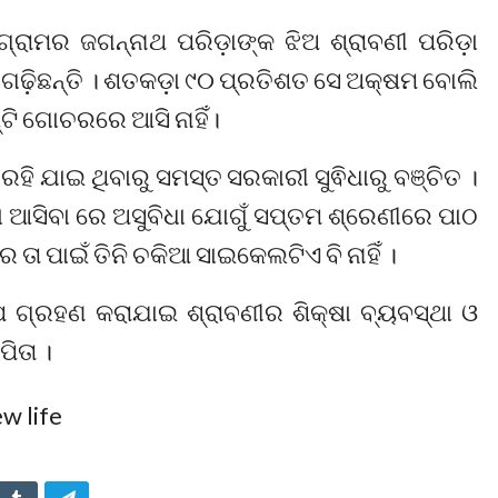
ରାମର ଜଗନ୍ନାଥ ପରିଡ଼ାଙ୍କ ଝିଅ ଶ୍ରାବଣୀ ପରିଡ଼ା
ି ଗଢ଼ିଛନ୍ତି । ଶତକଡ଼ା ୯୦ ପ୍ରତିଶତ ସେ ଅକ୍ଷମ ବୋଲି
୍ଟି ଗୋଚରରେ ଆସି ନାହିଁ।
ହି ଯାଇ ଥିବାରୁ ସମସ୍ତ ସରକାରୀ ସୁଵିଧାରୁ ବଞ୍ଚିତ ।
ବା ଆସିବା ରେ ଅସୁବିଧା ଯୋଗୁଁ ସପ୍ତମ ଶ୍ରେଣୀରେ ପାଠ
େ ତା ପାଇଁ ତିନି ଚକିଆ ସାଇକେଲଟିଏ ବି ନାହିଁ ।
ଗ୍ରହଣ କରାଯାଇ ଶ୍ରାବଣୀର ଶିକ୍ଷା ବ୍ୟବସ୍ଥା ଓ
ିତା ।