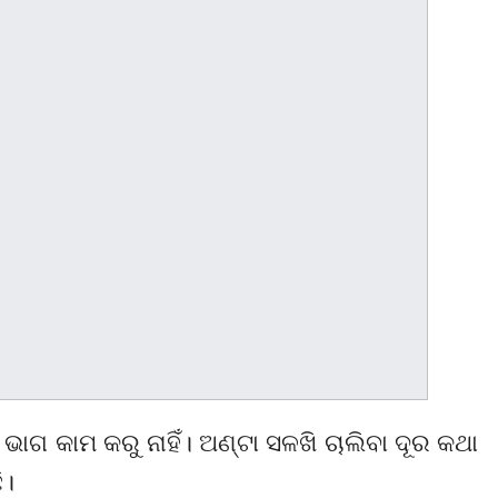
ାଗ କାମ କରୁ ନାହିଁ। ଅଣ୍ଟା ସଳଖି ଚାଲିବା ଦୂର କଥା
ି।