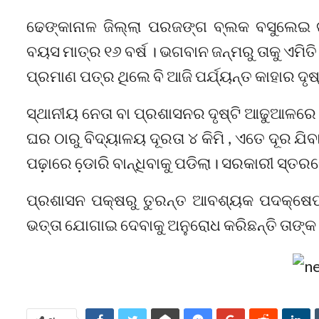
ଢେଙ୍କାନାଳ ଜିଲ୍ଲା ପରଜଙ୍ଗ ବ୍ଲକ ବସୁଲେଇ ଗ୍
ବୟସ ମାତ୍ର ୧୬ ବର୍ଷ । ଭଗବାନ ଜନ୍ମରୁ ତାକୁ ଏମିତ
ପ୍ରମାଣ ପତ୍ର ଥିଲେ ବି ଆଜି ପର୍ଯ୍ୟନ୍ତ କାହାର ଦୃଷ
ସ୍ଥାନୀୟ ନେତା ବା ପ୍ରଶାସନର ଦୃଷ୍ଟି ଆଢୁଆଳରେ ର
ଘର ଠାରୁ ବିଦ୍ୟାଳୟ ଦୂରତା ୪ କିମି , ଏତେ ଦୂର ଯି
ପଢ଼ାରେ ଡେ଼ାରି ବାନ୍ଧିବାକୁ ପଡିଲା। ସରକାରୀ ସ୍ତରର
ପ୍ରଶାସନ ପକ୍ଷରୁ ତୁରନ୍ତ ଆବଶ୍ୟକ ପଦକ୍ଷେପ 
ଭତ୍ତା ଯୋଗାଇ ଦେବାକୁ ଅନୁରୋଧ କରିଛନ୍ତି ତାଙ୍କ ପ