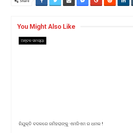
Share
You Might Also Like
ଅଞ୍ଚଳ ସମସ୍ୟା
ନିଯୁକ୍ତି ବଦଳରେ ଜମିହରାଙ୍କୁ ଏମଜିଏମ ର ଧମକ !