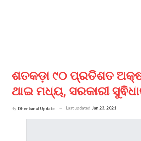
ଶତକଡ଼ା ୯୦ ପ୍ରତିଶତ ଅକ୍
ଥାଇ ମଧ୍ୟ, ସରକାରୀ ସୁଵିଧାର
Last updated
Jan 23, 2021
By
Dhenkanal Update