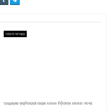
ଅଞ୍ଚଳ ସମସ୍ୟା
ଅଧ୍ୟକ୍ଷା ସସ୍ମିତାରାଣୀ ନାୟକ ଦେଲେ ବିଡ଼ିଓଙ୍କ ନାମରେ ଏତଲା