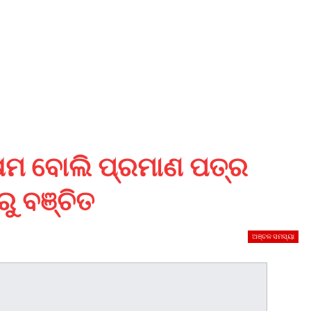
ଷମ ବୋଲି ପ୍ରମାଣ ପତ୍ର
ୁ ବଞ୍ଚିତ
ଅଞ୍ଚଳ ସମସ୍ୟା