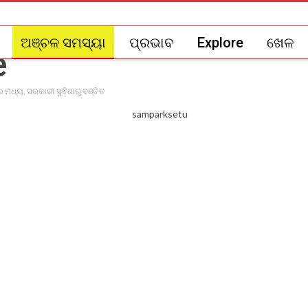
ଅଞ୍ଚଳ ସମସ୍ୟା
ପ୍ରଭାବ
Explore
ଖେଳ
ମଧ୍ୟ, ସରକାରୀ ସୁଵିଧାରୁ ବଞ୍ଚିତ