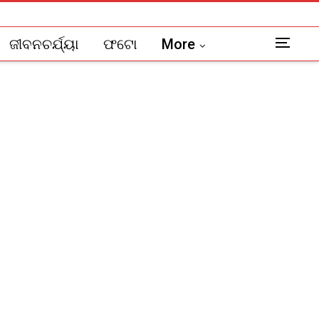
ଜୀବନଚର୍ଯ୍ୟା
ଫଟୋ
More