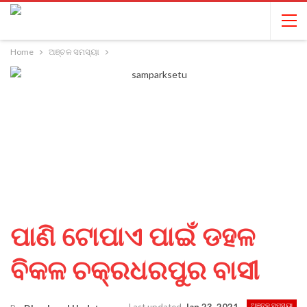
Home
ଅଞ୍ଚଳ ସମସ୍ୟା
ପାଣି ଟୋପାଏ ପାଇଁ ଡହଳ
ବିକଳ ଚକ୍ରଧରପୁର ବାସୀ
ଅଞ୍ଚଳ ସମସ୍ୟା