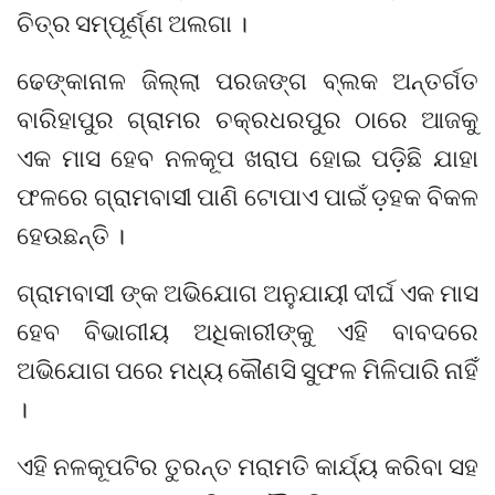
ଚିତ୍ର ସମ୍ପୂର୍ଣ୍ଣ ଅଲଗା ।
ଢେଙ୍କାନାଳ ଜିଲ୍ଲା ପରଜଙ୍ଗ ବ୍ଲକ ଅନ୍ତର୍ଗତ
ବାରିହାପୁର ଗ୍ରାମର ଚକ୍ରଧରପୁର ଠାରେ ଆଜକୁ
ଏକ ମାସ ହେବ ନଳକୂପ ଖରାପ ହୋଇ ପଡ଼ିଛି ଯାହା
ଫଳରେ ଗ୍ରାମବାସୀ ପାଣି ଟୋପାଏ ପାଇଁ ଡ଼ହକ ବିକଳ
ହେଉଛନ୍ତି ।
ଗ୍ରାମବାସୀ ଙ୍କ ଅଭିଯୋଗ ଅନୁଯାୟୀ ଦୀର୍ଘ ଏକ ମାସ
ହେବ ବିଭାଗୀୟ ଅଧିକାରୀଙ୍କୁ ଏହି ବାବଦରେ
ଅଭିଯୋଗ ପରେ ମଧ୍ୟ କୌଣସି ସୁଫଳ ମିଳିପାରି ନାହିଁ
।
ଏହି ନଳକୂପଟିର ତୁରନ୍ତ ମରାମତି କାର୍ଯ୍ୟ କରିବା ସହ