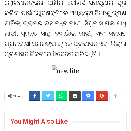
ଲୋକମାନଙ୍କର ପାଣିର କୌଣସି ସମସ୍ୟାର ଦୂର
କରିବା ପାଇଁ “ଯୁବଶକ୍ତି” ର ଅଧ୍ୟକ୍ଷ ହିମାଂଶୁ ଭୂଷଣ
ବାରିକ, ଗ୍ରାମର ରସାନନ୍ଦ ମାଝୀ, ସିପୁନ ସାମଲ ସାଧୁ
ମାଝୀ, ସୁମନ୍ତ ସାହୁ, ଦ୍ଵାରିକା ମାଝୀ, ଏବଂ ସମସ୍ତ
ଗ୍ରାମବାସୀ ପରଜଙ୍ଗ ବ୍ଲକ ପ୍ରଶାସନ ଏବଂ ଜିଲ୍ଲା
ପ୍ରଶାସନ ନିକଟରେ ନିବେଦନ କରିଛନ୍ତି ।
Share
You Might Also Like