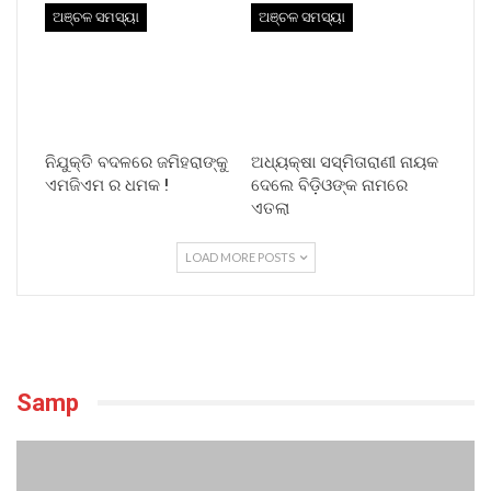
ଅଞ୍ଚଳ ସମସ୍ୟା
ଅଞ୍ଚଳ ସମସ୍ୟା
ନିଯୁକ୍ତି ବଦଳରେ ଜମିହରାଙ୍କୁ
ଅଧ୍ୟକ୍ଷା ସସ୍ମିତାରାଣୀ ନାୟକ
ଏମଜିଏମ ର ଧମକ !
ଦେଲେ ବିଡ଼ିଓଙ୍କ ନାମରେ
ଏତଲା
LOAD MORE POSTS
Samp