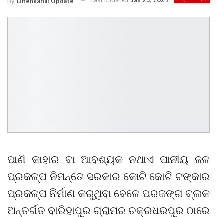
Last updated
Jan 23, 2021
By
Dhenkanal Update
ପାଣି କାହାର ବା ଆବଶ୍ୟକ ନଥାଏ ପାନୀୟ ଜଳ
ପ୍ରକଳ୍ପ ନିମନ୍ତେ ସରକାର କୋଟି କୋଟି ଟଙ୍କାର
ପ୍ରକଳ୍ପ ନିର୍ମାଣ କରୁଥିବା ବେଳେ ପରଜଙ୍ଗ ବ୍ଲକ
ଅନ୍ତର୍ଗତ ବାରିହାପୁର ଗ୍ରାମର ଚକ୍ରଧରପୁର ଠାରେ