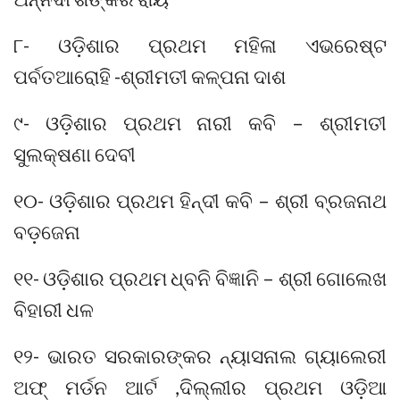
୮- ଓଡ଼ିଶାର ପ୍ରଥମ ମହିଳା ଏଭରେଷ୍ଟ
ପର୍ବତଆରୋହି -ଶ୍ରୀମତୀ କଳ୍ପନା ଦାଶ
୯- ଓଡ଼ିଶାର ପ୍ରଥମ ନାରୀ କବି – ଶ୍ରୀମତୀ
ସୁଲକ୍ଷଣା ଦେବୀ
୧୦- ଓଡ଼ିଶାର ପ୍ରଥମ ହିନ୍ଦୀ କବି – ଶ୍ରୀ ବ୍ରଜନାଥ
ବଡ଼ଜେନା
୧୧- ଓଡ଼ିଶାର ପ୍ରଥମ ଧ୍ବନି ବିଜ୍ଞାନି – ଶ୍ରୀ ଗୋଲେଖ
ବିହାରୀ ଧଳ
୧୨- ଭାରତ ସରକାରଙ୍କର ନ୍ୟାସନାଲ ଗ୍ୟାଲେରୀ
ଅଫ୍ ମର୍ଡନ ଆର୍ଟ ,ଦିଲ୍ଲୀର ପ୍ରଥମ ଓଡ଼ିଆ