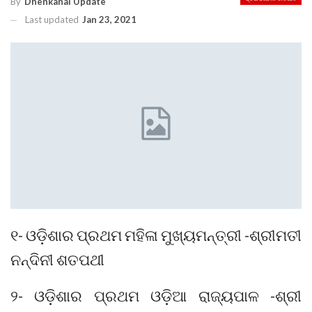
By
Dhenkanal Update
Last updated
Jan 23, 2021
୧- ଓଡ଼ିଶାର ପ୍ରଥମ ମହିଳା ମୁଖ୍ୟମନ୍ତ୍ରୀ -ଶ୍ରୀମତୀ
ନନ୍ଦିନୀ ଶତପଥୀ
୨- ଓଡ଼ିଶାର ପ୍ରଥମ ଓଡ଼ିଆ ରାଜ୍ୟପାଳ -ଶ୍ରୀ