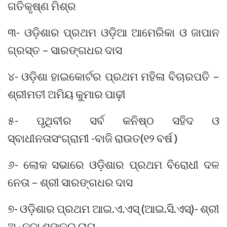
ଗତିକୃଷ୍ଣ ମିଶ୍ର
୩- ଓଡ଼ିଶାର ପ୍ରଥମ ଓଡ଼ିଆ ଆମେରିକା ଓ ଜାପାନ
ଗ୍ରସ୍ତ – ସାରଙ୍ଗଧର ଦାସ
୪- ଓଡ଼ିଶା ହାଇକୋର୍ଟର ପ୍ରଥମ ମହିଳା ବିଚାରପତି –
ଶ୍ରୀମତୀ ଅମିୟ କୁମାର ପାଢ଼ୀ
୫- ପୃଥିବୀର ସର୍ବ କନିଷ୍ଠ ସହିଦ ଓ
ସ୍ବାଧୀନତାସଂଗ୍ରାମୀ -ବାଜି ରାଉତ(୧୨ ବର୍ଷ )
୬- ଲୋକ ସଭାରେ ଓଡ଼ିଶାର ପ୍ରଥମ ବିରୋଧୀ ଦଳ
ନେତା – ଶ୍ରୀ ସାରଙ୍ଗଧର ଦାସ
୭- ଓଡ଼ିଶାର ପ୍ରଥମ ଆଇ.ଏ.ଏସ୍ (ଆଇ.ସି.ଏସ୍)- ଶ୍ରୀ
ଅନ୍ନଦା ଶଙ୍କର ରାୟ