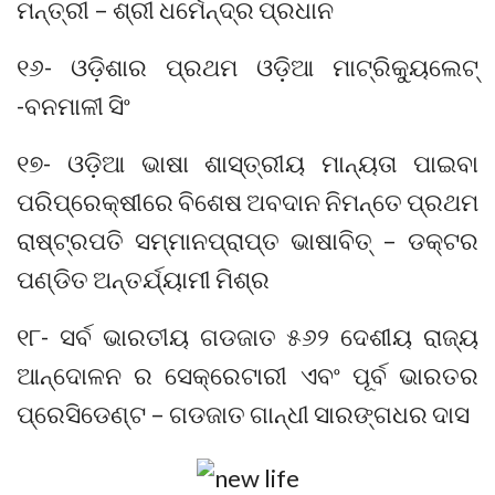
ମନ୍ତ୍ରୀ – ଶ୍ରୀ ଧର୍ମେନ୍ଦ୍ର ପ୍ରଧାନ
୧୬- ଓଡ଼ିଶାର ପ୍ରଥମ ଓଡ଼ିଆ ମାଟ୍ରିକ୍ୟୁଲେଟ୍
-ବନମାଳୀ ସିଂ
୧୭- ଓଡ଼ିଆ ଭାଷା ଶାସ୍ତ୍ରୀୟ ମାନ୍ୟତା ପାଇବା
ପରିପ୍ରେକ୍ଷୀରେ ବିଶେଷ ଅବଦାନ ନିମନ୍ତେ ପ୍ରଥମ
ରାଷ୍ଟ୍ରପତି ସମ୍ମାନପ୍ରାପ୍ତ ଭାଷାବିତ୍ – ଡକ୍ଟର
ପଣ୍ଡିତ ଅନ୍ତର୍ଯ୍ୟାମୀ ମିଶ୍ର
୧୮- ସର୍ବ ଭାରତୀୟ ଗଡଜାତ ୫୬୨ ଦେଶୀୟ ରାଜ୍ୟ
ଆନ୍ଦୋଳନ ର ସେକ୍ରେଟାରୀ ଏବଂ ପୂର୍ବ ଭାରତର
ପ୍ରେସିଡେଣ୍ଟ – ଗଡଜାତ ଗାନ୍ଧୀ ସାରଙ୍ଗଧର ଦାସ