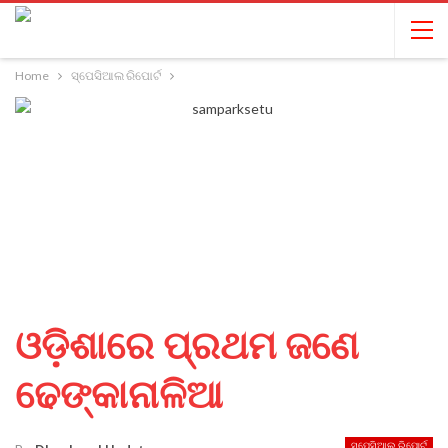
Home
ସ୍ପେସିଆଲ ରିପୋର୍ଟ
ଓଡ଼ିଶାରେ ପ୍ରଥମ ଜଣେ
ଢେଙ୍କାନାଳିଆ
ସ୍ପେସିଆଲ ରିପୋର୍ଟ