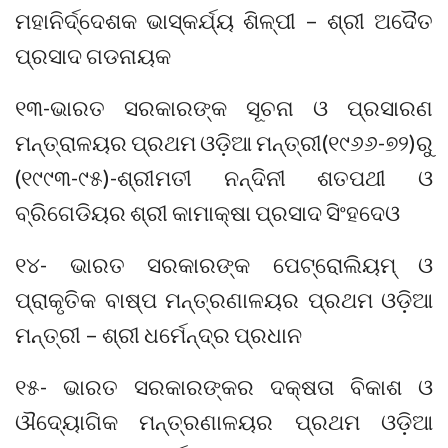
ମହାନିର୍ଦ୍ଦେଶକ ଭାସ୍କର୍ଯ୍ୟ ଶିଳ୍ପୀ – ଶ୍ରୀ ଅଦୈତ
ପ୍ରସାଦ ଗଡନାୟକ
୧୩-ଭାରତ ସରକାରଙ୍କ ସୂଚନା ଓ ପ୍ରସାରଣ
ମନ୍ତ୍ରାଳୟର ପ୍ରଥମ ଓଡ଼ିଆ ମନ୍ତ୍ରୀ(୧୯୬୬-୭୨)ରୁ
(୧୯୯୩-୯୫)-ଶ୍ରୀମତୀ ନନ୍ଦିନୀ ଶତପଥୀ ଓ
ବ୍ରିଗେଡିୟର ଶ୍ରୀ କାମାକ୍ଷା ପ୍ରସାଦ ସିଂହଦେଓ
୧୪- ଭାରତ ସରକାରଙ୍କ ପେଟ୍ରୋଲିୟମ୍ ଓ
ପ୍ରାକୃତିକ ବାଷ୍ପ ମନ୍ତ୍ରଣାଳୟର ପ୍ରଥମ ଓଡ଼ିଆ
ମନ୍ତ୍ରୀ – ଶ୍ରୀ ଧର୍ମେନ୍ଦ୍ର ପ୍ରଧାନ
୧୫- ଭାରତ ସରକାରଙ୍କର ଦକ୍ଷତା ବିକାଶ ଓ
ଔଦ୍ୟୋଗିକ ମନ୍ତ୍ରଣାଳୟର ପ୍ରଥମ ଓଡ଼ିଆ