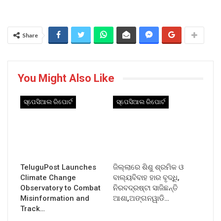
Share
You Might Also Like
ସ୍ପେସିଆଲ ରିପୋର୍ଟ
ସ୍ପେସିଆଲ ରିପୋର୍ଟ
TeluguPost Launches
ଜିଲ୍ଲାରେ ଶିଶୁ ଶ୍ରମିକ ଓ
Climate Change
ବାଲ୍ୟବିବାହ ହାର ବୃଦ୍ଧି,
Observatory to Combat
ନିରବଦ୍ରଷ୍ଟା ସାଜିଛନ୍ତି
Misinformation and
ଆଶା,ଅଙ୍ଗନୱାଡି…
Track…