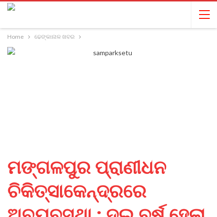
Home
ଢେଙ୍କାନାଳ ଖବର
ମଙ୍ଗଳପୁର ପ୍ରାଣୀଧନ
ଚିକିତ୍ସାକେନ୍ଦ୍ରରେ
ଅବ୍ୟବସ୍ଥା ; ଦୁଇ ବର୍ଷ ହେଲା