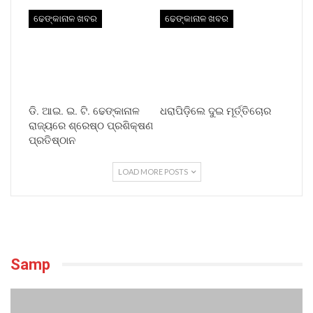
ଢେଙ୍କାନାଳ ଖବର
ଢେଙ୍କାନାଳ ଖବର
ଡି. ଆଇ. ଇ. ଟି. ଢେଙ୍କାନାଳ
ଧରାପିଡ଼ିଲେ ଦୁଇ ମୂର୍ତ୍ତିଚୋର
ରାଜ୍ୟରେ ଶ୍ରେଷ୍ଠ ପ୍ରଶିକ୍ଷଣ
ପ୍ରତିଷ୍ଠାନ
LOAD MORE POSTS
Samp