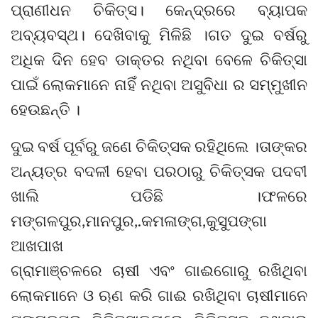
ପ୍ରାଣୀଧନ ଚିକିତ୍ସ। କେନ୍ଦ୍ରରେ ବ୍ୟାପକ
ଅବ୍ୟବସ୍ଥ। ଦେଖିବାକୁ ମିଳିଛି ।ଗତ ଦୁଇ ବର୍ଷରୁ
ଅଧିକ ଦିନ ହେବ ଡାକ୍ତର ନଥିବା ବେଳେ ଚିକିତ୍ସା
ପାଇଁ ଲୋକମାନେ ନାହିଁ ନଥିବା ଅସୁବିଧା ର ସମ୍ମୁଖୀନ
ହେଉଛନ୍ତି ।
ଦୁଇ ବର୍ଷ ପୂର୍ବରୁ ଜଣେ ଚିକିତ୍ସକ ରହିଥିଲେ ।ତାଙ୍କର
ଅନ୍ୟତ୍ର ବଦଳୀ ହେବା ପରଠାରୁ ଚିକିତ୍ସକ ପଦବୀ
ଖାଲି ପଡିଛି ।ଫଳରେ
ମଙ୍ଗଳପୁର,ମାନପୁର,.କମଳାଙ୍ଗ,କୁସୁପଙ୍ଗା
ଆଖପାଖ
ଗ୍ରାମାଞ୍ଚଳରେ ଚାଷୀ ଏବଂ ଗାଈଗୋରୁ ରଖିଥିବା
ଲୋକମାନେ ଓ ଋଣ କରି ଗାଈ ରଖିଥିବା ଚାଷୀମାନେ