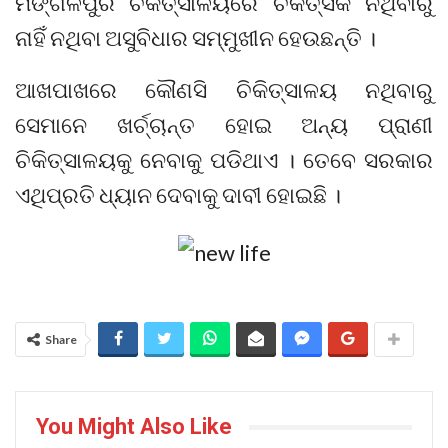
ମଙ୍ଗଳପୁର ଚିକିତ୍ସାଳୟରେ ଚିକିତ୍ସକ ନଥିବାରୁ
ନାହିଁ ନଥିବା ଅସୁବିଧାର ସମ୍ମୁଖୀନ ହେଉଛନ୍ତି ।
ଆଖପାଖରେ କୌଣସି ଚିକିତ୍ସାଳୟ ନଥିବାରୁ
ସେମାନେ ଖର୍ଚ୍ଚାନ୍ତ ହୋଇ ଅନ୍ୟ ପ୍ରାଣୀ
ଚିକିତ୍ସାଳୟକୁ ନେବାକୁ ପଡିଥାଏ । ତେବେ ସରକାର
ଏଥିପ୍ରତି ଧ୍ୟାନ ଦେବାକୁ ଦାବୀ ହୋଇଛି ।
Share
You Might Also Like