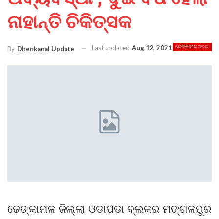
ନାହାନ୍ତି ଚିକିତ୍ସକ
Last updated
Aug 12, 2021
ଢେଙ୍କାନାଳ ଖବର
By
Dhenkanal Update
ଢେଙ୍କାନାଳ ଜିଲ୍ଲା ଓଡାପଡା ବ୍ଲକର ମଙ୍ଗଳପୁର