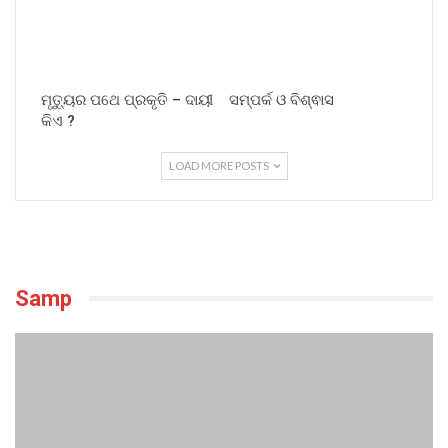
ମୃତ୍ୟୁର ପଥେ ପ୍ରକୃତି – ଦାୟୀ
ସମ୍ପର୍କ ଓ ବିଶ୍ଵାସ
କିଏ ?
LOAD MORE POSTS
Samp