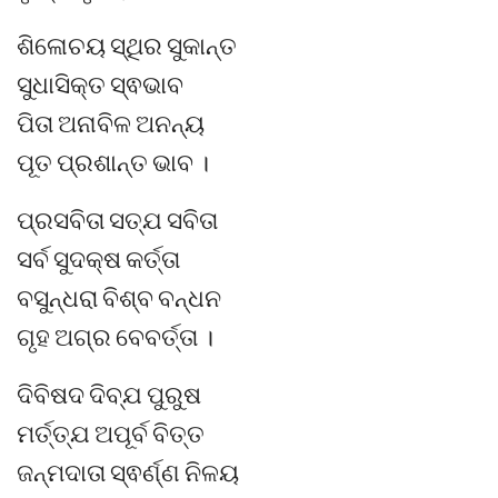
ଶିଳୋଚୟ ସ୍ଥିର ସୁକାନ୍ତ
ସୁଧାସିକ୍ତ ସ୍ଵଭାବ
ପିତା ଅନାବିଳ ଅନନ୍ୟ
ପୂତ ପ୍ରଶାନ୍ତ ଭାବ ।
ପ୍ରସବିତା ସତ୍ଯ ସବିତା
ସର୍ବ ସୁଦକ୍ଷ କର୍ତ୍ତା
ବସୁନ୍ଧରା ବିଶ୍ବ ବନ୍ଧନ
ଗୃହ ଅଗ୍ର ବେବର୍ତ୍ତା ।
ଦିବିଷଦ ଦିବ୍ଯ ପୁରୁଷ
ମର୍ତ୍ତ୍ଯ ଅପୂର୍ବ ବିତ୍ତ
ଜନ୍ମଦାତା ସ୍ଵର୍ଣ୍ଣ ନିଳୟ