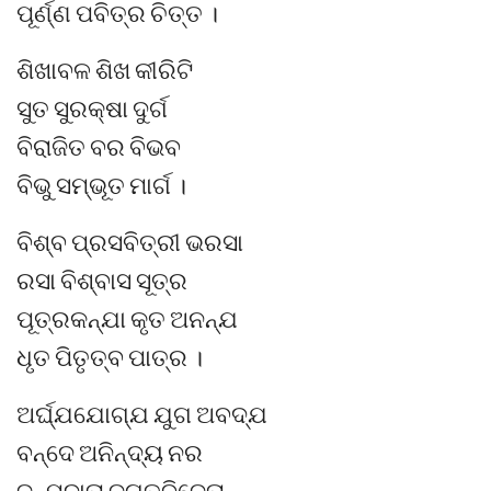
ପୂର୍ଣ୍ଣ ପବିତ୍ର ଚିତ୍ତ ।
ଶିଖାବଳ ଶିଖ କୀରିଟି
ସୁତ ସୁରକ୍ଷା ଦୁର୍ଗ
ବିରାଜିତ ବର ବିଭବ
ବିଭୁ ସମ୍ଭୂତ ମାର୍ଗ ।
ବିଶ୍ବ ପ୍ରସବିତ୍ରୀ ଭରସା
ରସା ବିଶ୍ବାସ ସୂତ୍ର
ପୂତ୍ରକନ୍ଯା କୃତ ଅନନ୍ଯ
ଧୃତ ପିତୃତ୍ବ ପାତ୍ର ।
ଅର୍ଘ୍ଯଯୋଗ୍ଯ ଯୁଗ ଅବଦ୍ଯ
ବନ୍ଦେ ଅନିନ୍ଦ୍ୟ ନର
ଜନ୍ମଦାତା ଜଗତ୍ବିଜେତା