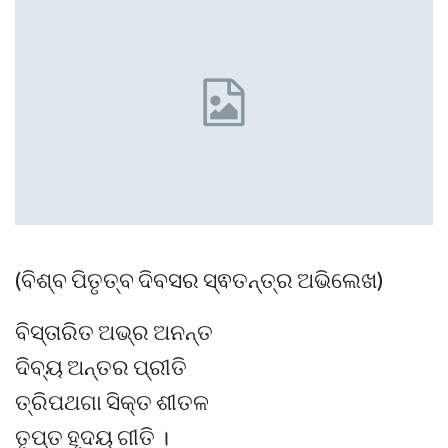
(ବିଶ୍ବ ପିତୃତ୍ବ ଦିବସର ସ୍ଵତନ୍ତ୍ର ଅଭିଲେଖ)
ବିସ୍ତାରିତ ଅଭ୍ର ଅନନ୍ତ
ଦିବ୍ୟ ଅନ୍ତର ପ୍ରୀତି
ତ୍ରିପଥଗା ସିକ୍ତ ଶୀତଳ
ତୃପ୍ତ ହୃଦୟ ଗୀତି ।