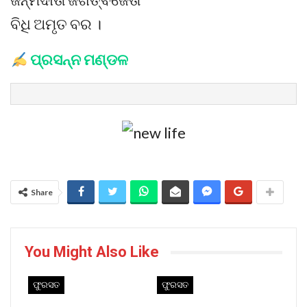
ବିଧି ଅମୃତ ବର ।
ପ୍ରସନ୍ନ ମଣ୍ଡଳ
Share
You Might Also Like
ଫୁରସତ
ଫୁରସତ