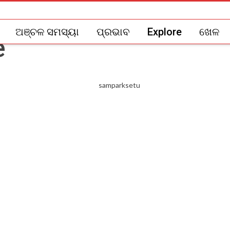
ଅଞ୍ଚଳ ସମସ୍ୟା
ପ୍ରଭାବ
Explore
ଖେଳ