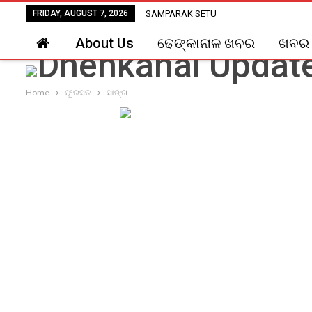
FRIDAY, AUGUST 7, 2026
SAMPARAK SETU
About Us
ଢେଙ୍କାନାଳ ଖବର
ଖବର
Home
ଫୁରସତ
ସାଙ୍ଗ