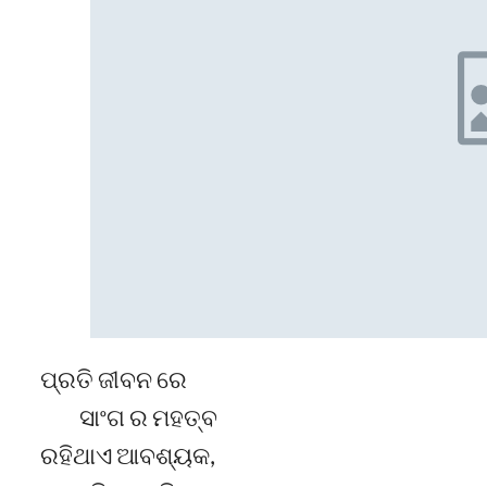
ପ୍ରତି ଜୀବନ ରେ
ସାଂଗ ର ମହତ୍ବ
ରହିଥାଏ ଆବଶ୍ୟକ,