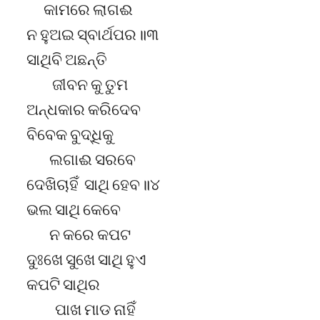
କାମରେ ଲାଗଈ
ନ ହୁଅଇ ସ୍ବାର୍ଥପର॥୩
ସାଥିବି ଅଛନ୍ତି
ଜୀବନ କୁ ତୁମ
ଅନ୍ଧକାର କରିଦେବ
ବିବେକ ବୁଦ୍ଧିକୁ
ଲଗାଈ ସରବେ
ଦେଖିଚାହିଁ ସାଥି ହେବ॥୪
ଭଲ ସାଥି କେବେ
ନ କରେ କପଟ
ଦୁଃଖେ ସୁଖେ ସାଥି ହୁଏ
କପଟି ସାଥିର
ପାଖ ମାଡ ନାହିଁ