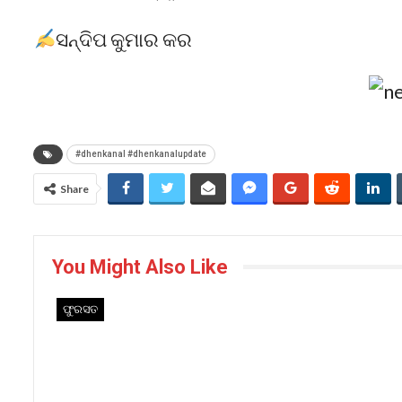
ସନ୍ଦିପ କୁମାର କର
#dhenkanal #dhenkanalupdate
Share
You Might Also Like
ଫୁରସତ