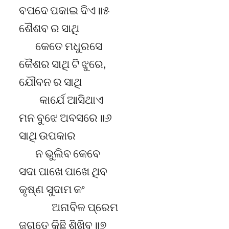
ବପଦେ ପକାଇ ଦିଏ॥୫
ଶୈଶବ ର ସାଥି
କେତେ ମଧୁରସେ
କୈଶର ସାଥି ଟି ଝୁରେ,
ଯୌବନ ର ସାଥି
କାର୍ଯେ ଆସିଥାଏ
ମନ ବୁଝେ ଅବସରେ॥୬
ସାଥି ଉପକାର
ନ ଭୁଲିବ କେବେ
ସଦା ପାଖେ ପାଖେ ଥିବ
କୃଷ୍ଣ ସୁଦାମ କଂ
‍ଅନାବିଳ ପ୍ରେମ
ଜଗତେ କିଛି ଶିଖିବ॥୭