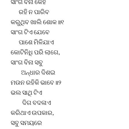
ସାଂଗ ବିନା କେହି
ରହି ନ ପାରିବ
କରୁଥିବ ଖାଲି ଶୋକ॥୧
ସାଂଗ ଟିଏ ଯେବେ
ପାଶେ ମିଳିଯାଏ
କୋଟିନିଧି ପରି ଲାଗେ,
ସାଂଗ ବିନା ସବୁ
ଅନ୍ଧାର ଦିଶଇ
ମଉନ ରହିକି ଭାବେ॥୨
ଭଲ ସାଥି ଟିଏ
ଦିଗ ବଦଳାଏ
କରିଥାଏ ଉପକାର,
ସବୁ ସମୟରେ