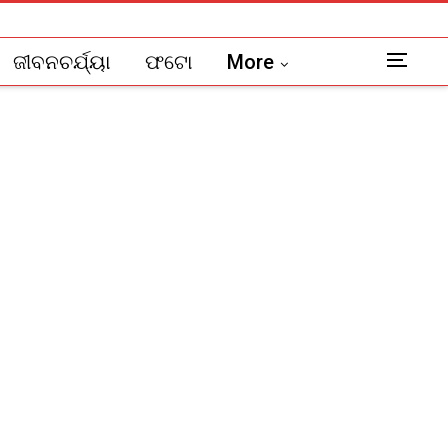
ଜୀବନଚର୍ଯ୍ୟା
ଫଟୋ
More