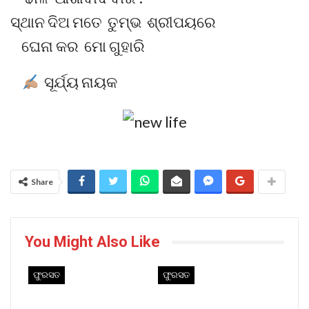
ସ୍ଥାନ ଦିଅ ମତେ ତୁମ୍ଭ ଶ୍ରୀପୟରେ
ଘେନା କର ମୋ ଗୁହାରି
ସୂର୍ଯ୍ୟ ନାୟକ
Share
You Might Also Like
ଫୁରସତ
ଫୁରସତ