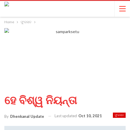
Home
ଫୁରସତ
ହେ ବିଶ୍ୱ ନିୟନ୍ତା
Last updated
Oct 10, 2021
ଫୁରସତ
By
Dhenkanal Update