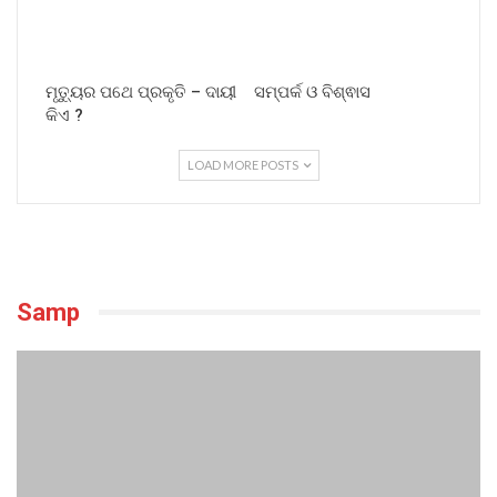
ମୃତ୍ୟୁର ପଥେ ପ୍ରକୃତି – ଦାୟୀ
ସମ୍ପର୍କ ଓ ବିଶ୍ଵାସ
କିଏ ?
LOAD MORE POSTS
Samp