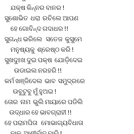
ଯକ୍ଷ କିନ୍ନର ବାନର !
ସୁଶୋଭିତ ଧରା ରଚିଲେ ଆପଣ
ହେ ଗୋବିନ୍ଦ ଗଦାଧର !!
ସୁଗନ୍ଧ ଭରିଲେ ସତେଜ କୁସୁମେ
ମନୁଷ୍ୟକୁ ଶ୍ରେଷ୍ଠ କରି !
ସୁଖଦୁଃଖ ଦୁଇ ପକ୍ଷ ଯୋଡ଼ିଦେଇ
ଉଡାଇଲ ନରହରି !!
କର୍ମ ଖଞ୍ଜିଦେଲ ଭାବ ସମୁଦ୍ରରେ
ଉବୁଟୁବୁ ମୁଁ ହୁଅଇ !
ତୋର ନାମ ଭୁଲି ମାୟାରେ ପଡିଲି
ଉଦ୍ଧାର ହେ ଭାବଗ୍ରାହୀ !!
ହେ ପରାମପିତା ମୋଭାଗ୍ୟବିଧାତା
ଢାଳ ଆଶୀର୍ବାଦ ବାରି !