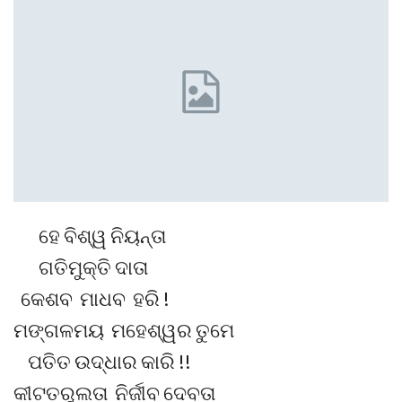
ହେ ବିଶ୍ୱ ନିୟନ୍ତା
ଗତିମୁକ୍ତି ଦାତା
କେଶବ ମାଧବ ହରି !
ମଙ୍ଗଳମୟ ମହେଶ୍ୱର ତୁମେ
ପତିତ ଉଦ୍ଧାର କାରି !!
କୀଟତରୁଲତା ନିର୍ଜୀବ ଦେବତା