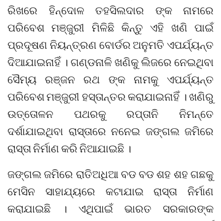
ରିଖରେ ହିନ୍ଦୋଳ ତହସିଲଦାର ଙ୍କ ନାମରେ
ପରିବେଶ ମଞ୍ଜୁରୀ ମିଳିଛି କିନ୍ତୁ ଏହି ଖଣି ପାଇଁ
ପ୍ରଦୂଷଣ ନିୟନ୍ତ୍ରଣ ବୋର୍ଡର ଅନୁମତି ଏପର୍ଯ୍ୟନ୍ତ
ଦିଆଯାଇନାହିଁ । ଗଣ୍ଡନାଳି ଖଣିକୁ ଲିଜରେ ନେଇଥିବା
ସୈମ୍ୟ ରଞ୍ଜନ ରଥ ଙ୍କ ନାମକୁ ଏପର୍ଯ୍ୟନ୍ତ
ପରିବେଶ ମଞ୍ଜୁରୀ ହସ୍ତାନ୍ତର କରାଯାଇନାହିଁ । ଖଣିରୁ
ଉତ୍ତୋଳନ ପଥରକୁ ରପ୍ତାନି ନିମନ୍ତେ
ଦର୍ଶାଯାଇଥିବା ରାସ୍ତାରେ ନନେଇ ଜଙ୍ଗଲ ଜମିରେ
ରାସ୍ତା ନିର୍ମାଣ କରି ନିଆଯାଇଛି ।
ଜଙ୍ଗଲ ଜମିରେ ରାତିଅଧିଆ ବଡ ବଡ ଶହ ଶହ ଗଛକୁ
ମେସିନ ସାହାଯ୍ୟରେ କଟାଯାଇ ରାସ୍ତା ନିର୍ମାଣ
କରାଯାଇଛି । ଏଥିପାଇଁ ଭାରତ ସରକାରଙ୍କ