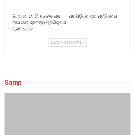
ଡି. ଆଇ. ଇ. ଟି. ଢେଙ୍କାନାଳ
ଧରାପିଡ଼ିଲେ ଦୁଇ ମୂର୍ତ୍ତିଚୋର
ରାଜ୍ୟରେ ଶ୍ରେଷ୍ଠ ପ୍ରଶିକ୍ଷଣ
ପ୍ରତିଷ୍ଠାନ
LOAD MORE POSTS
Samp