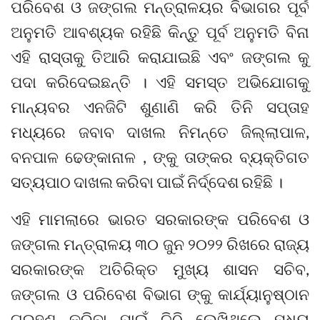
ପରିବେଶ ଓ ଜଙ୍ଗଲ ମନ୍ତ୍ରାଳୟର ବିଭାଗର ପୂର୍ବ
ଅନୁମତି ଆବଶ୍ୟକ ରହିଛି କିନ୍ତୁ ପୂର୍ବ ଅନୁମତି ବିନା
ଏହି ରାସ୍ତାକୁ ତିଆରି କରାଯାଇଛି ଏବଂ ଜଙ୍ଗଲ କୁ
ପଦା କରିଦେଇଛନ୍ତି । ଏହି ସମସ୍ତ ଅଭିଯୋଗକୁ
ମାନ୍ୟବର ଏନଜିଟି ଶୁଣାଣି କରି ତିନି ସପ୍ତାହ
ମଧ୍ୟରେ ଜବାବ ଦାଖଲ ନିମନ୍ତେ ଜିଲ୍ଲାପାଳ,
ବନପାଳ ଢେଙ୍କାନାଳ , ଙ୍କୁ ତାଙ୍କର ବ୍ୟକ୍ତିଗତ
ସତ୍ୟପାଠ ଦାଖଲ କରିବା ପାଇଁ ନିର୍ଦ୍ଦେଶ ରହିଛି ।
ଏହି ମାମଲାରେ ଭାରତ ସରକାରଙ୍କ ପରିବେଶ ଓ
ଜଙ୍ଗଲ ମନ୍ତ୍ରାଳୟ ୩୦ ଜୁନ ୨୦୨୨ ରିଖରେ ରାଜ୍ୟ
ସରକାରଙ୍କ ଅତିରିକ୍ତ ମୁଖ୍ୟ ଶାସନ ସଚିବ,
ଜଙ୍ଗଲ ଓ ପରିବେଶ ବିଭାଗ ଙ୍କୁ କାର୍ଯ୍ୟାନୁଷ୍ଠାନ
ଗ୍ରହଣ କରିବା ପାଇଁ ଚିଠି ଲେଖିଥିଲେ ମଧ୍ୟ