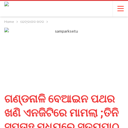
Home
ଢେଙ୍କାନାଳ ଖବର
ଗଣ୍ଡନାଳି ବେଆଇନ ପଥର
ଖଣି ଏନଜିଟିରେ ମାମଲା ;ତିନି
ସପ୍ତାହ ମଧ୍ୟରେ ସତ୍ୟପାଠ