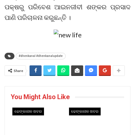
ପକ୍ଷରୁ ପରିବେଶ ଆଇନଜୀବୀ ଶଙ୍କର ପ୍ରସାଦ
ପାଣି ପରିଚାଳନା କରୁଛନ୍ତି ।
#dhenkanal #dhenkanalupdate
Share
You Might Also Like
ଢେଙ୍କାନାଳ ଖବର
ଢେଙ୍କାନାଳ ଖବର