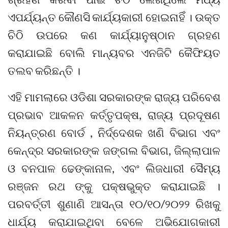
ଏପର୍ଯ୍ୟନ୍ତ କୌଣସି କାର୍ଯ୍ୟକାରୀ ହୋଇନାହିଁ । ଉକ୍ତ
ଚିଠି ଉପରେ କଣ କାର୍ଯ୍ୟାନୁଷ୍ଠାନ ଗ୍ରହଣ
କରାଯାଇଛି ବୋଲି ମାନ୍ୟବର ଏନଜିଟି କୈଫିୟତ
ତଲବ କରିଛନ୍ତି ।
ଏହି ମାମଲାରେ ଓଡିଶା ସରକାରଙ୍କ ରାଜ୍ୟ ପରିବେଶ
ପ୍ରଭାବ ଆକଳନ କର୍ତ୍ତୃପକ୍ଷ, ରାଜ୍ୟ ପ୍ରଦୂଷଣ
ନିୟନ୍ତ୍ରଣ ବୋର୍ଡ , ନିର୍ଦ୍ଦେଶକ ଖଣି ବିଭାଗ ଏବଂ
କେନ୍ଦ୍ର ସରକାରଙ୍କ ଜଙ୍ଗଲ ବିଭାଗ, ଜିଲ୍ଲାପାଳ
ଓ ବନପାଳ ଢେଙ୍କାନାଳ, ଏବଂ ଲିଜଧାରୀ ସୈମ୍ୟ
ରଞ୍ଜନ ରଥ ଙ୍କୁ ପକ୍ଷଭୁକ୍ତ କରାଯାଇଛି ।
ପରବର୍ତ୍ତୀ ଶୁଣାଣି ଆସନ୍ତା ୧୦/୧୦/୨୦୨୨ ରିଖକୁ
ଧାର୍ଯ୍ୟ କରାଯାଇଥିବା ବେଳେ ଅଭିଯୋଗକାରୀ