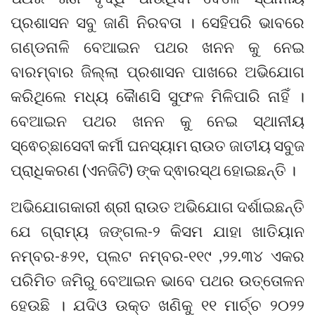
ପ୍ରଶାସନ ସବୁ ଜାଣି ନିରବତା । ସେହିପରି ଭାବରେ
ଗଣ୍ଡନାଳି ବେଆଇନ ପଥର ଖନନ କୁ ନେଇ
ବାରମ୍ବାର ଜିଲ୍ଲା ପ୍ରଶାସନ ପାଖରେ ଅଭିଯୋଗ
କରିଥିଲେ ମଧ୍ୟ କୈାଣସି ସୁଫଳ ମିଳିପାରି ନାହିଁ ।
ବେଆଇନ ପଥର ଖନନ କୁ ନେଇ ସ୍ଥାନୀୟ
ସ୍ଵେଚ୍ଛାସେବୀ କର୍ମୀ ଘନସ୍ୟାମ ରାଉତ ଜାତୀୟ ସବୁଜ
ପ୍ରାଧିକରଣ (ଏନଜିଟି) ଙ୍କ ଦ୍ଵାରସ୍ଥ ହୋଇଛନ୍ତି ।
ଅଭିଯୋଗକାରୀ ଶ୍ରୀ ରାଉତ ଅଭିଯୋଗ ଦର୍ଶାଇଛନ୍ତି
ଯେ ଗ୍ରାମ୍ୟ ଜଙ୍ଗଲ-୨ କିସମ ଯାହା ଖାତିୟାନ
ନମ୍ବର-୫୨୧, ପ୍ଲଟ ନମ୍ବର-୧୧୯ ,୨୨.୩୪ ଏକର
ପରିମିତ ଜମିରୁ ବେଆଇନ ଭାବେ ପଥର ଉତ୍ତୋଳନ
ହେଉଛି । ଯଦିଓ ଉକ୍ତ ଖଣିକୁ ୧୧ ମାର୍ଚ୍ଚ ୨୦୨୨