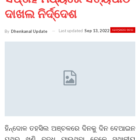
ଦାଖଲ ନିର୍ଦ୍ଦେଶ
Last updated
Sep 13, 2022
ଢେଙ୍କାନାଳ ଖବର
By
Dhenkanal Update
ହିନ୍ଦୋଳ ତହସିଲ ଅଞ୍ଚଳରେ ଦିନକୁ ଦିନ ବେଆଇନ
ପଥର ଖଣି ବୃଦ୍ଧି ପାଉଥିବା ବେଳେ ସ୍ଥାନୀୟ