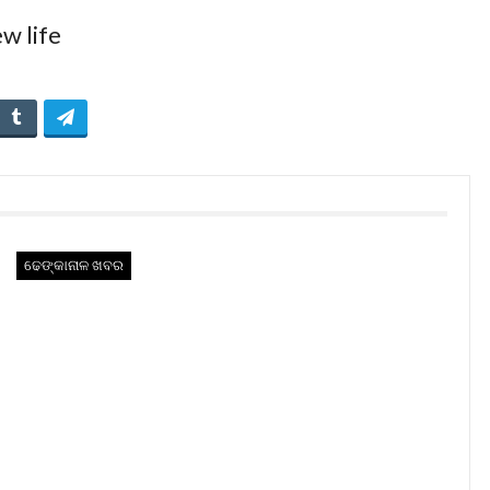
ଢେଙ୍କାନାଳ ଖବର