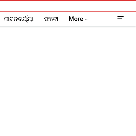
ଜୀବନଚର୍ଯ୍ୟା
ଫଟୋ
More