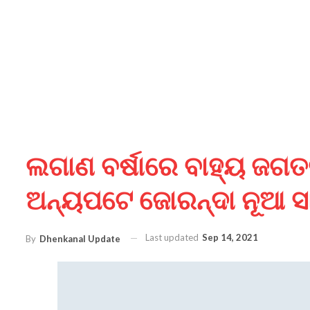
ଲଗାଣ ବର୍ଷାରେ ବାହ୍ୟ ଜଗତରୁ
ଅନ୍ୟପଟେ ଜୋରନ୍ଦା ନୂଆ ସା
Last updated
Sep 14, 2021
By
Dhenkanal Update