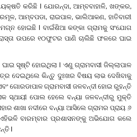
ଷୟକ୍ଷତି କରିଛି l ଯୋରନ୍ଦା, ଆମ୍ବବାହାଳି, ଖଙ୍କର,
ରମୂଳ, ଆମ୍ବପଡା, ରାଇପାଳ, ଭାଲିଆକଣ, ହାତିବାରୀ
ଜଳମଗ୍ନ ହୋଇଛି l ବାଇଁଶିଆ କଙ୍କା ଗ୍ରାମକୁ ସଂଯୋଗ
 ରାସ୍ତା ଉପରେ ୧୦ଫୁଟର ପାଣି ଚାଲିଛି ଫଳରେ ଘାଇ
ି ଘାଇ ସୃଷ୍ଟି ହୋଇଥିଲା l ଏଣୁ ଗ୍ରାମବାସୀ ଜିଲ୍ଲାପାଳ
ପତ୍ର ଦେଇଥିଲେ କିନ୍ତୁ ଦୁଃଖର ବିଷୟ ଲାଭ ଦେଖିବାକୁ
୍କା ଏବଂ ଗୋରଡାପାଳ ଗ୍ରାମବାସୀ ଜଳବନ୍ଦୀ ହୋଇ ରୁହନ୍ତି
କ ସ୍ଥାୟୀ ପୋଲ ହେଲେ ବନ୍ୟା ଜଳବନ୍ଦୀରୁ ମୁକ୍ତି
 ଏହାର ଶାଖା ନଦୀରେ ବନ୍ୟା ଆସିଲେ ଗ୍ରାମର ପ୍ରାୟ ୬
ନ ଏହିଭଳି ବାରମ୍ବାର ପ୍ରଶାସନଙ୍କୁ ଅଭିଯୋଗ କଲେ
୍ତି l