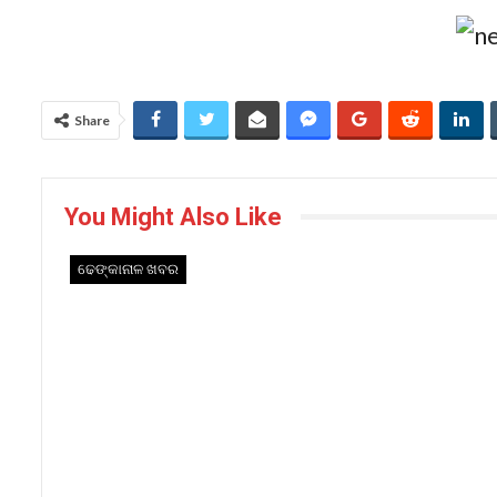
Share
You Might Also Like
ଢେଙ୍କାନାଳ ଖବର