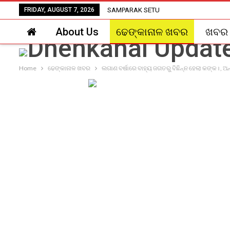
FRIDAY, AUGUST 7, 2026
SAMPARAK SETU
About Us
ଢେଙ୍କାନାଳ ଖବର
ଖବର
Home
ଢେଙ୍କାନାଳ ଖବର
ଲଗାଣ ବର୍ଷାରେ ବାହ୍ୟ ଜଗତରୁ ବିଛିନ୍ନ ହେଲା କଙ୍କ। ,