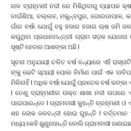
ନାଳ ବ୍ରାହ୍ମଣୀ ନଦୀ ରେ ମିଶିଥିବାରୁ ବ୍ୟାପକ କ୍
ବାଇଁଶିଆ, ବଲ୍ଲବ, ମକୁନ୍ଦପୁର, ଗୋରଡାପାଳ, କ
ଗାଁର ବର୍ଷା ଯୋଗୁଁ ବହୁ ହଜାର ହଜାର ଚାଷ ଜମି 
କରୁଥିବା ପ୍ରଧାନମନ୍ତ୍ରୀ ଗ୍ରାମ ସଡ଼କ ଯୋଜନା
ସୃଷ୍ଟି ହେବାର ଆଶଙ୍କା ଅଛି l
ସୂଚନା ଅନୁଯାୟୀ ଚଳିତ ବର୍ଷ ବନ୍ୟାରେ ଏହି ରାସ୍ତାଟ
ଙ୍କୁ ଭେଟି ସ୍ଥାୟୀ ପୋଲ ନିର୍ମାଣ ପାଇଁ ଏକ ଦାବି
ମିଳିନାହିଁ l ଅଧିକ ବର୍ଷା ଯୋଗୁଁ ପ୍ରତେକ ବର୍ଷ କଙ
l ତେଣୁ ବ୍ରାହ୍ମଣୀର ଉକ୍ତ ଶାଖା ନଦୀ ଉପରେ ଏ
ପାଇପାରନ୍ତେ l ଗ୍ରାମବାସୀ କୁହନ୍ତି ବ୍ରହ୍ମଣୀ ଓ
ଶହ ଲୋକ ଜଳବନ୍ଦୀ ହୋଇ ରୁହନ୍ତି l ବର୍ତ୍ତମା
ମଧ୍ୟ କେହି ଶୁଣୁନାହାନ୍ତି ବୋଲି ଗ୍ରାମବାସୀ ଜଣାଇଛନ