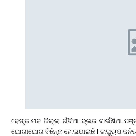
ଢେଙ୍କାନାଳ ଜିଲ୍ଲା ଗଁଦିଆ ବ୍ଲକ ବାଇଁଶିଆ ପଞ୍ଚ
ଯୋଗାଯୋଗ ବିଛିନ୍ନ ହୋଇଯାଇଛି l ଲଘୁଚାପ ଜନିତ