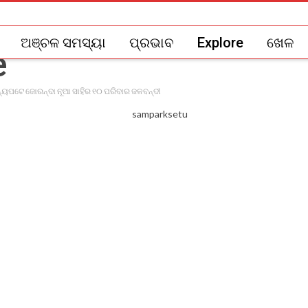
ଅଞ୍ଚଳ ସମସ୍ୟା
ପ୍ରଭାବ
Explore
ଖେଳ
 ଅନ୍ୟପଟେ ଜୋରନ୍ଦା ନୂଆ ସାହିର ୧୦ ପରିବାର ଜଳବନ୍ଦୀ