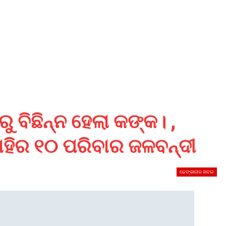
 ବିଛିନ୍ନ ହେଲା କଙ୍କ। ,
ହିର ୧୦ ପରିବାର ଜଳବନ୍ଦୀ
ଢେଙ୍କାନାଳ ଖବର