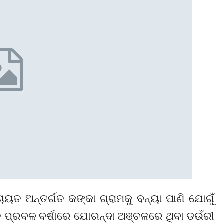
ାୟତ ଅନ୍ତର୍ଗତ କଙ୍କା ଗ୍ରାମକୁ ବନ୍ୟା ପାଣି ଯୋଗୁଁ
 ପ୍ରବଳ ବର୍ଷାରେ ଯୋରନ୍ଦା ଅଞ୍ଚଳରେ ଥିବା ଡଉଁରୀ