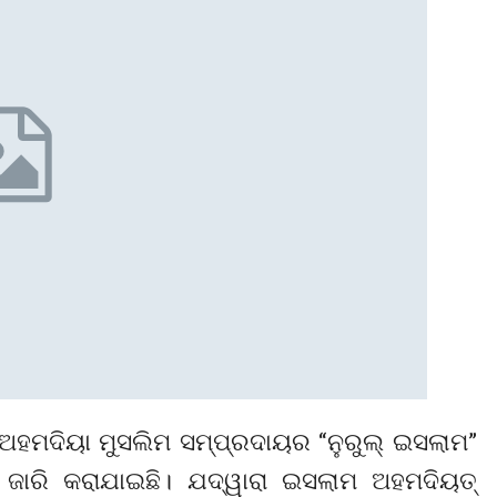
ଅହମଦିୟା ମୁସଲିମ ସମ୍ପ୍ରଦାୟର “ନୁରୁଲ୍ ଇସଲାମ”
ାରି କରାଯାଇଛି। ଯଦ୍ୱାରା ଇସଲାମ ଅହମଦିୟତ୍