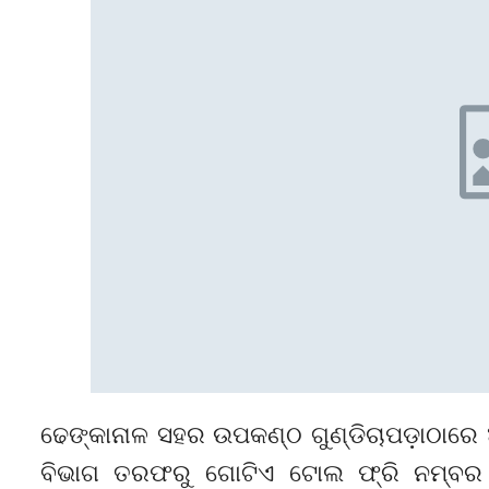
ଢେଙ୍କାନାଳ ସହର ଉପକଣ୍ଠ ଗୁଣ୍ଡିଚାପଡ଼ାଠାରେ 
ବିଭାଗ ତରଫରୁ ଗୋଟିଏ ଟୋଲ ଫ୍ରି ନମ୍ବର ଜ