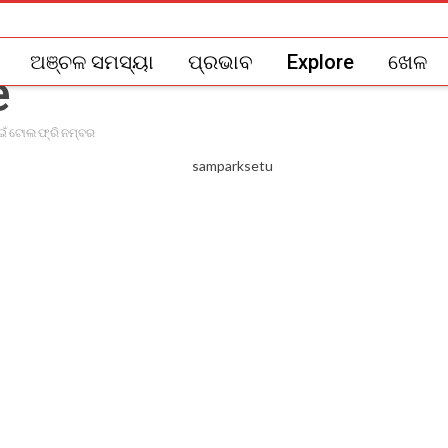
ଅଞ୍ଚଳ ସମସ୍ୟା
ପ୍ରଭାବ
Explore
ଖେଳ
ାଇଁ ଟୋଲ ଫ୍ରି ନମ୍ବର