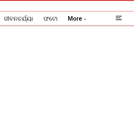
ଜୀବନଚର୍ଯ୍ୟା
ଫଟୋ
More