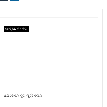
ଢେଙ୍କାନାଳ ଖବର
ଧରାପିଡ଼ିଲେ ଦୁଇ ମୂର୍ତ୍ତିଚୋର