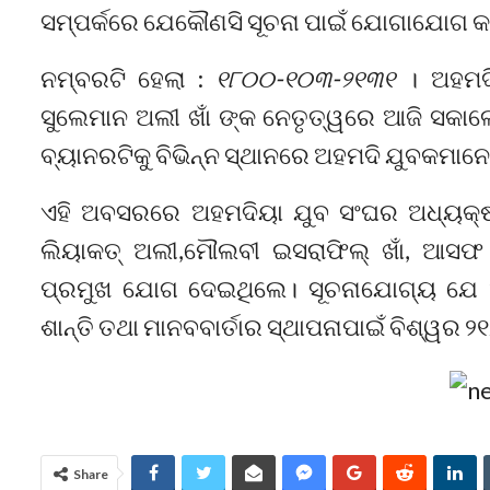
ସମ୍ପର୍କରେ ଯେକୌଣସି ସୂଚନା ପାଇଁ ଯୋଗାଯୋଗ କ
ନମ୍ବରଟି ହେଲା :
୧୮୦୦-୧୦୩-୨୧୩୧
। ଅହମଦି
ସୁଲେମାନ ଅଲୀ ଖାଁ ଙ୍କ ନେତୃତ୍ୱରେ ଆଜି ସକାଳେ 
ବ୍ୟାନରଟିକୁ ବିଭିନ୍ନ ସ୍ଥାନରେ ଅହମଦି ଯୁବକମାନେ
ଏହି ଅବସରରେ ଅହମଦିୟା ଯୁବ ସଂଘର ଅଧ୍ୟକ୍ଷ 
ଲିୟାକତ୍ ଅଲୀ,ମୌଲବୀ ଇସରାଫିଲ୍ ଖାଁ, ଆସଫ ଅ
ପ୍ରମୁଖ ଯୋଗ ଦେଇଥିଲେ। ସୂଚନାଯୋଗ୍ୟ ଯେ ଅ
ଶାନ୍ତି ତଥା ମାନବବାର୍ତାର ସ୍ଥାପନାପାଇଁ ବିଶ୍ୱର 
Share