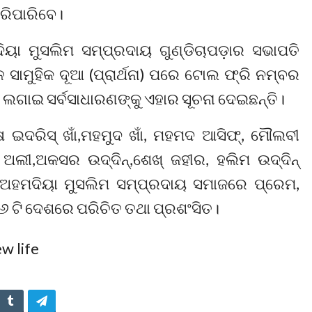
ରିପାରିବେ।
ୟା ମୁସଲିମ ସମ୍ପ୍ରଦାୟ ଗୁଣ୍ଡିଚାପଡ଼ାର ସଭାପତି
ସାମୁହିକ ଦୂଆ (ପ୍ରାର୍ଥନା) ପରେ ଟୋଲ ଫ୍ରି ନମ୍ବର
 ଲଗାଇ ସର୍ବସାଧାରଣଙ୍କୁ ଏହାର ସୂଚନା ଦେଇଛନ୍ତି।
ଇଦରିସ୍ ଖାଁ,ମହମୁଦ ଖାଁ, ମହମଦ ଆସିଫ୍, ମୌଲବୀ
ଲୀ,ଅକସର ଉଦ୍ଦିନ୍,ଶେଖ୍ ଜହୀର, ହଲିମ ଉଦ୍ଦିନ୍
ହମଦିୟା ମୁସଲିମ ସମ୍ପ୍ରଦାୟ ସମାଜରେ ପ୍ରେମ,
୨୧୬ ଟି ଦେଶରେ ପରିଚିତ ତଥା ପ୍ରଶଂସିତ।