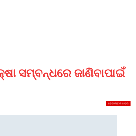
କ୍ଷା ସମ୍ବନ୍ଧରେ ଜାଣିବାପାଇଁ
ଢେଙ୍କାନାଳ ଖବର