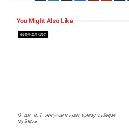
You Might Also Like
ଢେଙ୍କାନାଳ ଖବର
ଡି. ଆଇ. ଇ. ଟି. ଢେଙ୍କାନାଳ ରାଜ୍ୟରେ ଶ୍ରେଷ୍ଠ ପ୍ରଶିକ୍ଷଣ
ପ୍ରତିଷ୍ଠାନ