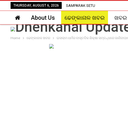
THURSDAY, AUGUST 6, 2026
SAMPARAK SETU
About Us
ଢେଙ୍କାନାଳ ଖବର
ଖବର
Home
ଢେଙ୍କାନାଳ ଖବର
ଇସଲାମ ଧର୍ମର ବାସ୍ତବିକ ଶିକ୍ଷା ସମ୍ବନ୍ଧରେ ଜାଣିବାପ