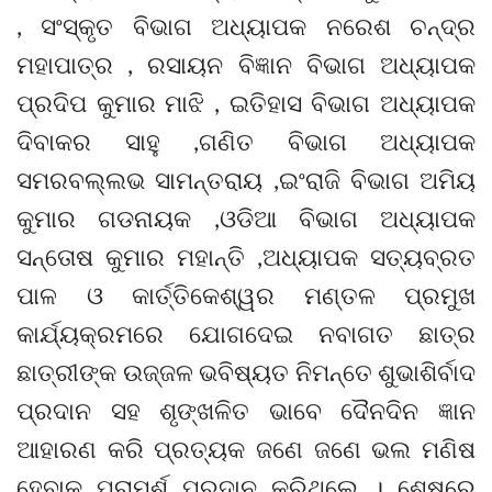
, ସଂସ୍କୃତ ବିଭାଗ ଅଧ୍ୟାପକ ନରେଶ ଚନ୍ଦ୍ର
ମହାପାତ୍ର , ରସାୟନ ବିଜ୍ଞାନ ବିଭାଗ ଅଧ୍ୟାପକ
ପ୍ରଦିପ କୁମାର ମାଝି , ଇତିହାସ ବିଭାଗ ଅଧ୍ୟାପକ
ଦିବାକର ସାହୁ ,ଗଣିତ ବିଭାଗ ଅଧ୍ୟାପକ
ସମରବଲ୍ଲଭ ସାମନ୍ତରାୟ ,ଇଂରାଜି ବିଭାଗ ଅମିୟ
କୁମାର ଗଡନାୟକ ,ଓଡିଆ ବିଭାଗ ଅଧ୍ୟାପକ
ସନ୍ତୋଷ କୁମାର ମହାନ୍ତି ,ଅଧ୍ୟାପକ ସତ୍ୟବ୍ରତ
ପାଳ ଓ କାର୍ତ୍ତିକେଶ୍ୱର ମଣ୍ତଳ ପ୍ରମୁଖ
କାର୍ଯ୍ୟକ୍ରମରେ ଯୋଗଦେଇ ନବାଗତ ଛାତ୍ର
ଛାତ୍ରୀଙ୍କ ଉଜ୍ଜଳ ଭବିଷ୍ୟତ ନିମନ୍ତେ ଶୁଭାଶିର୍ବାଦ
ପ୍ରଦାନ ସହ ଶୃଙ୍ଖଳିତ ଭାବେ ଦୈନଦିନ ଜ୍ଞାନ
ଆହାରଣ କରି ପ୍ରତ୍ୟକ ଜଣେ ଜଣେ ଭଲ ମଣିଷ
ହେବାକୁ ପରାମର୍ଶ ପ୍ରଦାନ କରିଥିଲେ । ଶେଷରେ