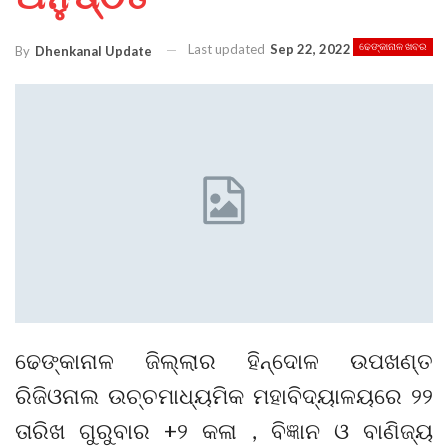
Last updated
Sep 22, 2022
ଢେଙ୍କାନାଳ ଖବର
By
Dhenkanal Update
ଢେଙ୍କାନାଳ ଜିଲ୍ଲାର ହିନ୍ଦୋଳ ଉପଖଣ୍ତ
ରିଜିଓନାଲ ଉଚ୍ଚମାଧ୍ୟମିକ ମହାବିଦ୍ୟାଳୟରେ ୨୨
ତାରିଖ ଗୁରୁବାର +୨ କଳା , ବିଜ୍ଞାନ ଓ ବାଣିଜ୍ୟ