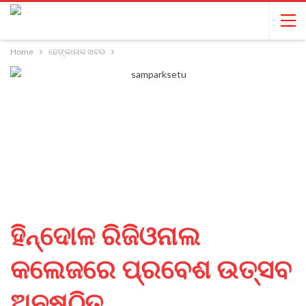
Home
ଢେଙ୍କାନାଳ ଖବର
ହିନ୍ଦୋଳ ରିଜିଓନାଲ
କଲେଜରେ ପ୍ରବେଶ ଉତ୍ସବ
ଅନୁଷ୍ଠିତ