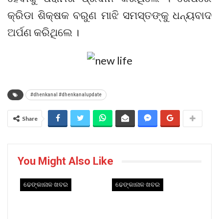
କ୍ରିଡା ଶିକ୍ଷକ ବରୁଣ ମାଝି ସମସ୍ତଙ୍କୁ ଧନ୍ୟବାଦ
ଅର୍ପଣ କରିଥିଲେ ।
#dhenkanal #dhenkanalupdate
Share
You Might Also Like
ଢେଙ୍କାନାଳ ଖବର
ଢେଙ୍କାନାଳ ଖବର