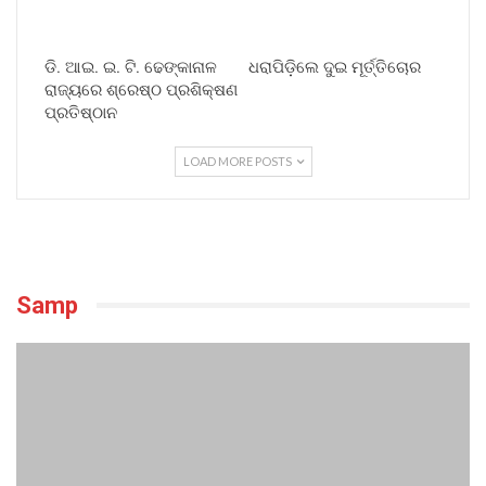
ଡି. ଆଇ. ଇ. ଟି. ଢେଙ୍କାନାଳ
ଧରାପିଡ଼ିଲେ ଦୁଇ ମୂର୍ତ୍ତିଚୋର
ରାଜ୍ୟରେ ଶ୍ରେଷ୍ଠ ପ୍ରଶିକ୍ଷଣ
ପ୍ରତିଷ୍ଠାନ
LOAD MORE POSTS
Samp