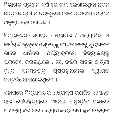
ବିଭାଗର ପ୍ରଥମ ବର୍ଷ ରେ ନାମ ଲେଖାଇଥିବା ନୂତନ
ଛାତ୍ର ଛାତ୍ରୀ ମାନଙ୍କୁ ନେଇ ଏକ ପ୍ରଵେଶ ଉତ୍ସବ
ଅନୁଷ୍ଠି ହୋଇଯାଇଛି ।
ବିଦ୍ୟାଳୟର ସମସ୍ତ ଅଧ୍ୟାପକ / ଅଧ୍ୟାପିକା ଓ
କର୍ମଚାରୀ ବୃନ୍ଦ ସମସ୍ତଙ୍କୁ ଫାଟକ ନିକରୁ ଶୃଙ୍ଖଳିତ
ଭାବେ ଧାଡିରେ ପର୍ଯ୍ୟାକ୍ରମେ ବିଦ୍ୟାଳୟକୁ
ପ୍ରବେଶ କରାଇଥିଲେ , ୨ୟ ବର୍ଷର ଛାତ୍ର ଛାତ୍ରୀ
ବୃନ୍ଦ ସମସ୍ତଙ୍କୁ ପୁଷ୍ପଗୁଛଦେଇ ସ୍ୱାଗତ
ସମ୍ବର୍ଦ୍ଧନା ଜଣାଇଥିଲେ ।
ଏହାପରେ ବିଦ୍ୟାଳୟର ଅଧ୍ୟକ୍ଷ ରଣଜିତ ଅମାନ୍ତ
ଙ୍କ ପୌରହିତ୍ୟରେ ଏନେଇ ଅନୁଷ୍ଟିତ ସଭାରେ
ବାଣିଜ୍ୟ ବିଭାଗର ଅଧ୍ୟାପକ ପ୍ରତାପ କୁମାର ବରାଳ