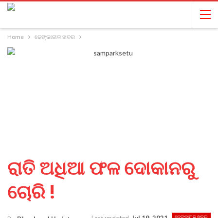
Home
ଢେଙ୍କାନାଳ ଖବର
ରାତି ଅଧିଆ ଫଳ ଦୋକାନରୁ
ଚୋରି !
ଢେଙ୍କାନାଳ ଖବର