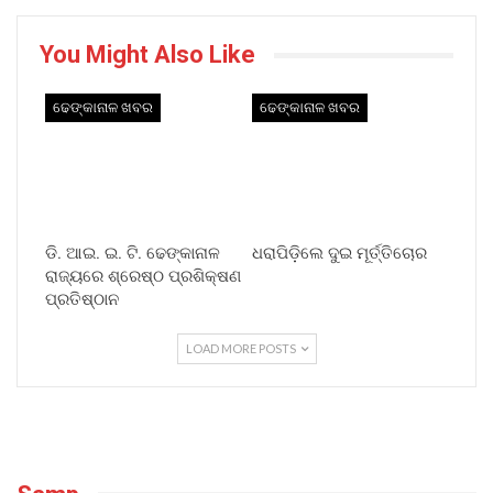
You Might Also Like
ଢେଙ୍କାନାଳ ଖବର
ଢେଙ୍କାନାଳ ଖବର
ଡି. ଆଇ. ଇ. ଟି. ଢେଙ୍କାନାଳ
ଧରାପିଡ଼ିଲେ ଦୁଇ ମୂର୍ତ୍ତିଚୋର
ରାଜ୍ୟରେ ଶ୍ରେଷ୍ଠ ପ୍ରଶିକ୍ଷଣ
ପ୍ରତିଷ୍ଠାନ
LOAD MORE POSTS