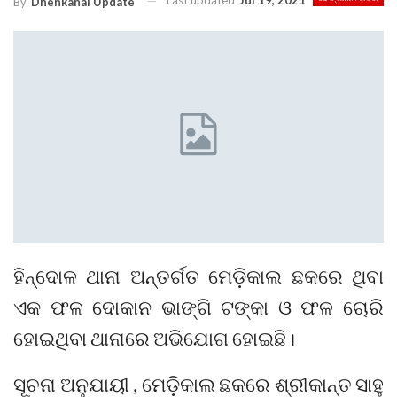
Last updated
Jul 19, 2021
By
Dhenkanal Update
ହିନ୍ଦୋଳ ଥାନା ଅନ୍ତର୍ଗତ ମେଡ଼ିକାଲ ଛକରେ ଥିବା
ଏକ ଫଳ ଦୋକାନ ଭାଙ୍ଗି ଟଙ୍କା ଓ ଫଳ ଚୋରି
ହୋଇଥିବା ଥାନାରେ ଅଭିଯୋଗ ହୋଇଛି।
ସୂଚନା ଅନୁଯାୟୀ , ମେଡ଼ିକାଲ ଛକରେ ଶ୍ରୀକାନ୍ତ ସାହୁ