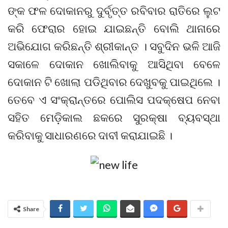
ଙ୍କ ଫଳ ଦୋକାନରୁ ଦୁର୍ବୃତ୍ତ ରବିବାର ରାତିରେ ଲୁଟ
କରି ଫେରାର ହୋଇ ଯାଇଛନ୍ତି ବୋଲି ଥାନାରେ
ଅଭିଯୋଗ କରିଛନ୍ତି ଶ୍ରୀକାନ୍ତ । ସବୁଦିନ ଭଳି ଆଜି
ସକାଳେ ଦୋକାନ ଖୋଲିବାକୁ ଆସିଥିବା ବେଳେ
ଦୋକାନ ଟି ଖୋଲା ପଡିଥିବାର ଦେଖୁବକୁ ପାଇଥିଲେ ।
ତେବେ ଏ ସଂକ୍ରାନ୍ତରେ ପୋଲିସ ପଦକ୍ଷେପ ନେବା
ସହିତ ମେଡ଼ିକାଲ ଛକରେ ସୁରକ୍ଷା ବ୍ୟବସ୍ଥା
କରିବାକୁ ସାଧାରଣରେ ଦାବୀ କରାଯାଇଛି ।
Share