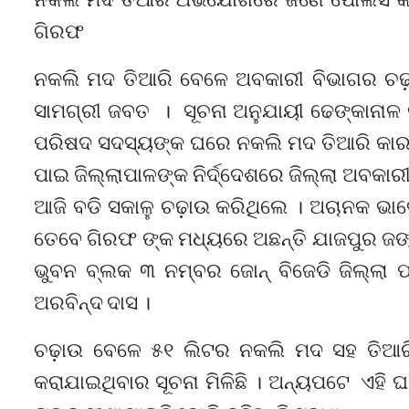
ଗିରଫ
ନକଲି ମଦ ତିଆରି ବେଳେ ଅବକାରୀ ବିଭାଗର ଚଢ଼
ସାମଗ୍ରୀ ଜବତ । ସୂଚନା ଅନୁଯାୟୀ ଢେଙ୍କାନାଳ ଜ
ପରିଷଦ ସଦସ୍ୟଙ୍କ ଘରେ ନକଲି ମଦ ତିଆରି କାରଖ
ପାଇ ଜିଲ୍ଲାପାଳଙ୍କ ନିର୍ଦ୍ଦେଶରେ ଜିଲ୍ଲା ଅବକା
ଆଜି ବଡି ସକାଳୁ ଚଢ଼ାଉ କରିଥିଲେ । ଅଚାନକ ଭାବେ
ତେବେ ଗିରଫ ଙ୍କ ମଧ୍ୟରେ ଅଛନ୍ତି ଯାଜପୁର ଜଙ୍
ଭୁବନ ବ୍ଲକ ୩ ନମ୍ବର ଜୋନ୍ ବିଜେଡି ଜିଲ୍ଲା ପ
ଅରବିନ୍ଦ ଦାସ ।
ଚଢ଼ାଉ ବେଳେ ୫୧ ଲିଟର ନକଲି ମଦ ସହ ତିଆରି
କରାଯାଇଥିବାର ସୂଚନା ମିଳିଛି । ଅନ୍ୟପଟେ ଏହି ଘଟ