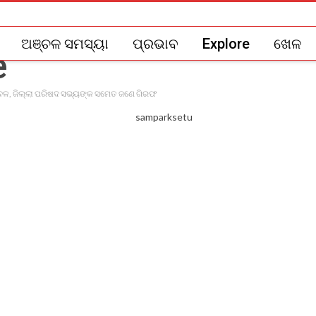
ଅଞ୍ଚଳ ସମସ୍ୟା
ପ୍ରଭାବ
Explore
ଖେଳ
ଳ, ଜିଲ୍ଲା ପରିଷଦ ସଭ୍ୟଙ୍କ ସମେତ ଜଣେ ଗିରଫ