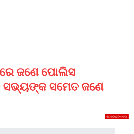
ଗରେ ଜଣେ ପୋଲିସ
ଦ ସଭ୍ୟଙ୍କ ସମେତ ଜଣେ
ଢେଙ୍କାନାଳ ଖବର