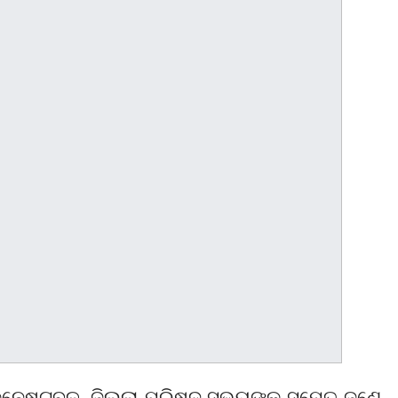
େଷ୍ଟବଳ, ଜିଲ୍ଲା ପରିଷଦ ସଭ୍ୟଙ୍କ ସମେତ ଜଣେ