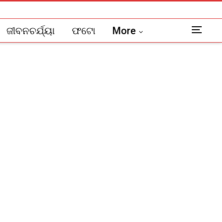
ଜୀବନଚର୍ଯ୍ୟା
ଫଟୋ
More