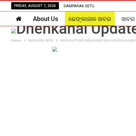
FRIDAY, AUGUST 7, 2026
SAMPARAK SETU
About Us
ଢେଙ୍କାନାଳ ଖବର
ଖବର
Home
ଢେଙ୍କାନାଳ ଖବର
ନକଲି ମଦ ତିଆରି ଅଭିଯୋଗରେ ଜଣେ ପୋଲିସ କନେଷ୍ଟବ