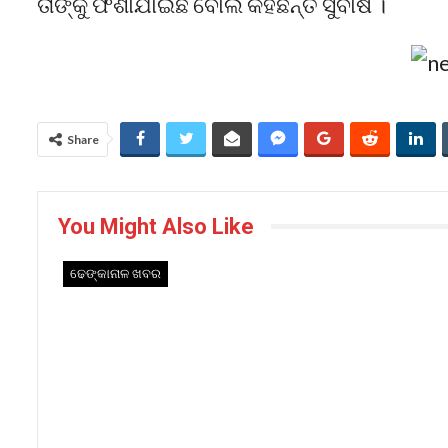
ତାଙ୍କୁ ଫଶାଯାଇଛି ବୋଲି କହିଛନ୍ତି ସୁବାଷ ।
Share
You Might Also Like
ଢେଙ୍କାନାଳ ଖବର