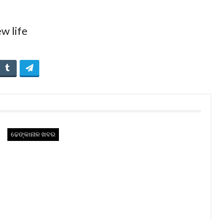
ଢେଙ୍କାନାଳ ଖବର