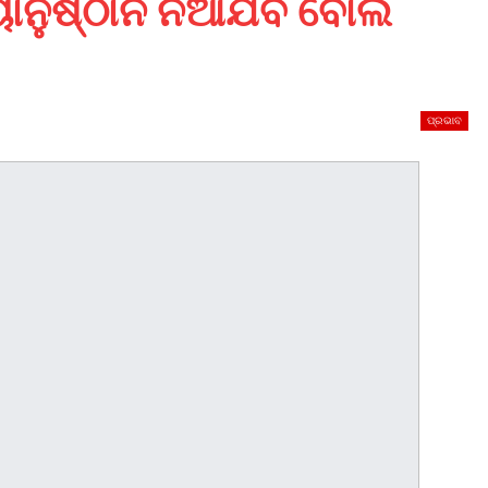
୍ୟାନୁଷ୍ଠାନ ନିଆଯିବ ବୋଲି
ପ୍ରଭାବ