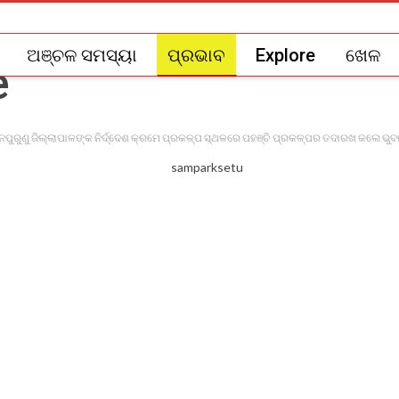
ଅଞ୍ଚଳ ସମସ୍ୟା
ପ୍ରଭାବ
Explore
ଖେଳ
ରୁଣୁ ଜିଲ୍ଲାପାଳଙ୍କ ନିର୍ଦ୍ଦେଶ କ୍ରମେ ପ୍ରକଳ୍ପ ସ୍ଥଳରେ ପହଞ୍ଚି ପ୍ରକଳ୍ପର ତଦାରଖ କଲେ ଭୁବନ ବି