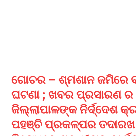
ଗୋଚର – ଶ୍ମଶାନ ଜମିରେ ବ
ଘଟଣା ; ଖବର ପ୍ରସାରଣ ର ୨
ଜିଲ୍ଲାପାଳଙ୍କ ନିର୍ଦ୍ଦେଶ 
ପହଞ୍ଚି ପ୍ରକଳ୍ପର ତଦାରଖ 