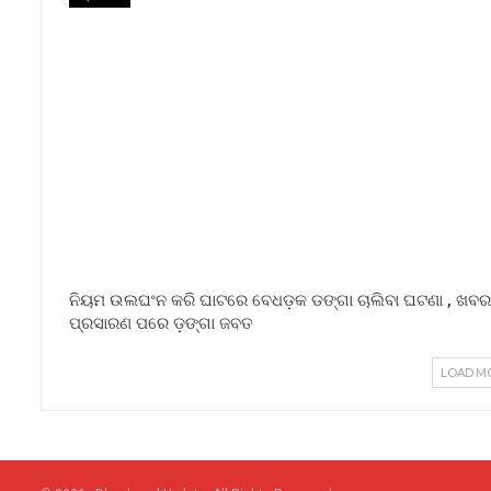
ନିୟମ ଉଲଘଂନ କରି ଘାଟରେ ବେଧଡ଼କ ଡଙ୍ଗା ଚାଲିବା ଘଟଣା , ଖବର
ପ୍ରସାରଣ ପରେ ଡ଼ଙ୍ଗା ଜବତ
LOAD M