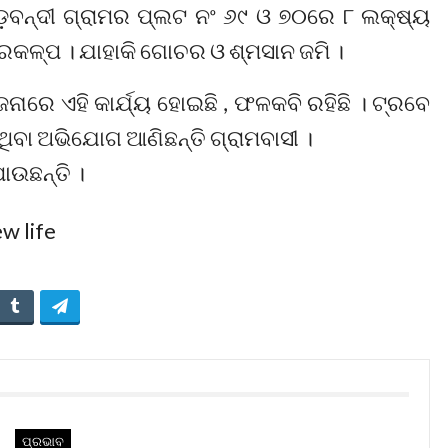
ଡ଼ବନ୍ଦୀ ଗ୍ରାମର ପ୍ଲଟ ନଂ ୬୯ ଓ ୭୦ରେ ୮ ଲକ୍ଷ୍ୟ
୍ରକଳ୍ପ । ଯାହାକି ଗୋଚର ଓ ଶ୍ମସାନ ଜମି ।
ୋଜନାରେ ଏହି କାର୍ଯ୍ୟ ହୋଇଛି , ଫଳକବି ରହିଛି । ଟ୍ରବେ
ଥିବା ଅଭିଯୋଗ ଆଣିଛନ୍ତି ଗ୍ରାମବାସୀ ।
ାଉଛନ୍ତି ।
ପ୍ରଭାବ