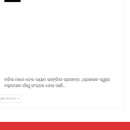
ମହିଳା ମାନେ ଚେକ ଡ୍ୟାମ ଭାଙ୍ଗିବା ପ୍ରସଙ୍ଗ ,ପ୍ରଶାସନ ଦ୍ୱାରା
ମହୁଲପାଳ ଗାଁରୁ ସଂଗ୍ରହ ହେଲା ପାଣି…
ORE POSTS