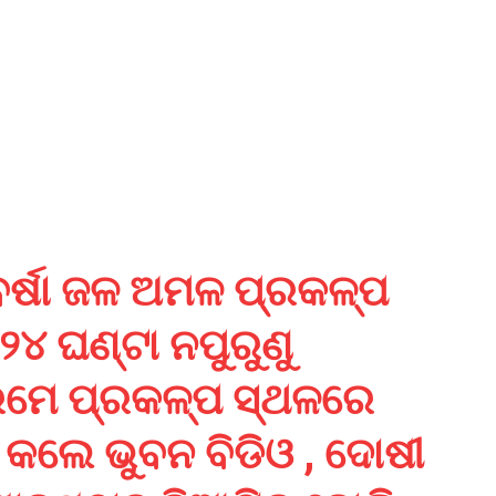
ର୍ଷା ଜଳ ଅମଳ ପ୍ରକଳ୍ପ
୪ ଘଣ୍ଟା ନପୁରୁଣୁ
କ୍ରମେ ପ୍ରକଳ୍ପ ସ୍ଥଳରେ
କଲେ ଭୁବନ ବିଡିଓ , ଦୋଷୀ