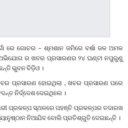
ଗାଁ ରେ ଗୋଚର – ଶ୍ମଶାନ ଜମିରେ ବର୍ଷା ଜଳ ଅମଳ
 ଅଭିଯୋଗ ର ଖବର ପ୍ରସାରଣର ୨୪ ଘଣ୍ଟା ନପୁରୁଣୁ
୍ତି ଭୁବନ ବିଡ଼ିଓ ।
ଖବର ପ୍ରସାରଣ ହୋଇଥିଲା , ଖବର ପ୍ରସାରଣ ପରେ
ତଦନ୍ତ ନିର୍ଦ୍ଦେଶ ଦେଇଥିଲେ ।
ରୀ ପ୍ରକଳ୍ପ ସ୍ଥଳରେ ପହଞ୍ଚି ପ୍ରକଳ୍ପର ତଦାରଖ
୍ୟାନୁଷ୍ଠାନ ନିଆଯିବ ବୋଲି ପ୍ରତିଶ୍ରୁତି ଦେଇଛନ୍ତି ।