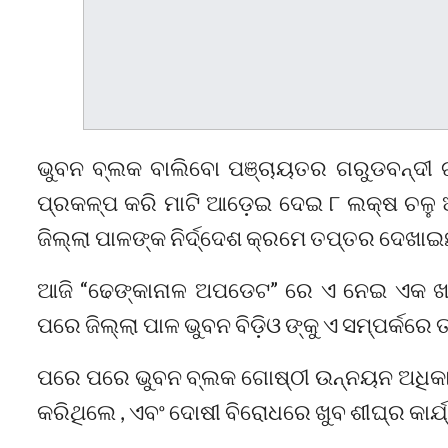
ଭୁବନ ବ୍ଲକ ବାଲିବୋ ପଞ୍ଚାୟତର ଗରୁଡବନ୍ଦୀ 
ପ୍ରକଳ୍ପ କରି ମାଟି ଆଡ଼େଇ ଦେଇ ୮ ଲକ୍ଷ ଚଳୁ
ଜିଲ୍ଲା ପାଳଙ୍କ ନିର୍ଦ୍ଦେଶ କ୍ରମେ ତପ୍ତର ଦେଖାଇଛନ
ଆଜି “ଢେଙ୍କାନାଳ ଅପଡେଟ” ରେ ଏ ନେଇ ଏକ 
ପରେ ଜିଲ୍ଲା ପାଳ ଭୁବନ ବିଡ଼ିଓ ଙ୍କୁ ଏ ସମ୍ପର୍କରେ 
ପରେ ପରେ ଭୁବନ ବ୍ଲକ ଗୋଷ୍ଠୀ ଉନ୍ନୟନ ଅଧିକା
କରିଥିଲେ , ଏବଂ ଦୋଷୀ ବିରୋଧରେ ଖୁବ ଶୀଘ୍ର କାର୍ଯ