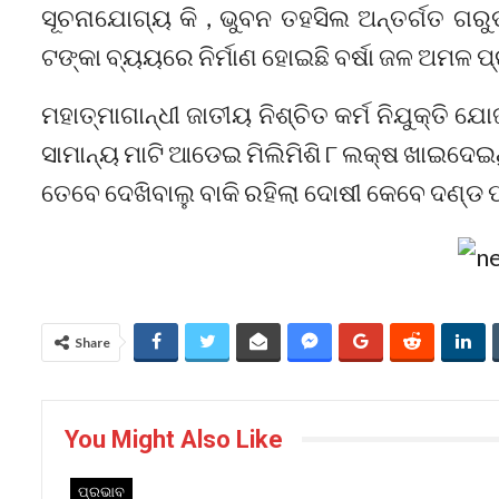
ସୂଚନାଯୋଗ୍ୟ କି , ଭୁବନ ତହସିଲ ଅନ୍ତର୍ଗତ ଗରୁ
ଟଙ୍କା ବ୍ୟୟରେ ନିର୍ମାଣ ହୋଇଛି ବର୍ଷା ଜଳ ଅମଳ ପ
ମହାତ୍ମାଗାନ୍ଧୀ ଜାତୀୟ ନିଶ୍ଚିତ କର୍ମ ନିଯୁକ୍ତି ଯ
ସାମାନ୍ୟ ମାଟି ଆଡେଇ ମିଲିମିଶି ୮ ଲକ୍ଷ ଖାଇଦେଇ
ତେବେ ଦେଖିବାଲୁ ବାକି ରହିଲା ଦୋଷୀ କେବେ ଦଣ୍ଡ ପ
Share
You Might Also Like
ପ୍ରଭାବ