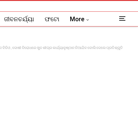
ଜୀବନଚର୍ଯ୍ୟା
ଫଟୋ
More
ଡିଓ , ଦୋଷୀ ବିରୋଧରେ ଖୁବ ଶୀଘ୍ର କାର୍ଯ୍ୟାନୁଷ୍ଠାନ ନିଆଯିବ ବୋଲି ଦେଲେ ପ୍ରତିଶ୍ରୁତି