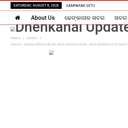
SATURDAY, AUGUST 8, 2026
SAMPARAK SETU
About Us
ଢେଙ୍କାନାଳ ଖବର
ଖବର
Home
ପ୍ରଭାବ
ଗୋଚର – ଶ୍ମଶାନ ଜମିରେ ବର୍ଷା ଜଳ ଅମଳ ପ୍ରକଳ୍ପ ଘଟଣା ; ଖବର ପ୍ରସାରଣ ର ୨୪ ଘଣ୍ଟା ନପୁ