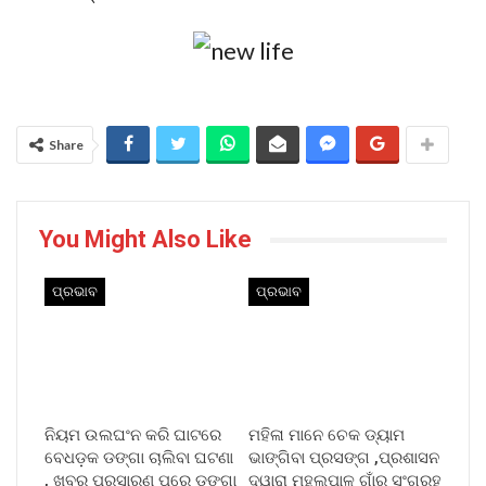
Share
You Might Also Like
ପ୍ରଭାବ
ପ୍ରଭାବ
ନିୟମ ଉଲଘଂନ କରି ଘାଟରେ
ମହିଳା ମାନେ ଚେକ ଡ୍ୟାମ
ବେଧଡ଼କ ଡଙ୍ଗା ଚାଲିବା ଘଟଣା
ଭାଙ୍ଗିବା ପ୍ରସଙ୍ଗ ,ପ୍ରଶାସନ
, ଖବର ପ୍ରସାରଣ ପରେ ଡ଼ଙ୍ଗା
ଦ୍ୱାରା ମହୁଲପାଳ ଗାଁରୁ ସଂଗ୍ରହ