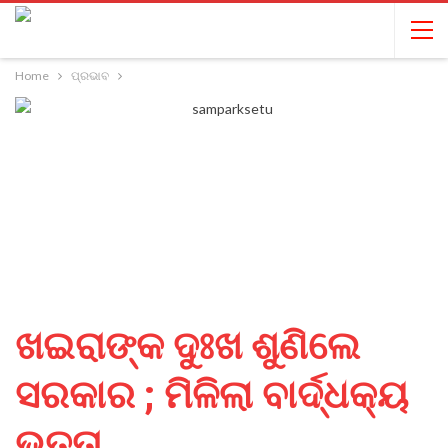
Home
ପ୍ରଭାବ
ଖଇରାଙ୍କ ଦୁଃଖ ଶୁଣିଲେ
ସରକାର ; ମିଳିଲା ବାର୍ଦ୍ଧକ୍ୟ
ଭତ୍ତା