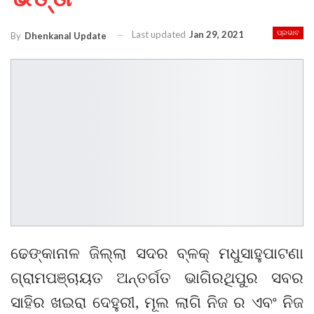
Last updated
Jan 29, 2021
ପ୍ରଭାବ
By
Dhenkanal Update
ଢେଙ୍କାନାଳ ଜିଲ୍ଲା ସଦର ବ୍ଳକ୍ ମଧୁସାହୁପାଟଣା
ଗ୍ରାମପଞ୍ଚାୟତ ଅନ୍ତର୍ଗତ ଭାଗିରଥିପୁର ସବର
ସାହିର ଖଇରା ଦେହୁରୀ, ମୂଲ ଲାଗି ନିଜ ର ଏବଂ ନିଜ