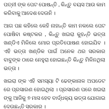
ପତ୍ନୀ ଙ୍କ ପେଟ ପୋଷନ୍ତି , କିନ୍ତୁ ବୟସ ଆଉ କାମ
କରିବାକୁ ଆଦେଶ ଦେଉନି ।
ଆଗ ପଛ କହିଲେ କେହି ନାହାନ୍ତି କାମ ନକଲେ ପେଟ
ପୋଷିବା କଷ୍ଟକର , କିନ୍ତୁ ଖଇରା କୁହନ୍ତି ଭତ୍ତା
ଖଣ୍ଡିଏ ମିଳିଲେ ମୋର ପ୍ରତିପୋଷଣ ହୋଇଯିବ ।
ଏହି ଭତ୍ତା ଖଣ୍ଡିକ ପାଇଁ ଅନେକ ଥର ସରକାର
ବାବୁଙ୍କ ଠାରେ ନେହୁରା ହୋଇଛନ୍ତି କିନ୍ତୁ ମିଳିନଥିଲା
ଭତ୍ତା ।
ଖଇରା ଙ୍କ ଏହି ସମସ୍ୟା ଟି ଢେଙ୍କାନାଳ ଅପଡେଟ
ରେ ପ୍ରସାରଣ ହୋଇଥିଲା । ପ୍ରସାରଣ ପରେ ଖଇରା
ଙ୍କୁ ଆଜିକୁ ୭ ମାସ ହେବ ବାର୍ଦ୍ଧକ୍ୟ ଭତ୍ତା ଯୋଗାଇ
ଦେଉଛନ୍ତି ସରକାର ।