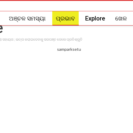
ଅଞ୍ଚଳ ସମସ୍ୟା
ପ୍ରଭାବ
Explore
ଖେଳ
ା ସହାୟତା ; ଭତ୍ତା କରାଇଦେବାକୁ ସରପଞ୍ଚ ଦେଲେ ପ୍ରତିଶ୍ରୁତି