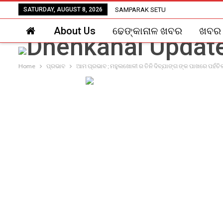
SATURDAY, AUGUST 8, 2026
SAMPARAK SETU
About Us
ଢେଙ୍କାନାଳ ଖବର
ଖବର
Home
ପ୍ରଭାବ
ଆମ ପ୍ରଭାବ ; ମହୁଲଖୋଳୀ ର ତିନି ଦିବ୍ଯାଙ୍ଗ ଙ୍କ ପାଖରେ ପହଁଚିଲ