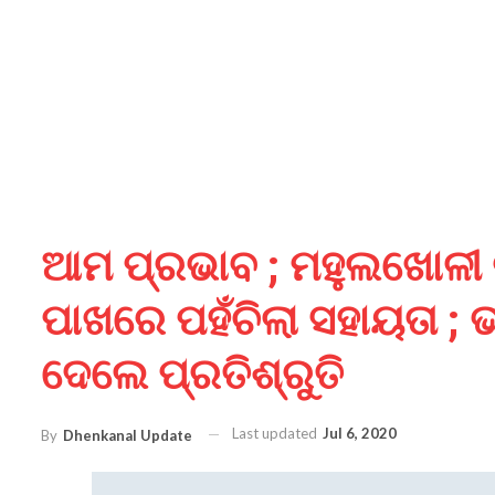
ଆମ ପ୍ରଭାବ ; ମହୁଲଖୋଳୀ ର 
ପାଖରେ ପହଁଚିଲା ସହାୟତା ;
ଦେଲେ ପ୍ରତିଶ୍ରୁତି
Last updated
Jul 6, 2020
By
Dhenkanal Update