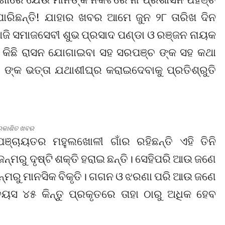
ପାରିଛନ୍ତି! ଯାହାର ଖବର ଆମେ ଜୁନ ୨୮ ତାରିଖ ଦିନ
ଜି ସମାଜସେବୀ ଶୁଭ ପ୍ରସାଦ ପଣ୍ଡା ଓ ରଞ୍ଜନ ନାୟକ
କୁ କିଛି ରାସନ ଯୋଗାଇବା ସହ ସରପଞ୍ଚ ଙ୍କ ସହ କଥା
ଙ୍କ ଭତ୍ତା ଯଥାଶୀଘ୍ର କରାଇଦେବାକୁ ପ୍ରତିଶ୍ରୁତି
ପ୍ରକାଶିତ ଖବର
ଞ୍ଚାୟତର ମହୁଲଖୋଳୀ ଗାଁର ରହିଛନ୍ତି ଏହି ତିନି
ଜନ୍ମରୁ ଦୃଷ୍ଟି ଶକ୍ତି ହରାଇ ଛନ୍ତି। ସେହିପରି ଆଉ ଜଣେ
ନ୍ମରୁ ମାନସିକ ବିକୃତି। ଗଗନ ଓ ଝରଣା ପରି ଆଉ ଜଣେ
ୟସ ୪୫ କିନ୍ତୁ ପ୍ରକୃତରେ ତାହା ଠାରୁ ଅଧିକ ହେବ