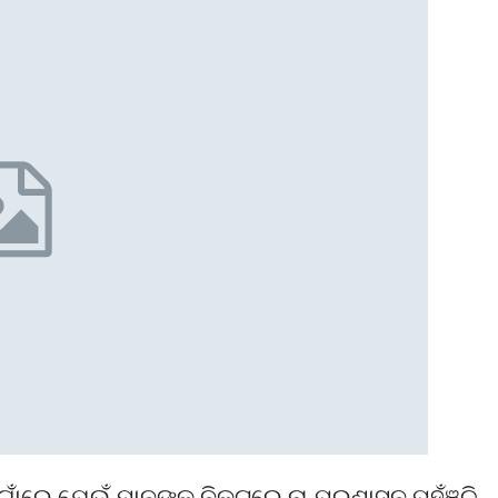
 ଗାଁରେ ଯେଉଁ ମାନଙ୍କ ନିକଟରେ ନା ପ୍ରଶାସନ ପହଁଞ୍ଚି