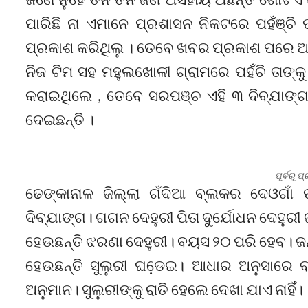
ପାରିଛି ନା ଏମାନେ ପ୍ରଶାସନ ନିକଟରେ ପହଁଞ୍ଚି 
ପ୍ରକାଶ କରିଥିଲୁ । ତେବେ ଖବର ପ୍ରକାଶ ପରେ ଆ
ନିଜ ଟିମ ସହ ମହୁଲଖୋଳୀ ଗ୍ରାମରେ ପହଁଚି ତାଙ୍
କରାଇଥିଲେ , ତେବେ ସରପଞ୍ଚ ଏହି ୩ ଦିବ୍ଯାଙ୍ଗ 
ଦେଇଛନ୍ତି ।
ପୂର୍ବରୁ 
ଢେଙ୍କାନାଳ ଜିଲ୍ଲା ଗଁଦିଆ ବ୍ଲକର ଦେଓଗାଁ ପ
ଦିବ୍ଯାଙ୍ଗ। ଗଗନ ଦେହୁରୀ ପିତା ଦୁର୍ଯୋଧନ ଦେହୁରୀ 
ହେଉଛନ୍ତି ଝରଣା ଦେହୁରୀ। ବୟସ ୨୦ ପରି ହେବ। ଜ
ହେଉଛନ୍ତି ସୁଲୁରୀ ଘଡେ଼ଇ। ଆଧାର ଅନୁସାରେ ବ
ଅନୁମାନ। ସୁଲୁରୀଙ୍କୁ ରାତି ହେଲେ ଦେଖା ଯାଏ ନାହିଁ।