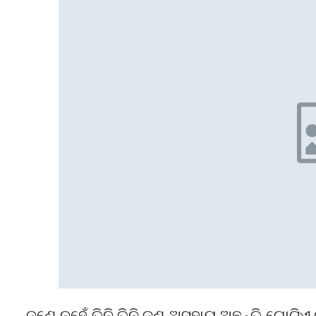
ଜଣେ ନୁହେଁ ତିନି ତିନି ଜଣ ଅସହାୟ ଅଛନ୍ତି ଗୋଟିଏ