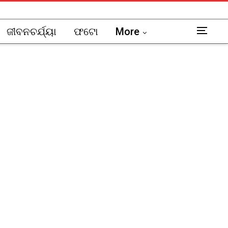
ଜୀବନଚର୍ଯ୍ୟା
ଫଟୋ
More