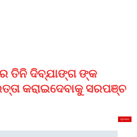
ତିନି ଦିବ୍ଯାଙ୍ଗ ଙ୍କ
 ଭତ୍ତା କରାଇଦେବାକୁ ସରପଞ୍ଚ
ପ୍ରଭାବ