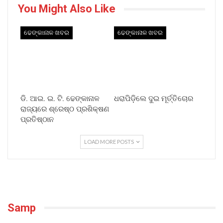
You Might Also Like
ଢେଙ୍କାନାଳ ଖବର
ଢେଙ୍କାନାଳ ଖବର
ଡି. ଆଇ. ଇ. ଟି. ଢେଙ୍କାନାଳ
ଧରାପିଡ଼ିଲେ ଦୁଇ ମୂର୍ତ୍ତିଚୋର
ରାଜ୍ୟରେ ଶ୍ରେଷ୍ଠ ପ୍ରଶିକ୍ଷଣ
ପ୍ରତିଷ୍ଠାନ
LOAD MORE POSTS
Samp