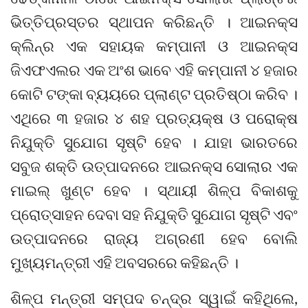
ଭିତ୍ତିପ୍ରସ୍ତର ସ୍ଥାପନ କରିଛନ୍ତି । ଆଇନକ୍ସ
କ୍ଲିନ୍‌ର ଏକ ସହାୟକ କମ୍ପାନୀ ଓ ଆଇନକ୍ସ
ଜିଏଫଏଲର ଏକ ଅଂଶ ଭାବେ ଏହି କମ୍ପାନୀ ୪ ହଜାର
କୋଟି ଟଙ୍କା ବ୍ୟୟରେ ପ୍ଲାଣ୍ଟ ପ୍ରତିଷ୍ଠା କରିବ ।
ଏଥିରେ ୩ ହଜାର ୪ ଶହ ପ୍ରତ୍ୟକ୍ଷ ଓ ପରୋକ୍ଷ
ନିଯୁକ୍ତି ସୁଯୋଗ ସୃଷ୍ଟି ହେବ । ଯାହା ଭାରତରେ
ସବୁଜ ଶକ୍ତି ଉତ୍ପାଦନରେ ଆଇନକ୍ସ ସୋଲାର ଏକ
ମାଇଲ୍ ଖୁଣ୍ଟ ହେବ । ସ୍ଥାୟୀ ଶିଳ୍ପ ବିକାଶକୁ
ପ୍ରୋତ୍ସାହନ ଦେବା ସହ ନିଯୁକ୍ତି ସୁଯୋଗ ସୃଷ୍ଟି ଏବଂ
ଉତ୍ପାଦନରେ ରାଜ୍ୟ ଅଗ୍ରଣୀ ହେବ ବୋଲି
ମୁଖ୍ୟମନ୍ତ୍ରୀ ଏହି ଅବସରରେ କହିଛନ୍ତି ।
ଶିଳ୍ପ ମନ୍ତ୍ରୀ ସମ୍ପଦ ଚନ୍ଦ୍ର ସ୍ୱାଇଁ କହିଥିଲେ,