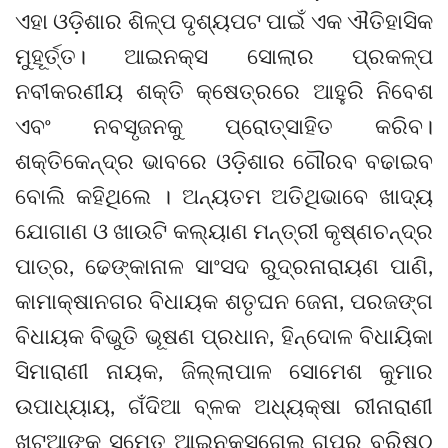
ଏହା ଓଡ଼ିଶାର ଶିଳ୍ପ ଦୃଶ୍ୟପଟ ପାଇଁ ଏକ ଐତିହାସିକ
ମୁହୂର୍ତ୍ତ। ଆଇନକ୍ସ ସୋଲାର ପ୍ରକଳ୍ପ
ନବୀକରଣୀୟ ଶକ୍ତି କ୍ଷେତ୍ରରେ ଆହୁରି ନିବେଶ
ଏବଂ ନବସୃଜନକୁ ପ୍ରୋତ୍ସାହିତ କରିବ।
ଶକ୍ତିକେନ୍ଦ୍ର ଭାବରେ ଓଡ଼ିଶାର ଗୌରବ ବଢାଇବ
ବୋଲି କହିଥିଲେ । ଅନ୍ୟତମ ଅତିଥିଭାବେ ଖାଦ୍ୟ
ଯୋଗାଣ ଓ ଖାଉଟି କଲ୍ୟାଣ ମନ୍ତ୍ରୀ କୃଷ୍ଣଚନ୍ଦ୍ର
ପାତ୍ର, ଢେଙ୍କାନାଳ ସାଂସଦ ରୁଦ୍ରନାରାୟଣ ପାଣି,
କାମାକ୍ଷାନଗର ବିଧାୟକ ଶତୃଘନ ଜେନା, ପରଜଙ୍ଗ
ବିଧାୟକ ବିଭୁତି ଭୂଷଣ ପ୍ରଧାନ, ହିନ୍ଦୋଳ ବିଧାୟିକା
ସିମାରାଣୀ ନାୟକ, ଜିଲ୍ଲାପାଳ ସୋମେଶ କୁମାର
ଉପାଧ୍ୟାୟ, ଗଁଦିଆ ବ୍ଳକ ଅଧ୍ୟକ୍ଷା ରୀନାରାଣୀ
ଖଟୁଆଙ୍କ ସମେତ ଆଇନକ୍ସଗେଲ୍ ଗୃପର ବରିଷ୍ଠ