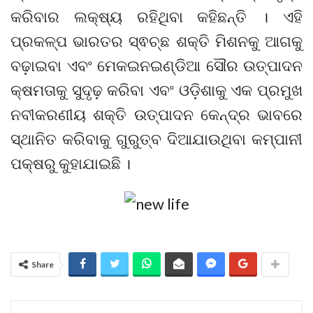
କରିବାର ଲକ୍ଷ୍ୟ ରହିଥିବା କହିଛନ୍ତି । ଏହି
ପ୍ରକଳ୍ପ ଭାରତର ସ୍ଵଚ୍ଛ ଶକ୍ତି ମିଶନକୁ ଆଗକୁ
ବଢ଼ାଇବା ଏବଂ ମେକଇନଇଣ୍ଡିଆ ସୌର ଉତ୍ପାଦନ
କ୍ଷମତାକୁ ସୁଦୃଢ଼ କରିବା ଏବଂ ଓଡ଼ିଶାକୁ ଏକ ପ୍ରମୁଖ
ନବୀକରଣୀୟ ଶକ୍ତି ଉତ୍ପାଦନ କେନ୍ଦ୍ର ଭାବରେ
ସ୍ଥାନିତ କରିବାକୁ ଗୁରୁତ୍ବ ଦିଆଯାଉଥିବା କମ୍ପାନୀ
ପକ୍ଷରୁ କୁହାଯାଇଛି ।
Share