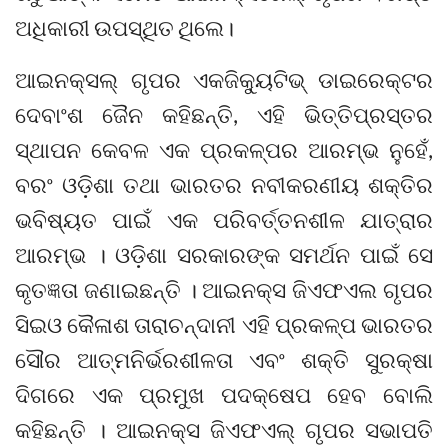
ଅଧିକାରୀ ଉପସ୍ଥିତ ଥିଲେ।
ଆଇନକ୍ସଲ୍ ଗୃପର ଏକଜିକ୍ୟୁଟିଭ୍ ଡାଇରେକ୍ଟର
ଦେବାଂଶ ଜୈନ କହିଛନ୍ତି, ଏହି ଭିତ୍ତିପ୍ରସ୍ତର
ସ୍ଥାପନ କେବଳ ଏକ ପ୍ରକଳ୍ପର ଆରମ୍ଭ ନୁହେଁ,
ବରଂ ଓଡ଼ିଶା ତଥା ଭାରତର ନବୀକରଣୀୟ ଶକ୍ତିର
ଭବିଷ୍ୟତ ପାଇଁ ଏକ ପରିବର୍ତ୍ତନଶୀଳ ଯାତ୍ରାର
ଆରମ୍ଭ । ଓଡ଼ିଶା ସରକାରଙ୍କ ସମର୍ଥନ ପାଇଁ ସେ
କୃତଜ୍ଞତା ଜଣାଇଛନ୍ତି । ଆଇନକ୍ସ ଜିଏଫଏଲ ଗୃପର
ସିଇଓ କୈଳାଶ ତାରାଚନ୍ଦାନୀ ଏହି ପ୍ରକଳ୍ପ ଭାରତର
ସୌର ଆତ୍ମନିର୍ଭରଶୀଳତା ଏବଂ ଶକ୍ତି ସୁରକ୍ଷା
ଦିଗରେ ଏକ ପ୍ରମୁଖ ପଦକ୍ଷେପ ହେବ ବୋଲି
କହିଛନ୍ତି । ଆଇନକ୍ସ ଜିଏଫଏଲ୍ ଗୃପର ସଭାପତି