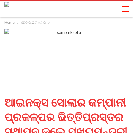
Home
ଢେଙ୍କାନାଳ ଖବର
ଆଇନକ୍ସ ସୋଲାର କମ୍ପାନୀ
ପ୍ରକଳ୍ପର ଭିତ୍ତିପ୍ରସ୍ତର
ସ୍ଥାପନ କଲେ ମୁଖ୍ୟମନ୍ତ୍ରୀ