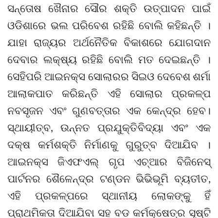
ସନ୍ତୋଷ ଖୈନାର ସୌର ଶକ୍ତି ଉତ୍ପାଦନ ପାଇଁ
ଓଡିଶାରେ ଭଲ ପରିବେଶ ରହିଛି ବୋଲି କହିଛନ୍ତି ।
ଯାହା ରାଜ୍ୟର ଅର୍ଥନୈତିକ ବିକାଶରେ ଯୋଗଦାନ
ଦେବାର ଲକ୍ଷ୍ୟ ରହିଛି ବୋଲି ମତ ଦେଇଛନ୍ତି ।
ସେହିପରି ଆଇନକ୍ସ ସୋଲାରର ସିଇଓ ଦେବେଶ ଶର୍ମା
ଆଲାକପାତ କରିଛନ୍ତି ଏହି ସୋଲାର ପ୍ରକଳ୍ପ
ନବସୃଜନ ଏବଂ ଗୁଣବତ୍ତାର ଏକ କେନ୍ଦ୍ର ହେବ।
ସ୍ଥାୟୀତ୍ବ, ଉନ୍ନତ ପ୍ରଯୁକ୍ତିବିଦ୍ୟା ଏବଂ ଏକ
ଦକ୍ଷ କର୍ମଶକ୍ତି ନିର୍ମାଣକୁ ଗୁରୁତ୍ବ ଦିଆଯିବ ।
ଆଇନକ୍ସ ଜିଏଫଏଲ୍ ଗୃପ ଏଚ୍ଆର ବିଜିନେସ୍
ପାର୍ଟନର ଶୈଳେନ୍ଦ୍ର ଟଣ୍ଡନ ଭିଭିଭୂମି ବ୍ୟତୀତ,
ଏହି ପ୍ରକଳ୍ପରେ ସ୍ଥାନୀୟ ଲୋକଙ୍କୁ ହିଁ
ପ୍ରାଥମିକତା ଦିଆଯିବା ସହ ବଡ କର୍ମକ୍ଷେତ୍ର ସୃଷ୍ଟି