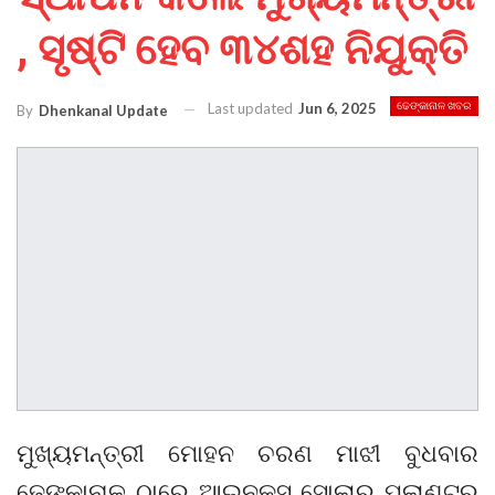
, ସୃଷ୍ଟି ହେବ ୩୪ଶହ ନିଯୁକ୍ତି
Last updated
Jun 6, 2025
ଢେଙ୍କାନାଳ ଖବର
By
Dhenkanal Update
ମୁଖ୍ୟମନ୍ତ୍ରୀ ମୋହନ ଚରଣ ମାଝୀ ବୁଧବାର
ଢେଙ୍କାନାଳ ଠାରେ ଆଇନକ୍ସ ସୋଲାର ପ୍ଲାଣ୍ଟର