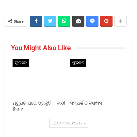
Share
You Might Also Like
ଫୁରସତ
ଫୁରସତ
ମୃତ୍ୟୁର ପଥେ ପ୍ରକୃତି – ଦାୟୀ
ସମ୍ପର୍କ ଓ ବିଶ୍ଵାସ
କିଏ ?
LOAD MORE POSTS