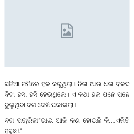
ସନିଆ ଜମିରେ ହଳ କରୁଥିଲା। ନିଳା ଆଉ ଧଳା ବଳଦ
ଦିଟା ହସା ହସି ହେଉଥିଲେ। ଏ କଥା ହଳ ପଛେ ପଛେ
ବୁଲୁଥିବା ବଗ ଦେଖି ପକାଇଲା।
ବଗ ପଚାରିଲା”ଭାଈ ଆଜି କଣ ହୋଇଛି କି….ଏମିତି
ହସୁଛ !”