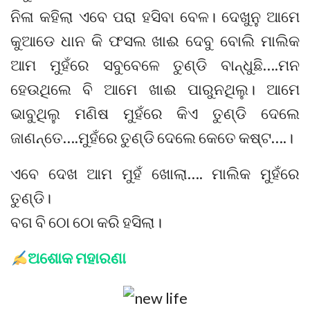
ନିଳା କହିଲା ଏବେ ପରା ହସିବା ବେଳ। ଦେଖୁନୁ ଆମେ
କୁଆଡେ ଧାନ କି ଫସଲ ଖାଈ ଦେବୁ ବୋଲି ମାଲିକ
ଆମ ମୁହଁରେ ସବୁବେଳେ ତୁଣ୍ଡି ବାନ୍ଧୁଛି….ମନ
ହେଉଥିଲେ ବି ଆମେ ଖାଈ ପାରୁନଥିଲୁ। ଆମେ
ଭାବୁଥିଲୁ ମଣିଷ ମୁହଁରେ କିଏ ତୁଣ୍ଡି ଦେଲେ
ଜାଣନ୍ତେ….ମୁହଁରେ ତୁଣ୍ଡି ଦେଲେ କେତେ କଷ୍ଟ….।
ଏବେ ଦେଖ ଆମ ମୁହଁ ଖୋଲା…. ମାଲିକ ମୁହଁରେ
ତୁଣ୍ଡି।
ବଗ ବି ଠୋ ଠୋ କରି ହସିଲା।
ଅଶୋକ ମହାରଣା