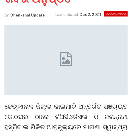
Last updated
Dec 2, 2021
ଢେଙ୍କାନାଳ ଖବର
By
Dhenkanal Update
ଢେଙ୍କାନାଳ ଜିଲ୍ଲା କାଇମାଟି ଅନ୍ତର୍ଗତ ପଞ୍ଚାୟତ
କୋଠଘର ଠାରେ ଟିପିସିଓଡିଏଲ ଓ ଜଗନ୍ନାଥ
ହସ୍ପିଟାଲ ମିଳିତ ଆନୁକୂଲ୍ୟରେ ମାଗଣା ସ୍ୱାସ୍ଥ୍ୟ