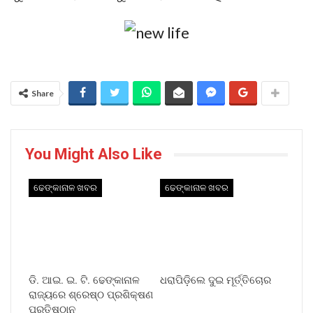
Share
You Might Also Like
ଢେଙ୍କାନାଳ ଖବର
ଢେଙ୍କାନାଳ ଖବର
ଡି. ଆଇ. ଇ. ଟି. ଢେଙ୍କାନାଳ
ଧରାପିଡ଼ିଲେ ଦୁଇ ମୂର୍ତ୍ତିଚୋର
ରାଜ୍ୟରେ ଶ୍ରେଷ୍ଠ ପ୍ରଶିକ୍ଷଣ
ପ୍ରତିଷ୍ଠାନ