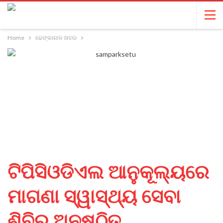
Home
ଢେଙ୍କାନାଳ ଖବର
ଟିପିସିଓଡିଏଲ ଆନୁକୂଲ୍ୟରେ
ମାଗଣା ସ୍ୱାସ୍ଥ୍ୟ ସେବା
ଶିବିର ଅନୁଷ୍ଠିତ