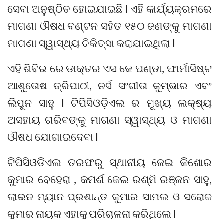
ସେବା ଅନୁଷ୍ଠିତ ହୋଇଯାଇଛି l ଏହି କାର୍ଯ୍ୟକ୍ରମରେ
ମାଗଣା ଔଷଧ ବଣ୍ଟନ ସହିତ ୧୫୦ ଜଣଙ୍କୁ ମାଗଣା
ମାଗଣା ସ୍ୱାସ୍ଥ୍ୟ ଚିକିତ୍ସା କରାଯାଇଥିଲା l
ଏହି ଶିବିର ରେ ଡାକ୍ତର ଏସ କେ ପଣ୍ଡା, ଫାର୍ମାସିଷ୍ଟ
ଆଶୁତୋଷ ତ୍ରିପାଠୀ, ନର୍ସ ସଂଗୀତା କୁମ୍ଭାର ଏବଂ
ଲିପୁନ ସାହୁ l ଟିପିସିଓଡ଼ିଏଲ ର ମୁଖ୍ୟ ଲକ୍ଷ୍ୟ
ଅସହାୟ ଗରିବଙ୍କୁ ମାଗଣା ସ୍ୱାସ୍ଥ୍ୟ ଓ ମାଗଣା
ଔଷଧ ଯୋଗାଇଦେବା l
ଟିପିସିଓଡିଏଲ ତରଫରୁ ସ୍ଥାନୀୟ ଜେଇ କିଶୋର
କୁମାର ବେହେରା , କମର୍ଶ ଜେଇ ରଶ୍ମି ରଞ୍ଜନ ସାହୁ,
ଲାଇନ ମ୍ୟାନ ପ୍ରଶାନ୍ତ କୁମାର ସାମଲ ଓ ସରୋଜ
କୁମାର ନାୟକ ଏହାକୁ ପରିଚାଳନା କରିଥିଲେ l