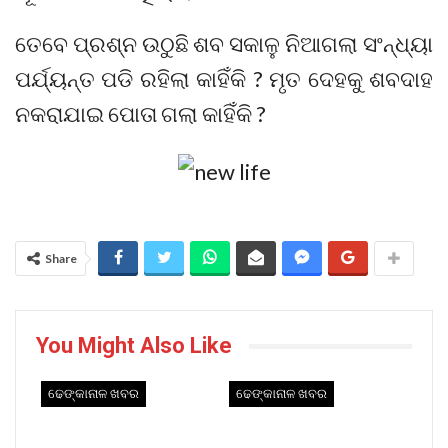
ତେବେ ପ୍ରଶ୍ନ ଉଠୁଛି ଶବ ସକାଳୁ ନିଆଗଲା ସଂନ୍ଧ୍ୟା
ପର୍ଯ୍ୟନ୍ତ ପଡି ରହିଲା କାହିଁକି ? ମୃତ ଦେହକୁ ଶବଦାହ
ନକରାଯାଇ ପୋତା ଗଲା କାହିଁକି ?
Share
You Might Also Like
ଢେଙ୍କାନାଳ ଖବର
ଢେଙ୍କାନାଳ ଖବର