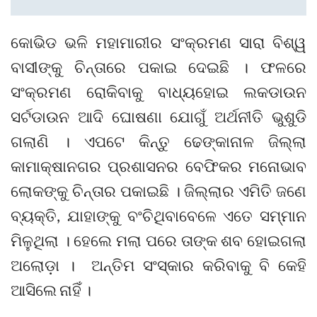
କୋଭିଡ ଭଳି ମହାମାରୀର ସଂକ୍ରମଣ ସାରା ବିଶ୍ୱ
ବାସୀଙ୍କୁ ଚିନ୍ତାରେ ପକାଇ ଦେଇଛି । ଫଳରେ
ସଂକ୍ରମଣ ରୋକିବାକୁ ବାଧ୍ୟହୋଇ ଲକଡାଉନ
ସର୍ଟଡାଉନ ଆଦି ଘୋଷଣା ଯୋଗୁଁ ଅର୍ଥନୀତି ଭୁଶୁଡି
ଗଲାଣି । ଏପଟେ କିନ୍ତୁ ଢେଙ୍କାନାଳ ଜିଲ୍ଲା
କାମାକ୍ଷାନଗର ପ୍ରଶାସନର ବେଫିକର ମନୋଭାବ
ଲୋକଙ୍କୁ ଚିନ୍ତାର ପକାଇଛି । ଜିଲ୍ଲାର ଏମିତି ଜଣେ
ବ୍ୟକ୍ତି, ଯାହାଙ୍କୁ ବଂଚିଥିବାବେଳେ ଏତେ ସମ୍ମାନ
ମିଳୁଥିଲା । ହେଲେ ମଲା ପରେ ତାଙ୍କ ଶବ ହୋଇଗଲା
ଅଲୋଡ଼ା । ଅନ୍ତିମ ସଂସ୍କାର କରିବାକୁ ବି କେହି
ଆସିଲେ ନାହିଁ ।