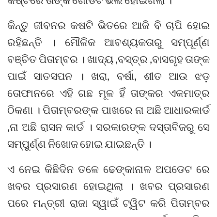
କିନ୍ତୁ ଜୀବନର କଷଟି ଭିତରେ ଆଜି ବି ଚାପି ହୋଇ
ରହିଛନ୍ତି । ମୌଳିକ ଆବଶ୍ୟକତାରୁ ସମ୍ପୂର୍ଣ୍ଣ
ବଞ୍ଚିତ ପିତାମ୍ବର । ଖାଦ୍ୟ ,ବସ୍ତ୍ର ,ବାସଗୃହ ତାଙ୍କ
ପାଇଁ ସାତସପନ । ଖରା, ବର୍ଷା, ଶୀତ ଆଉ ଝଡ଼
ତୋଫାନରେ ଏହି ଗଛ ମୂଳ ହିଁ ତାଙ୍କର ଏକମାତ୍ର
ଠିକଣା । ପିତାମ୍ବରଙ୍କ ପାଖରେ ନା ଅଛି ଆଧାରକାର୍ଡ
,ନା ଅଛି ରାସନ କାର୍ଡ । ସରକାରଙ୍କ ଦସ୍ତାବିଜରୁ ସେ
ସମ୍ପୁର୍ଣ୍ଣ ନିଖୋଜ ହୋଇ ଯାଇଛନ୍ତି ।
ଏ ନେଇ କିଛିଦିନ ତଳେ ଢେଙ୍କାନାଳ ଅପଡେଟ ରେ
ଖବର ପ୍ରସାରଣ ହୋଇଥିଲା । ଖବର ପ୍ରସାରଣ
ପରେ ମନ୍ତ୍ରୀ ରାଜା ସ୍ୱାଇଁ ଟ୍ୱିଟ କରି ପିତାମ୍ବର