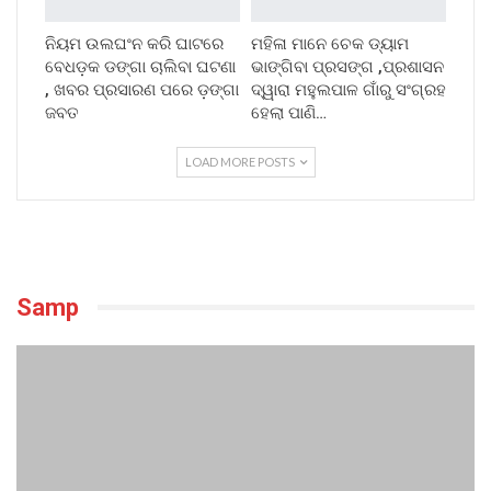
ନିୟମ ଉଲଘଂନ କରି ଘାଟରେ
ମହିଳା ମାନେ ଚେକ ଡ୍ୟାମ
ବେଧଡ଼କ ଡଙ୍ଗା ଚାଲିବା ଘଟଣା
ଭାଙ୍ଗିବା ପ୍ରସଙ୍ଗ ,ପ୍ରଶାସନ
, ଖବର ପ୍ରସାରଣ ପରେ ଡ଼ଙ୍ଗା
ଦ୍ୱାରା ମହୁଲପାଳ ଗାଁରୁ ସଂଗ୍ରହ
ଜବତ
ହେଲା ପାଣି…
LOAD MORE POSTS
Samp