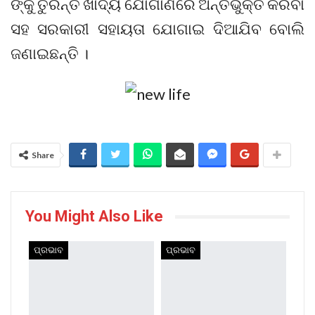
ଙ୍କୁ ତୁରନ୍ତ ଖାଦ୍ୟ ଯୋଗାଣରେ ଅନ୍ତର୍ଭୁକ୍ତ କରିବା
ସହ ସରକାରୀ ସହାୟତା ଯୋଗାଇ ଦିଆଯିବ ବୋଲି
ଜଣାଇଛନ୍ତି ।
Share
You Might Also Like
ପ୍ରଭାବ
ପ୍ରଭାବ