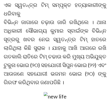
ଏକ ସ୍ୱତନ୍ତ୍ର ଟିମ୍ ସମ୍ପୃକ୍ତ ହତ୍ୟାକାରୀଙ୍କୁ
ଧରିବାକୁ
ବିଭିନ୍ନ ଜାଗାରେ ଚଢ଼ାଉ ଜାରି ରଖିଥିଲେ । ଥାନା
ଅଧିକାରୀ ସୌଭାଗ୍ୟ କୁମାର ସ୍ବାଇଁଙ୍କ ବିଭିନ୍ନ
ସୂତ୍ରରୁ ଖବର ନେଇ ସ୍ୱତନ୍ତ୍ର ଟିମ୍ ହାତରେ
ଲାଗିଥିଲା କିଛି ସୁରାକ । ଯାହାକୁ ଆଖି ଆଗରେ ରଖି
ଗତକାଲି ରାତିରେ ଟିମ୍ ଚଢାଉ କରି ମୁଖ୍ୟ ଅଭିଯୁକ୍ତ
ଟୁକୁନା ଭୋଇ (୨୦) ସହଯୋଗୀ ସିପୁନ ଭୋଇ (୨୨) ଏବଂ
ଆଉଜଣେ ସହଯୋଗୀ ଭଜମନ ଭୋଇ (୨୦) ଙ୍କୁ
ଗିରଫ କରିଥିବାର ଜଣାପଡିଛି ।