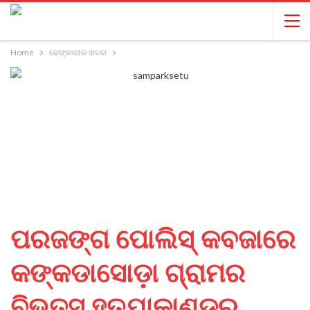
Home
ଢେଙ୍କାନାଳ ଖବର
ପରଜଙ୍ଗ ପୋଲିସ୍ କବଜାରେ
କଙ୍କଡାସୋଡ଼ା ଗ୍ରାମର
ବିଭତ୍ସ ହତ୍ଯାକାଣ୍ଡର