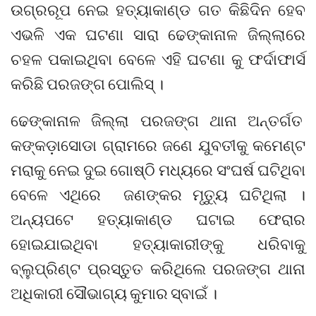
ଉଗ୍ରରୂପ ନେଇ ହତ୍ୟାକାଣ୍ଡ ଗତ କିଛିଦିନ ହେବ
ଏଭଳି ଏକ ଘଟଣା ସାରା ଢେଙ୍କାନାଳ ଜିଲ୍ଲାରେ
ଚହଳ ପକାଇଥିବା ବେଳେ ଏହି ଘଟଣା କୁ ଫର୍ଦାଫାର୍ସ
କରିଛି ପରଜଙ୍ଗ ପୋଲିସ୍ ।
ଢେଙ୍କାନାଳ ଜିଲ୍ଲା ପରଜଙ୍ଗ ଥାନା ଅନ୍ତର୍ଗତ
କଙ୍କଡ଼ାସୋଡା ଗ୍ରାମରେ ଜଣେ ଯୁବତୀକୁ କମେଣ୍ଟ
ମରାକୁ ନେଇ ଦୁଇ ଗୋଷ୍ଠି ମଧ୍ୟରେ ସଂଘର୍ଷ ଘଟିଥିବା
ବେଳେ ଏଥିରେ ଜଣଙ୍କର ମୃତ୍ୟୁ ଘଟିଥିଲା ।
ଅନ୍ୟପଟେ ହତ୍ୟାକାଣ୍ଡ ଘଟାଇ ଫେରାର
ହୋଇଯାଇଥିବା ହତ୍ୟାକାରୀଙ୍କୁ ଧରିବାକୁ
ବ୍ଲୁପ୍ରିଣ୍ଟ ପ୍ରସ୍ତୁତ କରିଥିଲେ ପରଜଙ୍ଗ ଥାନା
ଅଧିକାରୀ ସୌଭାଗ୍ୟ କୁମାର ସ୍ବାଇଁ ।