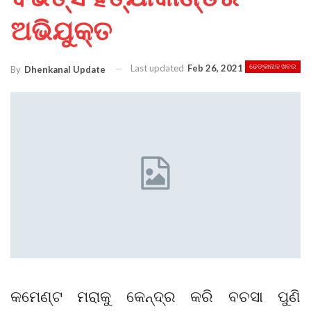
ଅଭିଯୁକ୍ତ
Last updated
Feb 26, 2021
ଢେଙ୍କାନାଳ ଖବର
By
Dhenkanal Update
କମେଣ୍ଟ ମରାକୁ କେନ୍ଦ୍ର କରି ବଚସା ପୁଣି