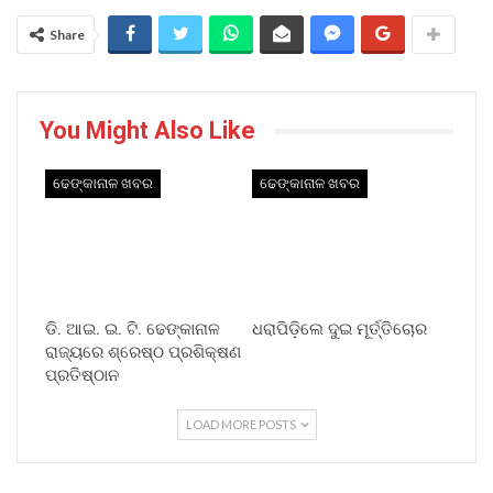
Share
You Might Also Like
ଢେଙ୍କାନାଳ ଖବର
ଢେଙ୍କାନାଳ ଖବର
ଡି. ଆଇ. ଇ. ଟି. ଢେଙ୍କାନାଳ
ଧରାପିଡ଼ିଲେ ଦୁଇ ମୂର୍ତ୍ତିଚୋର
ରାଜ୍ୟରେ ଶ୍ରେଷ୍ଠ ପ୍ରଶିକ୍ଷଣ
ପ୍ରତିଷ୍ଠାନ
LOAD MORE POSTS