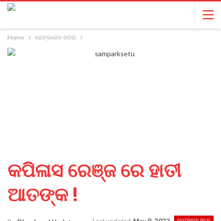
Home
ଢେଙ୍କାନାଳ ଖବର
କପିଳାସ ରେଞ୍ଜ ରେ ହାତୀ
ଆତଙ୍କ !
ଢେଙ୍କାନାଳ ଖବର