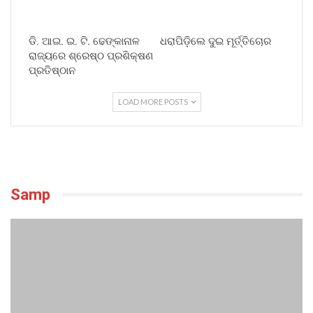
ଡି. ଆଇ. ଇ. ଟି. ଢେଙ୍କାନାଳ
ଧରାପିଡ଼ିଲେ ଦୁଇ ମୂର୍ତ୍ତିଚୋର
ରାଜ୍ୟରେ ଶ୍ରେଷ୍ଠ ପ୍ରଶିକ୍ଷଣ
ପ୍ରତିଷ୍ଠାନ
LOAD MORE POSTS
Samp