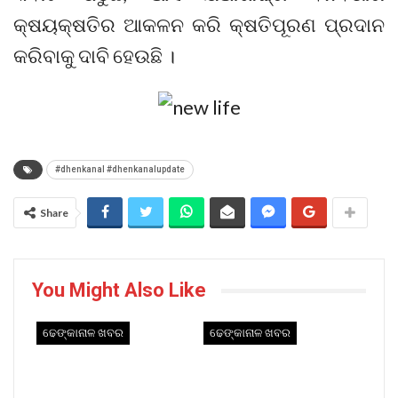
କ୍ଷୟକ୍ଷତିର ଆକଳନ କରି କ୍ଷତିପୂରଣ ପ୍ରଦାନ
କରିବାକୁ ଦାବି ହେଉଛି ।
#dhenkanal #dhenkanalupdate
Share
You Might Also Like
ଢେଙ୍କାନାଳ ଖବର
ଢେଙ୍କାନାଳ ଖବର