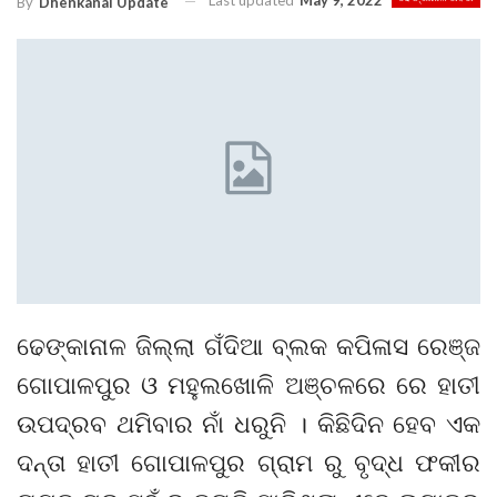
Last updated
May 9, 2022
By
Dhenkanal Update
ଢେଙ୍କାନାଳ ଜିଲ୍ଲା ଗଁଦିଆ ବ୍ଲକ କପିଳାସ ରେଞ୍ଜ
ଗୋପାଳପୁର ଓ ମହୁଲଖୋଳି ଅଞ୍ଚଳରେ ରେ ହାତୀ
ଉପଦ୍ରବ ଥମିବାର ନାଁ ଧରୁନି । କିଛିଦିନ ହେବ ଏକ
ଦନ୍ତା ହାତୀ ଗୋପାଳପୁର ଗ୍ରାମ ରୁ ବୃଦ୍ଧ ଫକୀର