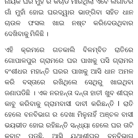
ନାୟକ ଘର ମୁହଁ ର କଚାଡି ମାରିଥିଲା ଏବେ ଲଗାତର
ଗାଁ ମୁହାଁ ହୋଇ ଘରଦ୍ୱାର ଭାଙ୍ଗିବା ସହିତ ଧାନ
ଚାଉଳ ଫସଲ ଖାଇ ନଷ୍ଟ କରିଦେଉଥିବାର
ଦେଖିବାକୁ ମିଳିଛି ।
ଏହି କ୍ରମରେ ଗତକାଲି ବିଳମ୍ବିତ ରାତିରେ
ଗୋପାଳପୁର ଗ୍ରାମରେ ଘର ପାଖକୁ ପସି ଗ୍ରାମର
ବଂଶୀଧର ମହାନ୍ତି ଘରର ପାଖକୁ ଆସି ଧାନ ଅମଳ
କରି ବସ୍ତାରେ ରଖିଥିଲେ ସେଥିରୁ ଖାଇଥିବା
ଜଣାପଡିଛି । ଏକ ନରହନ୍ତା ଦନ୍ତା ହାତୀ ଖୁବ ଶୀଘ୍ର
କାବୁ କରିବାକୁ ଗ୍ରାମବାସୀ ଦାବୀ କରିଛନ୍ତି l ରାତି
ହେଲେ ବନବିଭାଗ ର ଦେଖା ମିଳୁନାହିଁ ଅଞ୍ଚଳ ବାସୀ
ଭୟଭୀତ ହୋଇ ରହିଛନ୍ତି ସନ୍ଧ୍ୟା ହେଲେ ଘର ତାଟି
କବାଟ ପଡୁଛି, ଆସି ଯଥାଶୀଘ୍ର ବନବିଭାଗ