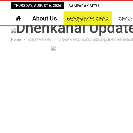
THURSDAY, AUGUST 6, 2026
SAMPARAK SETU
About Us
ଢେଙ୍କାନାଳ ଖବର
ଖବର
Home
ଢେଙ୍କାନାଳ ଖବର
ଶିକ୍ଷକ ସମସ୍ୟା ନେଇ ରାଜରାସ୍ତାକୁ ଓହ୍ଲାଇଲେ କାରନ୍ଦ