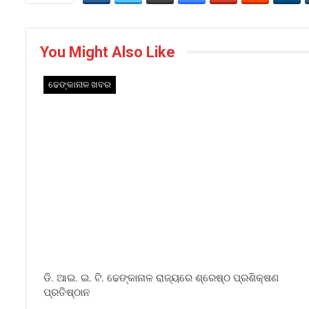
You Might Also Like
ଢେଙ୍କାନାଳ ଖବର
ଡି. ଆଇ. ଇ. ଟି. ଢେଙ୍କାନାଳ ରାଜ୍ୟରେ ଶ୍ରେଷ୍ଠ ପ୍ରଶିକ୍ଷଣ
ପ୍ରତିଷ୍ଠାନ