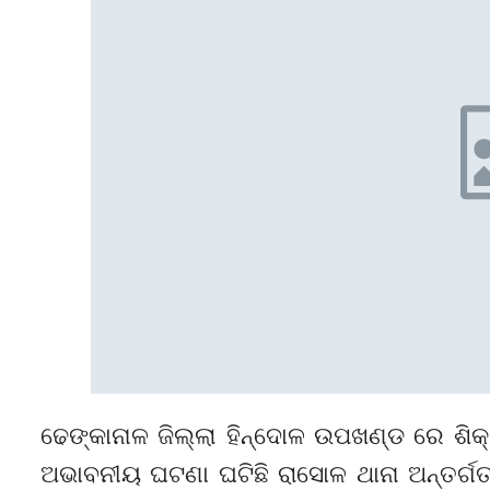
ଢେଙ୍କାନାଳ ଜିଲ୍ଲା ହିନ୍ଦୋଳ ଉପଖଣ୍ଡ ରେ ଶିକ
ଅଭାବନୀୟ ଘଟଣା ଘଟିଛି ରାସୋଳ ଥାନା ଅନ୍ତର୍ଗ