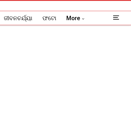
ଜୀବନଚର୍ଯ୍ୟା
ଫଟୋ
More