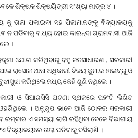
େଳେ ଶିକ୍ଷକ ଶିକ୍ଷୟିତ୍ରୀ ସଂଖ୍ୟା ମାତ୍ର ୪ ।
 କୁ ତାଲା ପକାଇବା ସହ ପିଲାମାନଙ୍କୁ ଵିଦ୍ୟାଳୟକୁ
ଵ ନ ପଡିବାରୁ ବାଧ୍ୟ ହୋଇ କାରନ୍ଦା ଗ୍ରାମବାସୀ ଆଜି
ିଲେ ।
ମହକୁମା ଯୋଗ କରିଥିବାରୁ ବହୁ ଜନସାଧାରଣ , ସରକାରୀ
ପାଇ ରାସୋଳ ଥାନା ଅଧିକାରୀ ବିଜୟ କୁମାର ହାଇବ୍ରୁ ଓ
ୁଝାସୁଝା କରିଥିଲେ ମଧ୍ୟ କେହି ଶୁଣି ନଥିଲେ ।
ିକାରୀ ଓ ସିଆରସିସି ଘଟଣା ସ୍ଥଳରେ ପହଂଚି ଲିଖିତ
ୁ ଓହରିଥିଲେ । ଅନୁ୍ରୁପ ଭାବେ ଆଜି ଠୋକର ସରକାରୀ
। ବାରମ୍ବାର ଏ ସମସ୍ୟା ଲାଗି ରହିଥିବା ବେଳେ ବିଭାଗୀୟ
ଏ ବିଦ୍ୟାଳୟରେ ତାଲା ପଡିବାକୁ ବସିଲାଣି ।