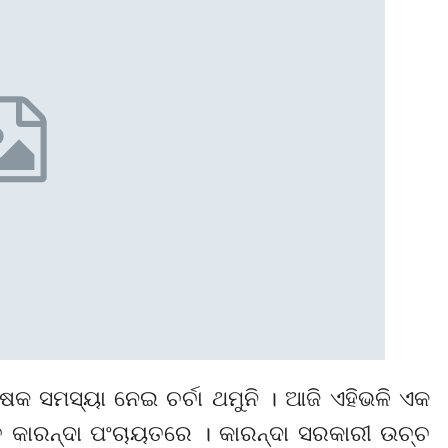
୍ଷକ ସମସ୍ୟା ନେଇ ଚର୍ଚା ଥମୁନି । ଆଜି ଏହିଭଳି ଏକ
ତ କାରନ୍ଦା ପଂଚାୟତରେ । କାରନ୍ଦା ସରକାରୀ ଉଚ୍ଚ