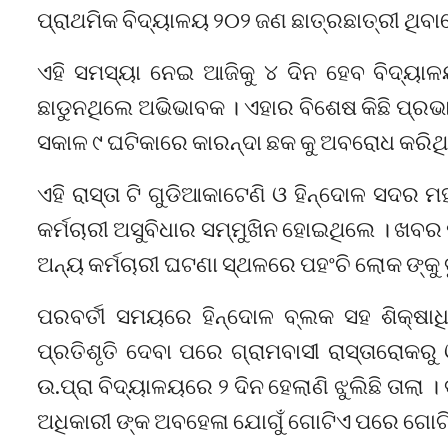
ପ୍ରାଥମିକ ବିଦ୍ୟାଳୟ ୨୦୨ ଜଣ ଛାତ୍ରଛାତ୍ରୀ ଥିବାବ
ଏହି ସମସ୍ୟା ନେଇ ଆଜିକୁ ୪ ଦିନ ହେବ ବିଦ୍ୟାଳୟ
ଛାଡୁନଥିଲେ ଅଭିଭାବକ । ଏହାର ବିଶେଷ କିଛି ପ୍ରଭା
ସକାଳ ୯ ଘଟିକାରେ କାରନ୍ଦା ଛକ କୁ ଅବରୋଧ କରିଥ
ଏହି ରାସ୍ତା ଟି ଗୁଡିଆକାଟେଣି ଓ ହିନ୍ଦୋଳ ସଦର 
କର୍ମଚାରୀ ଅସୁବିଧାର ସମ୍ମୁଖିନ ହୋଇଥିଲେ । ଖବର 
ଅନ୍ୟ କର୍ମଚାରୀ ଘଟଣା ସ୍ଥଳରେ ପହଂଚି ଲୋକ ଙ୍କୁ ବ
ପରବର୍ତୀ ସମୟରେ ହିନ୍ଦୋଳ ବ୍ଲକ ସହ ଶିକ୍ଷାଧ
ପ୍ରତିଶୃତି ଦେବା ପରେ ଗ୍ରାମବାସୀ ରାସ୍ତାରୋକର
ଉ.ପ୍ରା ବିଦ୍ୟାଳୟରେ ୨ ଦିନ ହେଲାଣି ଝୁଲିଛି ତାଲା 
ଅଧିକାରୀ ଙ୍କ ଅବହେଳା ଯୋଗୁଁ ଗୋଟିଏ ପରେ ଗୋଟି