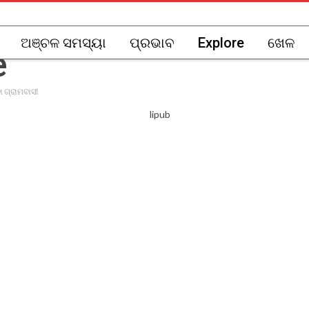
ଅଞ୍ଚଳ ସମସ୍ୟା
ପ୍ରଭାବ
Explore
ଖେଳ
ା ଗ୍ରାମବାସୀ