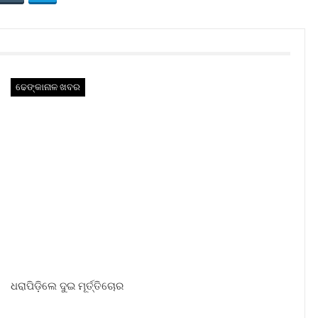
ଢେଙ୍କାନାଳ ଖବର
ଧରାପିଡ଼ିଲେ ଦୁଇ ମୂର୍ତ୍ତିଚୋର