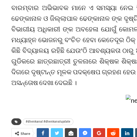
ବାରମ୍ବାର ଅଭିଭାବକ ମାନେ ଏ ସମସ୍ୟା ନେଇ ହିନ୍
ଢେଙ୍କାନାଳ ଓ ଜିଲ୍ଲାପାଳ ଢେଙ୍କାନାଳ ଙ୍କ ଦୃଷ୍
ବିଭାଗୀୟ ଅଧିକାରୀ ଙ୍କ ଅବହେଳା ଯୋଗୁଁ କୋମଳ 
ମଧ୍ୟାହ୍ନ ଭୋଜନରୁ ବଂଚିତ ହେବା କେତେଦୂର ଠିକ୍ ତ
କିଛି ବିଦ୍ୟାଳୟ ରହିଛି ଯେଉଂଠି ଆବଶ୍ୟକତା ଠାରୁ 
ଗୁଡିକରେ ଛାତ୍ରଛାତ୍ରୀ ତୁଳନାରେ ଶିକ୍ଷକ ଶିକ
ଦିଗରେ ଦୃଷ୍ଟାନ୍ତ ମୂଳକ ପଦକ୍ଷେପ ଗ୍ରହଣ ହେଉ ନ 
ଅସନ୍ତୋଷ ଦେଖା ଦେଇଛି ।
#dhenkanal #dhenkanalupdate
Share