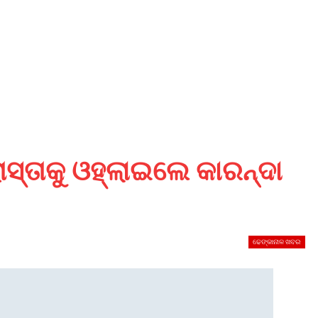
ସ୍ତାକୁ ଓହ୍ଲାଇଲେ କାରନ୍ଦା
ଢେଙ୍କାନାଳ ଖବର