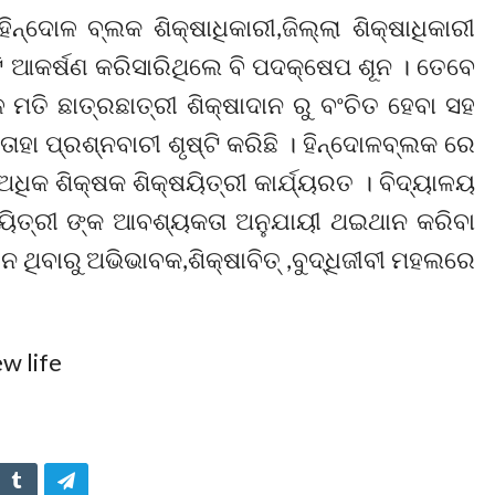
ଦୋଳ ବ୍ଲକ ଶିକ୍ଷାଧିକାରୀ,ଜିଲ୍ଲା ଶିକ୍ଷାଧିକାରୀ
ଟି ଆକର୍ଷଣ କରିସାରିଥିଲେ ବି ପଦକ୍ଷେପ ଶୂନ । ତେବେ
ମତି ଛାତ୍ରଛାତ୍ରୀ ଶିକ୍ଷାଦାନ ରୁ ବଂଚିତ ହେବା ସହ
ାହା ପ୍ରଶ୍ନବାଚୀ ଶୃଷ୍ଟି କରିଛି । ହିନ୍ଦୋଳବ୍ଲକ ରେ
ଅଧିକ ଶିକ୍ଷକ ଶିକ୍ଷୟିତ୍ରୀ କାର୍ଯ୍ୟରତ । ବିଦ୍ୟାଳୟ
୍ଷୟିତ୍ରୀ ଙ୍କ ଆବଶ୍ୟକତା ଅନୁଯାୟୀ ଥଇଥାନ କରିବା
ଥିବାରୁ ଅଭିଭାବକ,ଶିକ୍ଷାବିତ୍ ,ବୁଦ୍ଧିଜୀବୀ ମହଲରେ